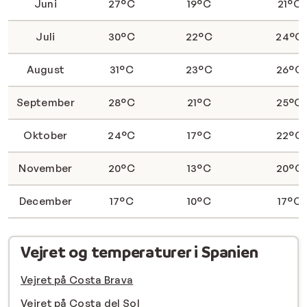
Juni
27°C
19°C
21°C
Juli
30°C
22°C
24°C
August
31°C
23°C
26°C
September
28°C
21°C
25°C
Oktober
24°C
17°C
22°C
November
20°C
13°C
20°C
December
17°C
10°C
17°C
Vejret og temperaturer i Spanien
Vejret på Costa Brava
Vejret på Costa del Sol