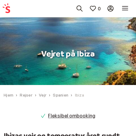
0
Vejret på Ibiza
Hjem
Rejser
Vejr
Spanien
Ibiza
Fleksibel ombooking
Ibizas vejr og temperatur året rundt