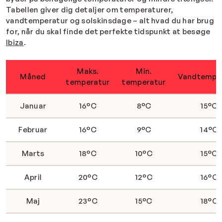
Tabellen giver dig detaljer om temperaturer,
vandtemperatur og solskinsdage – alt hvad du har brug
for, når du skal finde det perfekte tidspunkt at besøge
Ibiza
.
Maks.
Min.
Måned
Vandtempe
temperatur
temperatur
Januar
16°C
8°C
15°C
Februar
16°C
9°C
14°C
Marts
18°C
10°C
15°C
April
20°C
12°C
16°C
Maj
23°C
15°C
18°C