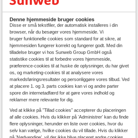
behageligt året rundt – perfekt til gåture langs
stranden, små roadtrips og afslapning i solen uden for
højsæsonen.
Denne hjemmeside bruger cookies
Disse er små tekstfiler, der automatisk installeres i din
Vejret på Ibiza i februar, marts og april
browser, når du besøger vores hjemmeside. Vi
Vil du gerne tage forskud på foråret og slippe væk fra
bruger funktionelle cookies som standard for at sikre, at
kulden? Så er en rejse til Ibiza i de tidlige måneder et
hjemmesiden fungerer korrekt og fungerer godt. Med din
skønt valg. Ibiza vejr i
februar
og
marts
byder på
tilladelse bruger vi hos Sunweb Group GmbH også
temperaturer omkring 16-18 grader og flere
statistike cookies til at forbedre vores hjemmeside,
solskinstimer dag for dag. I april bliver det endnu
præference-cookies til at huske de oplysninger, du har givet
lunere, og ibiza vejr i april byder ofte på 19-21 grader og
os, og marketing-cookies til at analysere vores
milde aftener – perfekt til dig, der drømmer om en
markedsføringsresultater og personliggøre vores tilbud. Ved
forårsferie med lidt ekstra D-vitamin. Sammenlignet
at placere 1. og 3. parts cookies kan vi og andre parter
med Danmark føles foråret på Ibiza som tidlig sommer.
spore din internetadfærd for at gøre vores indhold og
reklamer mere relevante for dig.
Vejret på Ibiza i maj, oktober og november
Ved at klikke på "Tillad cookies" accepterer du placeringen
Ibiza vejr i maj er noget helt særligt. Her ligger
af alle cookies. Hvis du klikker på 'Administrer' kan du finde
temperaturen ofte på 23-25 grader med masser af sol
flere oplysninger, herunder en liste over cookies, hvor du
og en stadig rolig stemning på øen, før højsæsonen
selv kan vælge, hvilke cookies du vil tillade. Hvis du klikker
starter. Du får med andre ord det bedste fra begge
på 'Nødvendige', vil der ikke blive placeret andre cookies