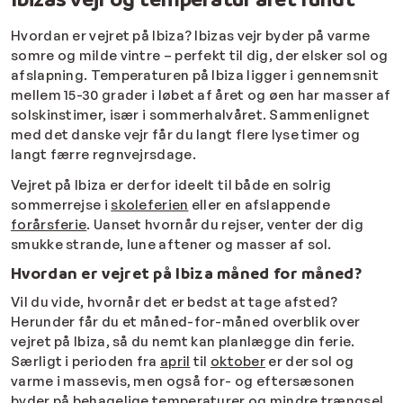
Hvordan er vejret på Ibiza? Ibizas vejr byder på varme
somre og milde vintre – perfekt til dig, der elsker sol og
afslapning. Temperaturen på Ibiza ligger i gennemsnit
mellem 15-30 grader i løbet af året og øen har masser af
solskinstimer, især i sommerhalvåret. Sammenlignet
med det danske vejr får du langt flere lyse timer og
langt færre regnvejrsdage.
Vejret på Ibiza er derfor ideelt til både en solrig
sommerrejse i
skoleferien
eller en afslappende
forårsferie
. Uanset hvornår du rejser, venter der dig
smukke strande, lune aftener og masser af sol.
Hvordan er vejret på Ibiza måned for måned?
Vil du vide, hvornår det er bedst at tage afsted?
Herunder får du et måned-for-måned overblik over
vejret på Ibiza, så du nemt kan planlægge din ferie.
Særligt i perioden fra
april
til
oktober
er der sol og
varme i massevis, men også for- og eftersæsonen
byder på behagelige temperaturer og mindre trængsel.