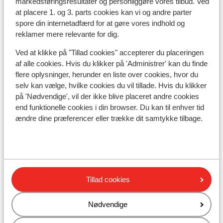
markedsføringsresultater og personliggøre vores tilbud. Ved
Afstand til skilift ca. 1,5 kilometer
at placere 1. og 3. parts cookies kan vi og andre parter
Afstand til nærmeste butikker ca. 50 meter
spore din internetadfærd for at gøre vores indhold og
Afstand til nærmeste kiosk ca. 80 meter
reklamer mere relevante for dig.
Liftkort/skileje/undervisning
Ved at klikke på "Tillad cookies" accepterer du placeringen
af alle cookies. Hvis du klikker på 'Administrer' kan du finde
flere oplysninger, herunder en liste over cookies, hvor du
Liftkort
selv kan vælge, hvilke cookies du vil tillade. Hvis du klikker
på 'Nødvendige', vil der ikke blive placeret andre cookies
Undervisning
end funktionelle cookies i din browser. Du kan til enhver tid
ændre dine præferencer eller trække dit samtykke tilbage.
Skileje
Andre overnatningssteder i Zillertal
Tillad cookies
Arena
Nødvendige
s' Anderl Apparthaus