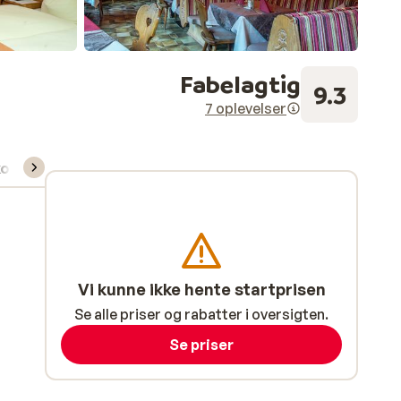
Fabelagtig
9.3
7 oplevelser
kort/skileje/undervisning
Vi kunne ikke hente startprisen
Se alle priser og rabatter i oversigten.
Se priser