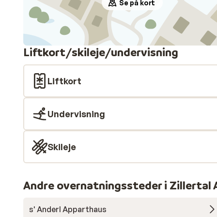
Se på kort
Liftkort/skileje/undervisning
Liftkort
Undervisning
Skileje
Andre overnatningssteder i Zillertal
s' Anderl Apparthaus