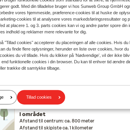
Mest booket af 
ngerer godt. Med din tilladelse bruger vi hos Sunweb Group GmbH ogs
 forbedre vores hjemmeside, præference-cookies til at huske de oplys
 2026
Fabelagtig
21. mar.
9.7
marketing-cookies til at analysere vores markedsføringsresultater og 
Top plek. Lieve familie. Fijne sauna
Top plek. Lieve familie. Fijne sauna
Ved at placere 1. og 3. parts cookies kan vi og andre parter spore din
ijn
ijn
res indhold og reklamer mere relevante for dig.
Oversæt til dansk (DA)
 ze
 ze
på "Tillad cookies" accepterer du placeringen af alle cookies. Hvis du 
ijt
ijt
kan du finde flere oplysninger, herunder en liste over cookies, hvor du
en
cookies du vil tillade. Hvis du klikker på 'Nødvendige', vil der ikke bli
end funktionelle cookies i din browser. Du kan til enhver tid ændre d
ller trække dit samtykke tilbage.
Frank
Venner
er
ge
Tillad cookies
I området
Afstand til centrum: ca. 800 meter
Afstand til skipiste ca. 1 kilometer