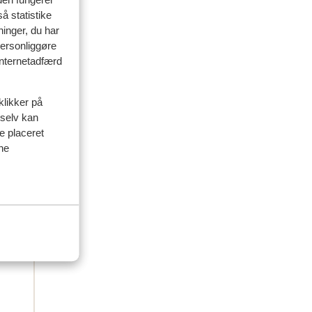
venner
å statistike
ninger, du har
 2026
personliggøre
 internetadfærd
klikker på
 selv kan
ve placeret
ine