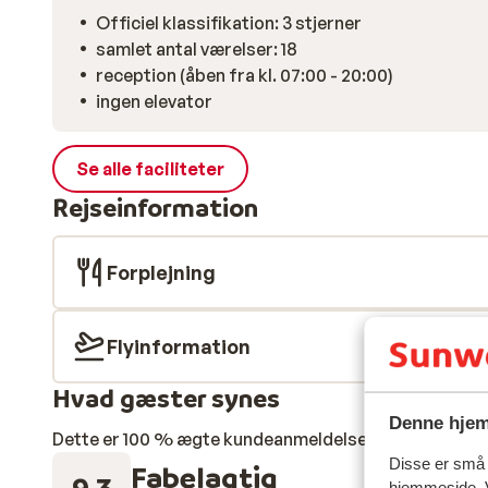
Officiel klassifikation: 3 stjerner
samlet antal værelser: 18
reception (åben fra kl. 07:00 - 20:00)
ingen elevator
Se alle faciliteter
Rejseinformation
Forplejning
Flyinformation
Hvad gæster synes
Denne hjem
Dette er 100 % ægte kundeanmeldelser, der ærligt af
Disse er små t
Fabelagtig
9.3
hjemmeside. V