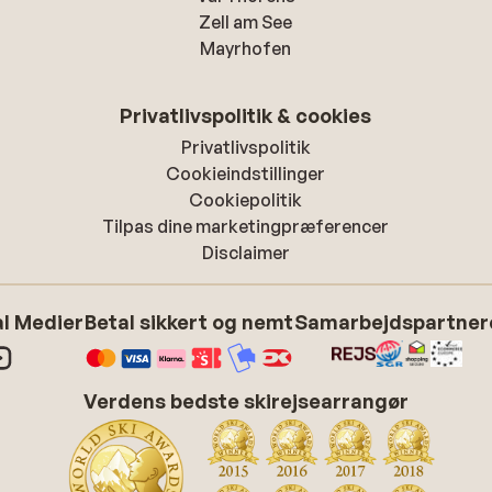
Zell am See
Mayrhofen
Privatlivspolitik & cookies
Privatlivspolitik
Cookieindstillinger
Cookiepolitik
Tilpas dine marketingpræferencer
Disclaimer
l Medier
Betal sikkert og nemt
Samarbejdspartner
Verdens bedste skirejsearrangør