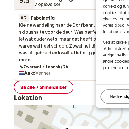
7 oplevelser
korrekt og fu
cookies til at
Fabelagtig
2. apr.
8.7
givet os, og 
Kleine wandeling naar de Dorfbahn, maar ook
Kleine wandeling naar de Dorfbahn, maar ook
vores tilbud. 
skibushalte voor de deur. Was perfect. De kamers z
skibushalte voor de deur. Was perfect. De kamers z
for at gøre vo
ietwat ouderwets, maar dat heeft ook z’n charme -
ietwat ouderwets, maar dat heeft ook z’n charme -
Ved at klikke 
waren wel heel schoon. Zowel het diner als het ontb
waren wel heel schoon. Zowel het diner als het ontb
'Administrer' 
was uitgebreid en kwalitatief erg goed. De service 
was uitgebreid en kwalitatief erg goed. De servic...
vælge, hvilke 
oprechte vriendelijkheid uitmuntend.
mere
andre cookies 
Oversæt til dansk (DA)
præferencer e
Anke
Venner
Se alle 7 anmeldelser
Lokation
Administr
Nødvendi