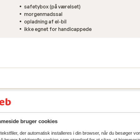
safetybox (på værelset)
morgenmadssal
opladning af el-bil
ikke egnet for handicappede
meside bruger cookies
spejler deres oplevelser med vores produkt.
Mere om anmel
ekstfiler, der automatisk installeres i din browser, når du besøger vo
i bruger funktionelle cookies som standard for at sikre, at hjemmesi