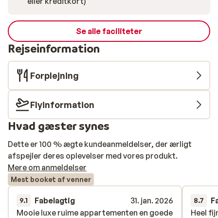
eller kreditkort)
Se alle faciliteter
Rejseinformation
Forplejning
Flyinformation
Hvad gæster synes
Dette er 100 % ægte kundeanmeldelser, der ærligt
afspejler deres oplevelser med vores produkt.
Mere om anmeldelser
Mest booket af venner
Fabelagtig
31. jan. 2026
F
9.1
8.7
Mooie luxe ruime appartementen en goede
Mooie luxe ruime appartementen en goede
Heel fi
Heel fi