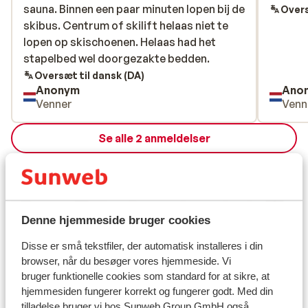
sauna. Binnen een paar minuten lopen bij de
sauna. Binnen een paar minuten lopen bij de
Overs
skibus. Centrum of skilift helaas niet te
skibus. Centrum of skilift helaas niet te
lopen op skischoenen. Helaas had het
lopen op skischoenen. Helaas had het
stapelbed wel doorgezakte bedden.
stapelbed wel doorgezakte bedden.
Oversæt til dansk (DA)
Anonym
Ano
Venner
Venn
Se alle 2 anmeldelser
Lokation
Denne hjemmeside bruger cookies
Se på kort
Disse er små tekstfiler, der automatisk installeres i din
browser, når du besøger vores hjemmeside. Vi
bruger funktionelle cookies som standard for at sikre, at
hjemmesiden fungerer korrekt og fungerer godt. Med din
tilladelse bruger vi hos Sunweb Group GmbH også