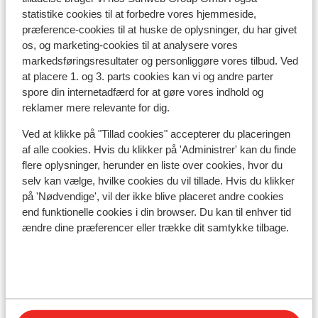
statistike cookies til at forbedre vores hjemmeside,
I området
præference-cookies til at huske de oplysninger, du har givet
Afstand til centrum: ca. 1 kilometer
os, og marketing-cookies til at analysere vores
Afstand til skipiste ca. 1,1 kilometer
markedsføringsresultater og personliggøre vores tilbud. Ved
Afstand til busstoppested til skilift ca. 100 meter (
at placere 1. og 3. parts cookies kan vi og andre parter
skibus gratis mod forevisning af liftkort)
spore din internetadfærd for at gøre vores indhold og
Afstand til skilift ca. 1,1 kilometer
reklamer mere relevante for dig.
Afstand til nærmeste butikker ca. 1 kilometer
Ved at klikke på "Tillad cookies" accepterer du placeringen
Afstand til nærmeste kiosk ca. 1 kilometer
af alle cookies. Hvis du klikker på 'Administrer' kan du finde
Nærmeste restaurant ca. 300 meter
flere oplysninger, herunder en liste over cookies, hvor du
Rolig beliggenhed
selv kan vælge, hvilke cookies du vil tillade. Hvis du klikker
på 'Nødvendige', vil der ikke blive placeret andre cookies
Liftkort/skileje/undervisning
end funktionelle cookies i din browser. Du kan til enhver tid
ændre dine præferencer eller trække dit samtykke tilbage.
Liftkort
Undervisning