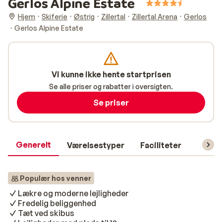
Gerlos Alpine Estate
Hjem
Skiferie
Østrig
Zillertal
Zillertal Arena
Gerlos
Gerlos Alpine Estate
Vi kunne ikke hente startprisen
Se alle priser og rabatter i oversigten.
Se priser
Generelt
Værelsestyper
Faciliteter
Prakti
Populær hos venner
Lækre og moderne lejligheder
Fredelig beliggenhed
Tæt ved skibus