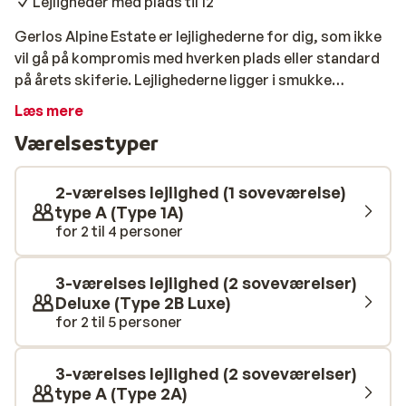
Lejligheder med plads til 12
Gerlos Alpine Estate er lejlighederne for dig, som ikke
vil gå på kompromis med hverken plads eller standard
på årets skiferie. Lejlighederne ligger i smukke
fredelige omgivelser, ca. 1 kilometer fra centrum af
Læs mere
Gerlos. De moderne og komfortable lejligheder har alt,
Værelsestyper
hvad du skal bruge til en behagelig og afslappende
ferie, og så kan de rumme helt op til 12 personer, så du
har rig mulighed for at samle alle dine nærmeste til en
2-værelses lejlighed (1 soveværelse)
uforglemmelig skiferie. Liften og centrum af Gerlos
type A (Type 1A)
for 2 til 4 personer
kan du nemt nå med den lokale skibus, som holder tæt
ved lejlighederne og er gratis, hvis du har liftkort. Vi
anbefaler Gerlos Alpine Estate til alle, som søger lidt
3-værelses lejlighed (2 soveværelser)
ekstra til årets skiferie.
Deluxe (Type 2B Luxe)
for 2 til 5 personer
3-værelses lejlighed (2 soveværelser)
type A (Type 2A)