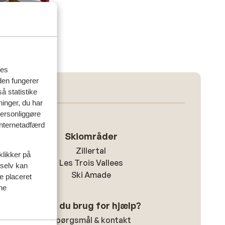
res
den fungerer
å statistike
ninger, du har
personliggøre
 internetadfærd
Skiområder
Zillertal
klikker på
Les Trois Vallees
 selv kan
Ski Amade
ve placeret
ine
Har du brug for hjælp?
Spørgsmål & kontakt