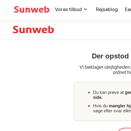
Vores tilbud
Rejseblog
Ea
Der opstod 
Vi beklager ulejligheden. 
ordnet hu
Du kan prøve at
ge
side
.
Hvis du
mangler h
søge efter svar ell