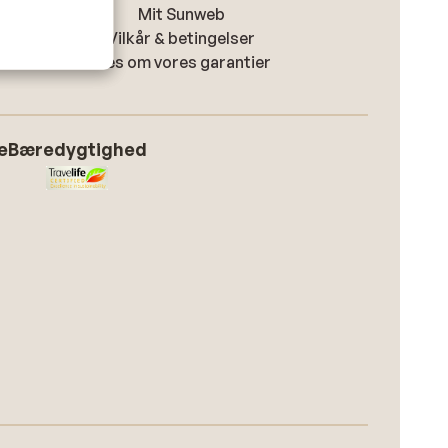
Mit Sunweb
Vilkår & betingelser
Læs om vores garantier
e
Bæredygtighed