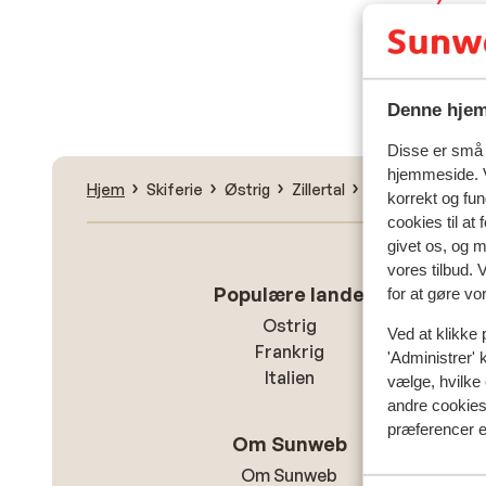
Fin
Denne hjem
Disse er små t
hjemmeside. V
Hjem
Skiferie
Østrig
Zillertal
Zillertal Arena
korrekt og fu
cookies til at
givet os, og 
vores tilbud. 
Populære lande
for at gøre vo
Ostrig
Ved at klikke 
Frankrig
'Administrer' 
Italien
vælge, hvilke 
andre cookies 
præferencer e
Om Sunweb
Om Sunweb