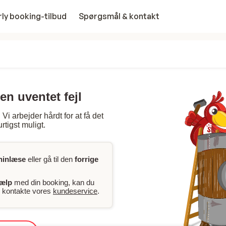
rly booking-tilbud
Spørgsmål & kontakt
en uventet fejl
Vi arbejder hårdt for at få det
rtigst muligt.
ninlæse
eller gå til den
forrige
jælp
med din booking, kan du
er kontakte vores
kundeservice
.