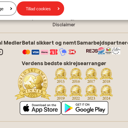
Cookieindstillinger
er
ge
Tillad cookies
Cookiepolitik
Tilpas dine marketingpræferencer
Disclaimer
l Medier
Betal sikkert og nemt
Samarbejdspartner
Verdens bedste skirejsearrangør