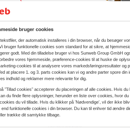
d rejse
meside bruger cookies
ekstfiler, der automatisk installeres i din browser, når du besøger vo
i bruger funktionelle cookies som standard for at sikre, at hjemmesi
Königsleiten
Lejligheder Pinzgauer Höhe
ngerer godt. Med din tilladelse bruger vi hos Sunweb Group GmbH ogs
 forbedre vores hjemmeside, præference-cookies til at huske de oplys
marketing-cookies til at analysere vores markedsføringsresultater og 
Ved at placere 1. og 3. parts cookies kan vi og andre parter spore din
Populære regioner
res indhold og reklamer mere relevante for dig.
Val Thorens
på "Tillad cookies" accepterer du placeringen af alle cookies. Hvis du 
Zell am See
kan du finde flere oplysninger, herunder en liste over cookies, hvor du
Mayrhofen
cookies du vil tillade. Hvis du klikker på 'Nødvendige', vil der ikke bli
end funktionelle cookies i din browser. Du kan til enhver tid ændre d
ller trække dit samtykke tilbage.
Privatlivspolitik & cookies
Privatlivspolitik