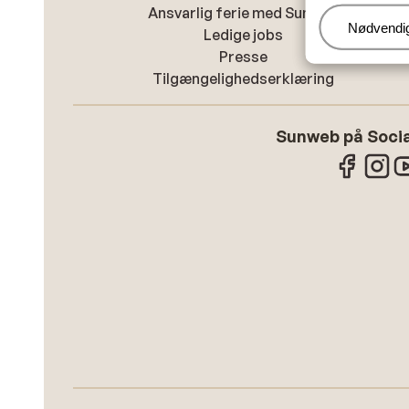
Ansvarlig ferie med Sunweb
Administr
Nødvendi
Ledige jobs
Presse
Tilgængelighedserklæring
Sunweb på Socia