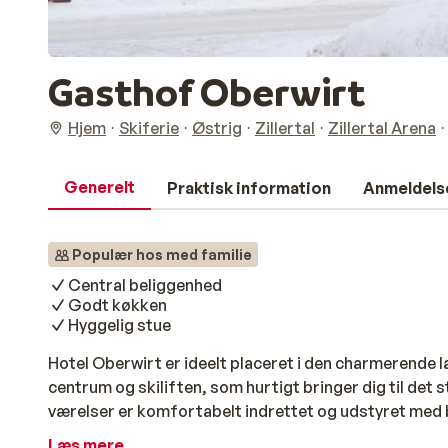
Gasthof Oberwirt
Hjem
Skiferie
Østrig
Zillertal
Zillertal Arena
Generelt
Praktisk information
Anmeldels
Populær hos med familie
Central beliggenhed
Godt køkken
Hyggelig stue
Hotel Oberwirt er ideelt placeret i den charmerende 
centrum og skiliften, som hurtigt bringer dig til det s
værelser er komfortabelt indrettet og udstyret med b
hotellet finder du byens entrum og skiliften, der give
Læs mere