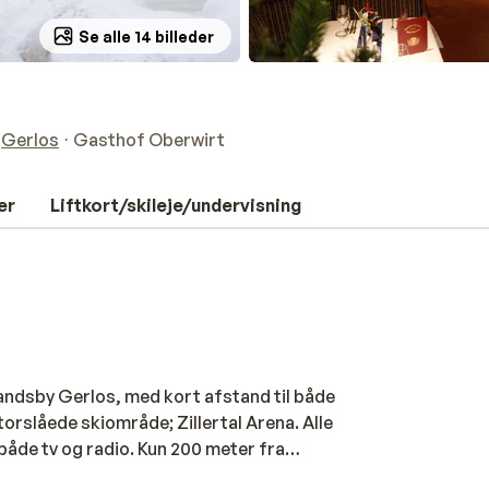
Se alle 14 billeder
Gerlos
Gasthof Oberwirt
er
Liftkort/skileje/undervisning
landsby Gerlos, med kort afstand til både
torslåede skiområde; Zillertal Arena. Alle
åde tv og radio. Kun 200 meter fra
r nem adgang til pisterne. Efter en skøn