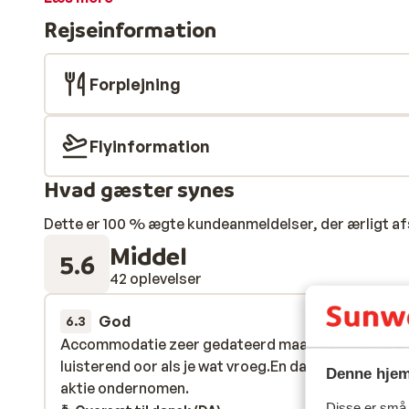
dag i sneen kan du opleve Gerlos' berømte afterski. I
Rejseinformation
med en varm glühwein, en forfriskende øl eller en k
velsmagende retter i den charmerende, traditionelt i
Forplejning
Flyinformation
Hvad gæster synes
Dette er 100 % ægte kundeanmeldelser, der ærligt af
Middel
5.6
42 oplevelser
God
1. apr.
6.3
Accommodatie zeer gedateerd maar werknemers
Accommodatie zeer gedateerd maar werknemers
luisterend oor als je wat vroeg.En dan werd er direc
luisterend oor als je wat vroeg.En dan werd er direc
Denne hjem
aktie ondernomen.
aktie ondernomen.
Disse er små t