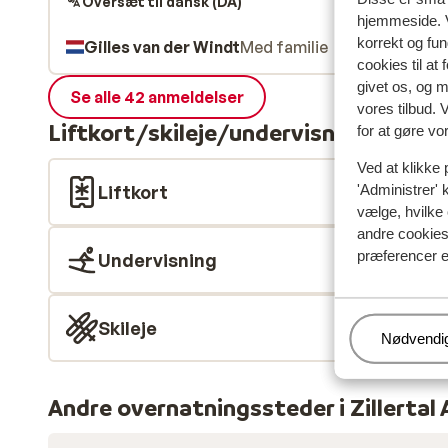
Oversæt til dansk (DA)
hjemmeside. V
korrekt og fu
Gilles van der Windt
Med familie
cookies til at
givet os, og 
Se alle 42 anmeldelser
vores tilbud. 
Liftkort/skileje/undervisning
for at gøre vo
Ved at klikke 
Liftkort
'Administrer' 
vælge, hvilke 
andre cookies 
præferencer e
Undervisning
Skileje
Administr
Nødvendi
Andre overnatningssteder i Zillertal