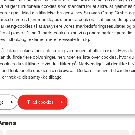
lifts.
lifts.
i bruger funktionelle cookies som standard for at sikre, at hjemmesi
Oversæt til dansk (DA)
ngerer godt. Med din tilladelse bruger vi hos Sunweb Group GmbH ogs
Anonym
Med familie
 forbedre vores hjemmeside, præference-cookies til at huske de oplys
marketing-cookies til at analysere vores markedsføringsresultater og 
Ved at placere 1. og 3. parts cookies kan vi og andre parter spore din
res indhold og reklamer mere relevante for dig.
på "Tillad cookies" accepterer du placeringen af alle cookies. Hvis du 
kan du finde flere oplysninger, herunder en liste over cookies, hvor du
cookies du vil tillade. Hvis du klikker på 'Nødvendige', vil der ikke bli
end funktionelle cookies i din browser. Du kan til enhver tid ændre d
ller trække dit samtykke tilbage.
er
ge
Tillad cookies
 Arena