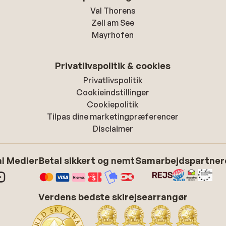
Val Thorens
Zell am See
Mayrhofen
Privatlivspolitik & cookies
Privatlivspolitik
Cookieindstillinger
Cookiepolitik
Tilpas dine marketingpræferencer
Disclaimer
l Medier
Betal sikkert og nemt
Samarbejdspartner
Verdens bedste skirejsearrangør