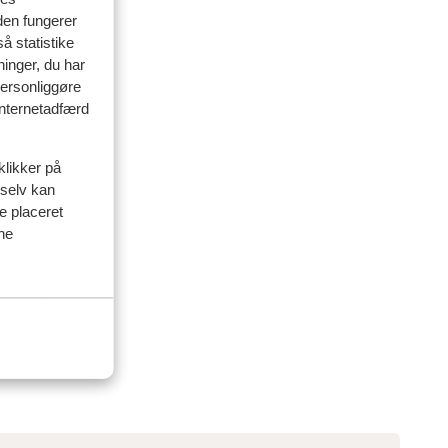
den fungerer
å statistike
ninger, du har
personliggøre
 internetadfærd
klikker på
 selv kan
ve placeret
ine