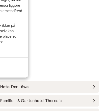
personliggøre
 internetadfærd
klikker på
 selv kan
ve placeret
ine
runn
Hotel Der Löwe
Familien-& Gartenhotel Theresia