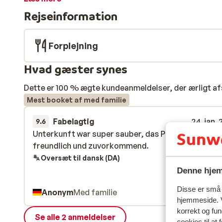
betyder, at din skidag kan starte helt uden bøvl. Være
Rejseinformation
trædetaljer og behagelige senge. Den rolige farvepal
skaber en afslappet og hyggelig stemning. Efter en da
wellnessområdet med sauna, dampbad og afslapnings
Forplejning
ladestation til elbil.
Hvad gæster synes
Dette er 100 % ægte kundeanmeldelser, der ærligt af
Mest booket af med familie
Fabelagtig
24. jan.
9.6
Unterkunft war super sauber, das Personal sehr
Unterkunft war super sauber, das Personal sehr
freundlich und zuvorkommend.
freundlich und zuvorkommend.
Oversæt til dansk (DA)
Denne hjem
Disse er små t
Anonym
Med familie
hjemmeside. V
korrekt og fu
Se alle 2 anmeldelser
cookies til at