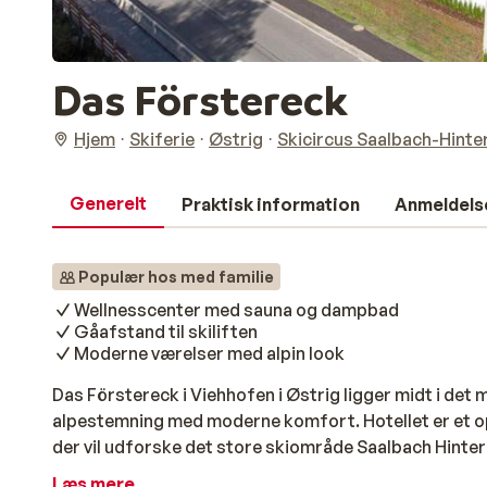
Das Förstereck
Hjem
Skiferie
Østrig
Skicircus Saalbach-Hint
Generelt
Praktisk information
Anmeldels
Populær hos med familie
Wellnesscenter med sauna og dampbad
Gåafstand til skiliften
Moderne værelser med alpin look
Das Förstereck i Viehhofen i Østrig ligger midt i de
alpestemning med moderne komfort. Hotellet er et o
der vil udforske det store skiområde Saalbach Hinte
minutters gang fra zellamseeXpress-liften, som hurti
Læs mere