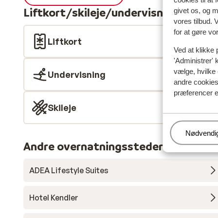
Liftkort/skileje/undervisning
givet os, og 
vores tilbud. 
for at gøre vo
Liftkort
Ved at klikke 
'Administrer' 
vælge, hvilke 
Undervisning
andre cookies 
præferencer e
Skileje
Administr
Nødvendi
Andre overnatningssteder i Skicirc
ADEA Lifestyle Suites
Hotel Kendler