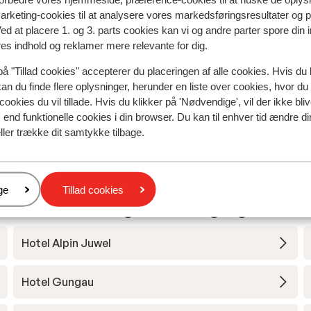
marketing-cookies til at analysere vores markedsføringsresultater og 
Ved at placere 1. og 3. parts cookies kan vi og andre parter spore din
res indhold og reklamer mere relevante for dig.
på "Tillad cookies" accepterer du placeringen af alle cookies. Hvis du 
kan du finde flere oplysninger, herunder en liste over cookies, hvor du
cookies du vil tillade. Hvis du klikker på 'Nødvendige', vil der ikke bli
end funktionelle cookies i din browser. Du kan til enhver tid ændre d
ller trække dit samtykke tilbage.
er
ge
Tillad cookies
us Saalbach-Hinterglemm-Leogang-Fieberb
Hotel Alpin Juwel
Hotel Gungau