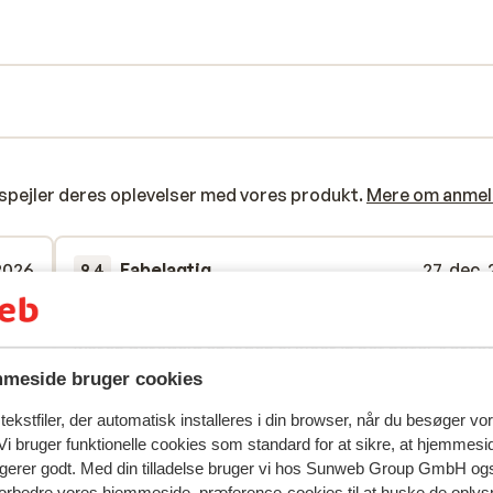
lserne er stilfuldt indrettet med varme
ette og brugen af naturlige materialer
g på pisterne kan du slappe af i
rum. Der er også parkering og
spejler deres oplevelser med vores produkt.
Mere om anmel
 2026
Fabelagtig
27. dec.
9.4
Mooie accommodatie en zeer goed geregeld allema
Mooie accommodatie en zeer goed geregeld allema
Kamer wordt iedere dag schoongemaakt ??. Skipa
Kamer wordt iedere dag schoongemaakt ??. Skipa
waren geregeld en lagen al klaar in het hotel. Kort
waren geregeld en lagen al klaar in het hotel. Kort
aanrader
aanrader
meside bruger cookies
Oversæt til dansk (DA)
ekstfiler, der automatisk installeres i din browser, når du besøger vo
Jens Nibbering
Venner
i bruger funktionelle cookies som standard for at sikre, at hjemmesi
ngerer godt. Med din tilladelse bruger vi hos Sunweb Group GmbH ogs
 forbedre vores hjemmeside, præference-cookies til at huske de oplys