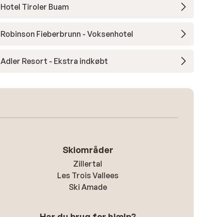
Hotel Tiroler Buam
Robinson Fieberbrunn - Voksenhotel
Adler Resort - Ekstra indkøbt
Skiområder
Zillertal
Les Trois Vallees
Ski Amade
Har du brug for hjælp?