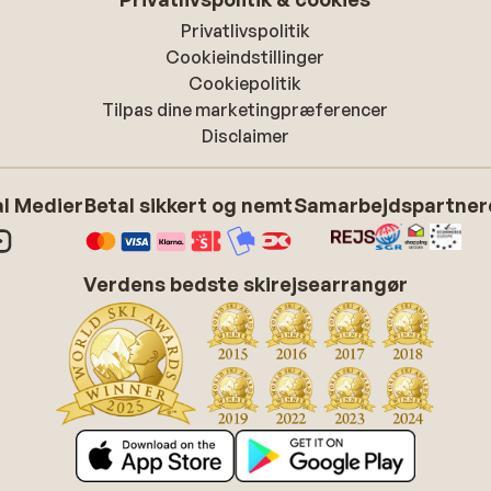
Privatlivspolitik
Cookieindstillinger
Cookiepolitik
Tilpas dine marketingpræferencer
Disclaimer
l Medier
Betal sikkert og nemt
Samarbejdspartner
Verdens bedste skirejsearrangør