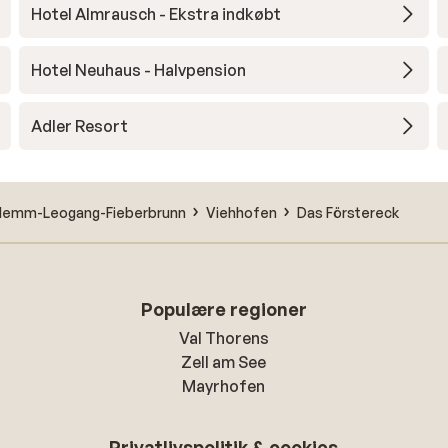
Hotel Almrausch - Ekstra indkøbt
Hotel Neuhaus - Halvpension
Adler Resort
rglemm-Leogang-Fieberbrunn
Viehhofen
Das Förstereck
Populære regioner
Val Thorens
Zell am See
Mayrhofen
Privatlivspolitik & cookies