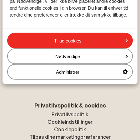
på 'Nødvendige', vil der ikke blive placeret andre cookies
Zillertal
end funktionelle cookies i din browser. Du kan til enhver tid
Les Trois Vallees
ændre dine præferencer eller trække dit samtykke tilbage.
Ski Amade
Tillad cookies
Om Sunweb
Om Sunweb
Nødvendige
Ansvarlig ferie med Sunweb
Ledige jobs
Administrer
Presse
Tilgængelighedserklæring
Privatlivspolitik & cookies
Privatlivspolitik
Cookieindstillinger
Cookiepolitik
Tilpas dine marketingpræferencer