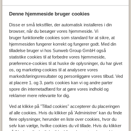
Hinterglemm
Adler Resort
Denne hjemmeside bruger cookies
Disse er små tekstfiler, der automatisk installeres i din
browser, når du besøger vores hjemmeside. Vi
Populære lande
bruger funktionelle cookies som standard for at sikre, at
Ostrig
hjemmesiden fungerer korrekt og fungerer godt. Med din
tilladelse bruger vi hos Sunweb Group GmbH også
Frankrig
statistike cookies til at forbedre vores hjemmeside,
Italien
præference-cookies til at huske de oplysninger, du har givet
os, og marketing-cookies til at analysere vores
markedsføringsresultater og personliggøre vores tilbud. Ved
Populære regioner
at placere 1. og 3. parts cookies kan vi og andre parter
Val Thorens
spore din internetadfærd for at gøre vores indhold og
reklamer mere relevante for dig.
Zell am See
Mayrhofen
Ved at klikke på "Tillad cookies" accepterer du placeringen
af alle cookies. Hvis du klikker på 'Administrer' kan du finde
flere oplysninger, herunder en liste over cookies, hvor du
Skiområder
selv kan vælge, hvilke cookies du vil tillade. Hvis du klikker