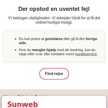
Der opstod en uventet fejl
Vi beklager ulejligheden. Vi arbejder hårdt for at få det
ordnet hurtigst muligt.
Du kan prøve at
geninlæse
eller gå til den
forrige
side
.
Hvis du
mangler hjælp
med din booking, kan du
søge efter svar eller kontakte vores
kundeservice
.
Find rejse
Hjem
Skiferie
Østrig
Skicircus Saalbach-Hinterglemm-Leogang-Fieberbrunn