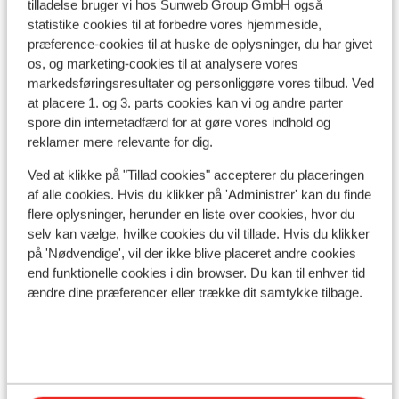
tilladelse bruger vi hos Sunweb Group GmbH også
statistike cookies til at forbedre vores hjemmeside,
præference-cookies til at huske de oplysninger, du har givet
I området
os, og marketing-cookies til at analysere vores
I centrum
markedsføringsresultater og personliggøre vores tilbud. Ved
Afstand til lufthavn salzburg: ca. 85 kilometer
at placere 1. og 3. parts cookies kan vi og andre parter
Afstand til togstation zell am see: ca. 18 kilometer
spore din internetadfærd for at gøre vores indhold og
Afstand til pengeautomat ca. 20 meter
reklamer mere relevante for dig.
Afstand til skilift ca. 10 meter
Ved at klikke på "Tillad cookies" accepterer du placeringen
Afstand til nærmeste butikker ca. 10 meter
af alle cookies. Hvis du klikker på 'Administrer' kan du finde
Afstand til nærmeste kiosk ca. 20 meter
flere oplysninger, herunder en liste over cookies, hvor du
selv kan vælge, hvilke cookies du vil tillade. Hvis du klikker
Liftkort/skileje/undervisning
på 'Nødvendige', vil der ikke blive placeret andre cookies
end funktionelle cookies i din browser. Du kan til enhver tid
Liftkort
ændre dine præferencer eller trække dit samtykke tilbage.
Undervisning
Skileje