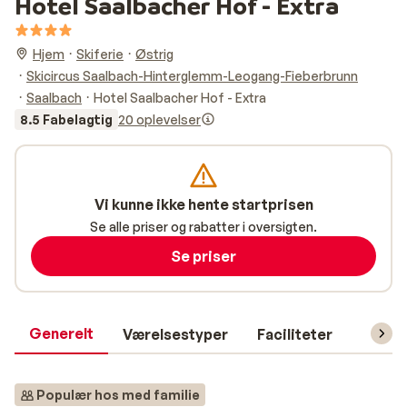
Hotel Saalbacher Hof - Extra
Hjem
Skiferie
Østrig
Skicircus Saalbach-Hinterglemm-Leogang-Fieberbrunn
Saalbach
Hotel Saalbacher Hof - Extra
8.5 Fabelagtig
20 oplevelser
Vi kunne ikke hente startprisen
Se alle priser og rabatter i oversigten.
Se priser
Generelt
Værelsestyper
Faciliteter
Prakti
Populær hos med familie