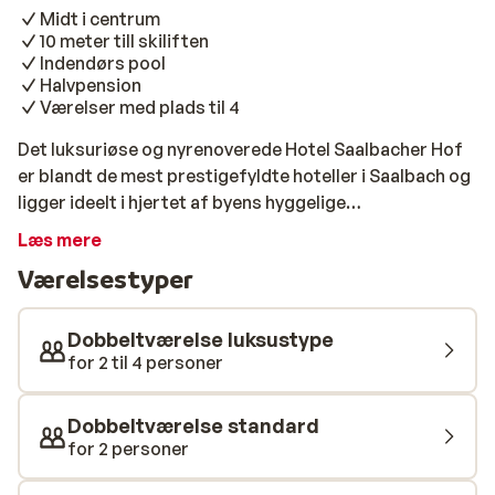
Midt i centrum
10 meter till skiliften
Indendørs pool
Halvpension
Værelser med plads til 4
Det luksuriøse og nyrenoverede Hotel Saalbacher Hof
er blandt de mest prestigefyldte hoteller i Saalbach og
ligger ideelt i hjertet af byens hyggelige
fodgængerzone. Hotellet er det perfekte valg for
Læs mere
gæster, der søger en unik kombination af moderne
Værelsestyper
design, autentisk tradition, livsstil og en afslappet
atmosfære. Mottoet "Celebrate life" gennemsyrer
oplevelsen på Saalbacher Hof, fra de energiske beats
Dobbeltværelse luksustype
fra DJ’en og de karakteristiske designerværelser til
for 2 til 4 personer
det imødekommende personale, der gør hotellet til
noget helt særligt. Hotellet er skabt til at opfylde den
Dobbeltværelse standard
moderne rejsendes forventninger, hvilket tydeligt
for 2 personer
afspejles i den stilfulde indretning og den personlige
service. De elegante værelser, indrettet i en smagfuld