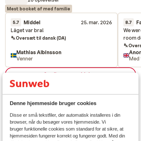
Mest booket af med familie
Middel
25. mar. 2026
F
5.7
8.7
Läget var bra!
Läget var bra!
We were
We were
room de
room de
Oversæt til dansk (DA)
Overs
Mathias Albinsson
Ano
Venner
Med 
Se alle 20 anmeldelser
Lokation
Denne hjemmeside bruger cookies
Disse er små tekstfiler, der automatisk installeres i din
browser, når du besøger vores hjemmeside. Vi
Se på kort
bruger funktionelle cookies som standard for at sikre, at
hjemmesiden fungerer korrekt og fungerer godt. Med din