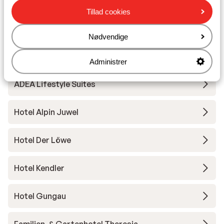
Tillad cookies
Andre overnatningssteder i Skicircus
Nødvendige
Saalbach-Hinterglemm-Leogang-
Fieberbrunn
Administrer
ADEA Lifestyle Suites
Hotel Alpin Juwel
Hotel Der Löwe
Hotel Kendler
Hotel Gungau