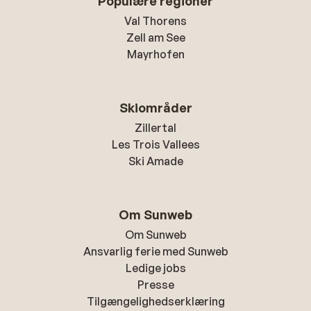
Populære regioner
Val Thorens
Zell am See
Mayrhofen
Skiområder
Zillertal
Les Trois Vallees
Ski Amade
Om Sunweb
Om Sunweb
Ansvarlig ferie med Sunweb
Ledige jobs
Presse
Tilgængelighedserklæring