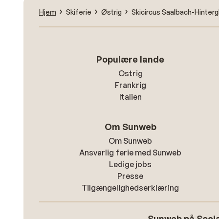
Hjem
Skiferie
Østrig
Skicircus Saalbach-Hinte
Populære lande
Ostrig
Frankrig
Italien
Om Sunweb
Om Sunweb
Ansvarlig ferie med Sunweb
Ledige jobs
Presse
Tilgængelighedserklæring
Sunweb på Socia