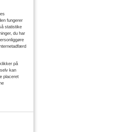
delser
res
den fungerer
amilie
å statistike
ninger, du har
 2026
personliggøre
 internetadfærd
klikker på
 selv kan
p,
p,
ve placeret
ine