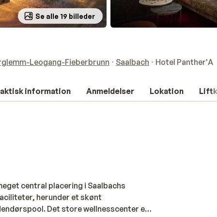
Se alle 19 billeder
erglemm-Leogang-Fieberbrunn
Saalbach
Hotel Panther'A
aktisk information
Anmeldelser
Lokation
Lift
meget central placering i Saalbachs
ciliteter, herunder et skønt
dendørspool. Det store wellnesscenter er