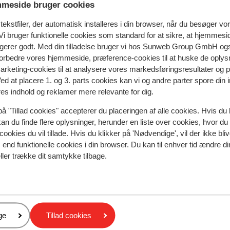
meside bruger cookies
spejler deres oplevelser med vores produkt.
Mere om anmel
ekstfiler, der automatisk installeres i din browser, når du besøger vo
i bruger funktionelle cookies som standard for at sikre, at hjemmesi
Mest booket af med f
ngerer godt. Med din tilladelse bruger vi hos Sunweb Group GmbH ogs
 forbedre vores hjemmeside, præference-cookies til at huske de oplys
 2026
Fabelagtig
12. mar.
9.1
marketing-cookies til at analysere vores markedsføringsresultater og 
Tegenover bernkogelbahn, mais kogelbaan ligt
Tegenover bernkogelbahn, mais kogelbaan ligt
Ved at placere 1. og 3. parts cookies kan vi og andre parter spore din
erachter. In centrum dus perfecte ligging tov alles!
erachter. In centrum dus perfecte ligging tov alles!
res indhold og reklamer mere relevante for dig.
Bijzonder hotel, net anders dan andere hotels qua
Bijzonder hotel, net anders dan andere hotels qua
inrichting etc. Lekker zwembad, fijne sauna’s etc.
inrichting etc. Lekker zwembad, fijne sauna’s etc.
på "Tillad cookies" accepterer du placeringen af alle cookies. Hvis du 
kan du finde flere oplysninger, herunder en liste over cookies, hvor du
Geweldig leuke eigenaar/manager Klaus! Eten is to
Geweldig leuke eigenaar/manager Klaus! Eten is to
cookies du vil tillade. Hvis du klikker på 'Nødvendige', vil der ikke bli
kamers prima, service meer dan okay. Alleen wat
kame...
mere
end funktionelle cookies i din browser. Du kan til enhver tid ændre d
gehorig
Oversæt til dansk (DA)
ller trække dit samtykke tilbage.
Joyce
Venner
er
ge
Tillad cookies