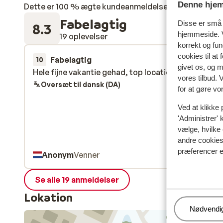
Denne hjem
Dette er 100 % ægte kundeanmeldelser, der ærligt af
Fabelagtig
Disse er små t
8.3
hjemmeside. V
19 oplevelser
korrekt og fu
cookies til at
Fabelagtig
18. mar.
10
givet os, og 
Hele fijne vakantie gehad, top locatie, top verblijf
Hele fijne vakantie gehad, top locatie, top verblijf
vores tilbud. 
Oversæt til dansk (DA)
for at gøre vo
Ved at klikke 
'Administrer' 
vælge, hvilke 
andre cookies 
præferencer e
Anonym
Venner
Se alle 19 anmeldelser
Lokation
Administr
Nødvendi