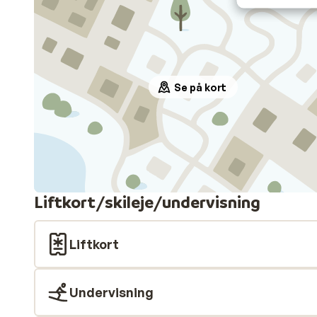
Se på kort
Liftkort/skileje/undervisning
Liftkort
Undervisning