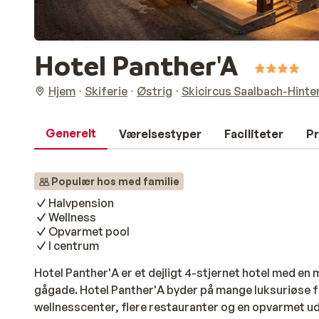
Hotel Panther'A
Hjem
Skiferie
Østrig
Skicircus Saalbach-Hint
Generelt
Værelsestyper
Faciliteter
Pr
Populær hos med familie
Halvpension
Wellness
Opvarmet pool
I centrum
Hotel Panther'A er et dejligt 4-stjernet hotel med en 
gågade. Hotel Panther'A byder på mange luksuriøse fa
wellnesscenter, flere restauranter og en opvarmet u