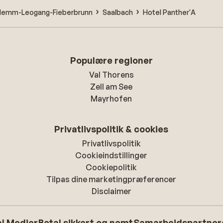
rglemm-Leogang-Fieberbrunn
Saalbach
Hotel Panther'A
Populære regioner
Val Thorens
Zell am See
Mayrhofen
Privatlivspolitik & cookies
Privatlivspolitik
Cookieindstillinger
Cookiepolitik
Tilpas dine marketingpræferencer
Disclaimer
l Medier
Betal sikkert og nemt
Samarbejdspartner