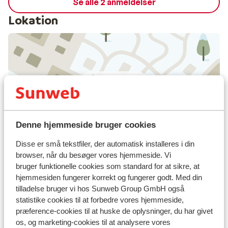
Se alle 2 anmeldelser
Lokation
Se på kort
Denne hjemmeside bruger cookies
I området
Disse er små tekstfiler, der automatisk installeres i din
Afstand til centrum: ca. 700 meter
browser, når du besøger vores hjemmeside. Vi
Afstand til lufthavn ca. 81,9 kilometer
bruger funktionelle cookies som standard for at sikre, at
Afstand til togstation maishofen saalbach: ca. 15
hjemmesiden fungerer korrekt og fungerer godt. Med din
kilometer
tilladelse bruger vi hos Sunweb Group GmbH også
statistike cookies til at forbedre vores hjemmeside,
Afstand til busstoppested ca. 1 kilometer
præference-cookies til at huske de oplysninger, du har givet
Afstand til skipiste ca. 350 meter
os, og marketing-cookies til at analysere vores
Afstand til busstoppested til skilift ca. 1 kilometer