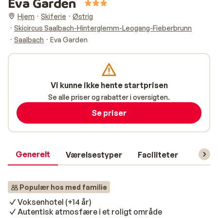
Eva Garden
Hjem
Skiferie
Østrig
Skicircus Saalbach-Hinterglemm-Leogang-Fieberbrunn
Saalbach
Eva Garden
Vi kunne ikke hente startprisen
Se alle priser og rabatter i oversigten.
Se priser
Generelt
Værelsestyper
Faciliteter
Prakti
Populær hos med familie
Voksenhotel (+14 år)
Autentisk atmosfære i et roligt område