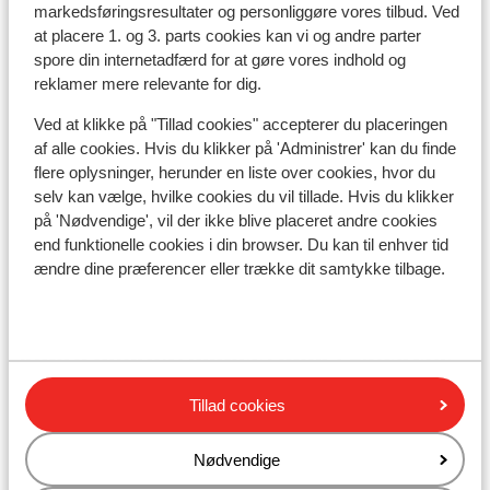
markedsføringsresultater og personliggøre vores tilbud. Ved
Afstand til skilift kohlmaisbahn: ca. 350 meter
at placere 1. og 3. parts cookies kan vi og andre parter
Rolig beliggenhed
spore din internetadfærd for at gøre vores indhold og
reklamer mere relevante for dig.
Liftkort/skileje/undervisning
Ved at klikke på "Tillad cookies" accepterer du placeringen
af alle cookies. Hvis du klikker på 'Administrer' kan du finde
Liftkort
flere oplysninger, herunder en liste over cookies, hvor du
selv kan vælge, hvilke cookies du vil tillade. Hvis du klikker
Undervisning
på 'Nødvendige', vil der ikke blive placeret andre cookies
end funktionelle cookies i din browser. Du kan til enhver tid
ændre dine præferencer eller trække dit samtykke tilbage.
Skileje
Andre overnatningssteder i Skicircus
Saalbach-Hinterglemm-Leogang-
Tillad cookies
Fieberbrunn
Nødvendige
ADEA Lifestyle Suites