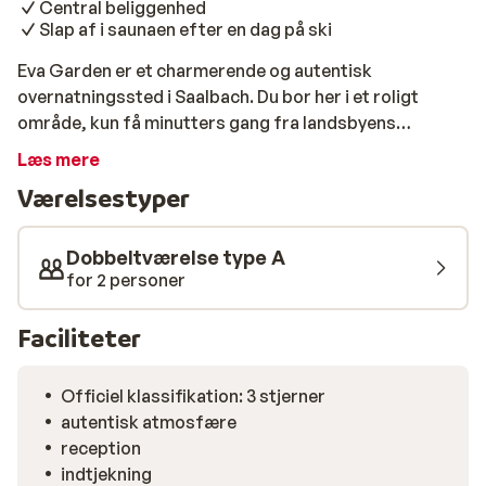
Central beliggenhed
Slap af i saunaen efter en dag på ski
Eva Garden er et charmerende og autentisk
overnatningssted i Saalbach. Du bor her i et roligt
område, kun få minutters gang fra landsbyens
centrum, svævebanen og pisten, ideelt for
Læs mere
vintersportsfans, der sætter pris på komfort og
Værelsestyper
hygge. Efter en dag i sneen kan du slappe af i den
hyggelige lounge eller lade batterierne op i saunaen.
Hver morgen venter en lækker morgenmadsbuffet,
Dobbeltværelse type A
som er inkluderet i dit ophold. Om aftenen kan du nyde
for 2 personer
en varieret 4-retters menu. Baren og restauranten
byder dig varmt velkommen efter en aktiv dag.
Faciliteter
Værelserne er komfortabelt indrettet og har egen
balkon, perfekt til at nyde den friske bjergluft og
Officiel klassifikation: 3 stjerner
udsigten.
autentisk atmosfære
reception
indtjekning