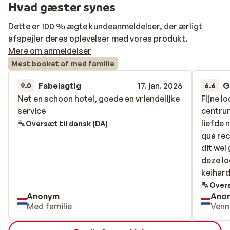
Hvad gæster synes
Dette er 100 % ægte kundeanmeldelser, der ærligt
afspejler deres oplevelser med vores produkt.
Mere om anmeldelser
Mest booket af med familie
Fabelagtig
17. jan. 2026
G
9.0
6.6
Net en schoon hotel, goede en vriendelijke
Net en schoon hotel, goede en vriendelijke
Fijne l
Fijne l
service
service
centrum
centrum
liefde 
liefde 
Oversæt til dansk (DA)
qua rec
qua rec
dit wel
dit wel
deze lo
deze lo
keihard
keihard
staat v
Overs
Anonym
Ano
aandac
Med familie
Venn