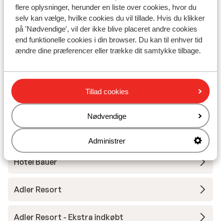
flere oplysninger, herunder en liste over cookies, hvor du
selv kan vælge, hvilke cookies du vil tillade. Hvis du klikker
Hotel Almrausch - Ekstra indkøbt
på 'Nødvendige', vil der ikke blive placeret andre cookies
end funktionelle cookies i din browser. Du kan til enhver tid
ændre dine præferencer eller trække dit samtykke tilbage.
Hotel Tiroler Buam
Dorfhotel Glücksschmiede
Tillad cookies
Hotel Neuhaus - Halvpension
Nødvendige
Robinson Fieberbrunn - Voksenhotel
Administrer
Hotel Bauer
Adler Resort
Adler Resort - Ekstra indkøbt