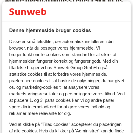
Andre overnatningssteder i Skicircus
Saalbach-Hinterglemm-Leogang-
Fieberbrunn
Denne hjemmeside bruger cookies
ADEA Lifestyle Suites
Disse er små tekstfiler, der automatisk installeres i din
Hotel Alpin Juwel
browser, når du besøger vores hjemmeside. Vi
bruger funktionelle cookies som standard for at sikre, at
hjemmesiden fungerer korrekt og fungerer godt. Med din
Hotel Der Löwe
tilladelse bruger vi hos Sunweb Group GmbH også
statistike cookies til at forbedre vores hjemmeside,
Hotel Kendler
præference-cookies til at huske de oplysninger, du har givet
os, og marketing-cookies til at analysere vores
markedsføringsresultater og personliggøre vores tilbud. Ved
Hotel Gungau
at placere 1. og 3. parts cookies kan vi og andre parter
spore din internetadfærd for at gøre vores indhold og
reklamer mere relevante for dig.
Familien-& Gartenhotel Theresia
Ved at klikke på "Tillad cookies" accepterer du placeringen
Hotel Almrausch
af alle cookies. Hvis du klikker på 'Administrer' kan du finde