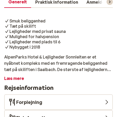
Generelt
Praktisk information
Anmeldelser
Smuk beliggenhed
Tæt på skilift
Lejligheder med privat sauna
Mulighed for halvpension
Lejligheder med plads til 6
Nybygget i 2018
AlpenParks Hotel & Lejligheder Sonnleiten er et
nyåbnet kompleks med en fremragende beliggenhed
tæt på skiliften i Saalbach. De største af lejlighederne
kan rumme 6 personer og har også privat sauna, hvor
Læs mere
du kan slappe af og få løsnet op i de ømme muskler
Rejseinformation
efter en lang dag på ski. Alle typer lejligheder er
moderne indrettet og har køkken, så du nemt kan
tilberede feriens måltider, men det er også muligt at
Forplejning
tilkøbe både morgenmad og halvpension. Centrum af
Saalbach ligger i gåafstand af komplekset og byder på