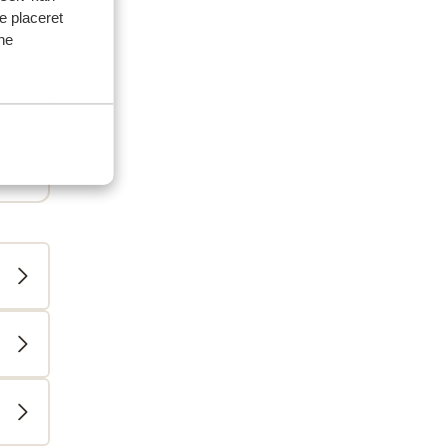
ve placeret
ine