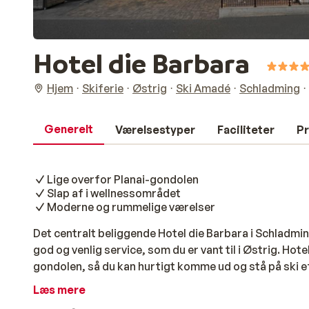
Hotel die Barbara
Hjem
Skiferie
Østrig
Ski Amadé
Schladming
Generelt
Værelsestyper
Faciliteter
Pr
Lige overfor Planai-gondolen
Slap af i wellnessområdet
Moderne og rummelige værelser
Det centralt beliggende Hotel die Barbara i Schladmin
god og venlig service, som du er vant til i Østrig. Hote
gondolen, så du kan hurtigt komme ud og stå på ski 
komfortabelt indrettet med moderne møbler. Hotellet
Læs mere
hvor du bl.a. kan nyde finsk sauna. Hotel die Barbara a