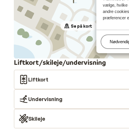
vælge, hvilke 
andre cookies 
præferencer e
Se på kort
Administr
Nødvendi
Liftkort/skileje/undervisning
Liftkort
Undervisning
Skileje