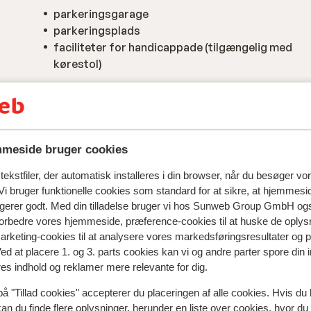
parkeringsgarage
parkeringsplads
faciliteter for handicappade (tilgængelig med
kørestol)
meside bruger cookies
ekstfiler, der automatisk installeres i din browser, når du besøger vo
i bruger funktionelle cookies som standard for at sikre, at hjemmesi
ngerer godt. Med din tilladelse bruger vi hos Sunweb Group GmbH ogs
 forbedre vores hjemmeside, præference-cookies til at huske de oplys
marketing-cookies til at analysere vores markedsføringsresultater og 
natningssted i øjeblikket.
Ved at placere 1. og 3. parts cookies kan vi og andre parter spore din
res indhold og reklamer mere relevante for dig.
på "Tillad cookies" accepterer du placeringen af alle cookies. Hvis du 
kan du finde flere oplysninger, herunder en liste over cookies, hvor du