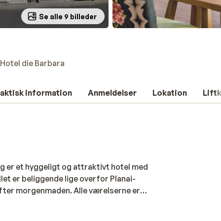
Se alle 9 billeder
Hotel die Barbara
aktisk information
Anmeldelser
Lokation
Lift
g er et hyggeligt og attraktivt hotel med
llet er beliggende lige overfor Planai-
efter morgenmaden. Alle værelserne er
 har et stort, luksuriøst wellnessområde,
nbefales til venner og familier, der ønsker