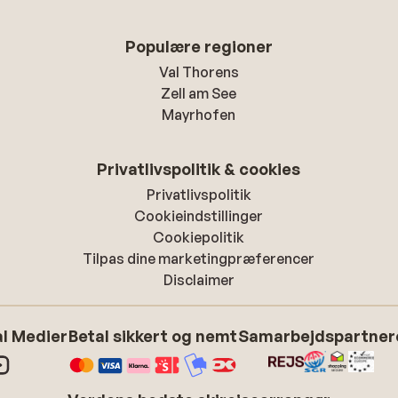
Populære regioner
Val Thorens
Zell am See
Mayrhofen
Privatlivspolitik & cookies
Privatlivspolitik
Cookieindstillinger
Cookiepolitik
Tilpas dine marketingpræferencer
Disclaimer
l Medier
Betal sikkert og nemt
Samarbejdspartner