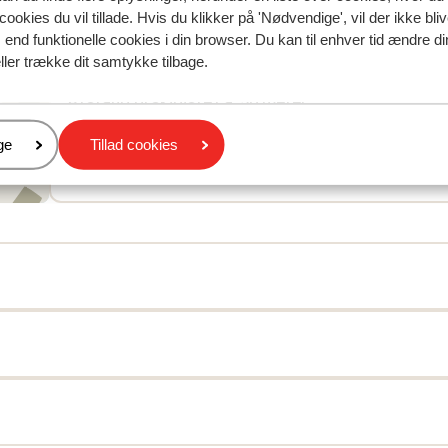
I området
cookies du vil tillade. Hvis du klikker på 'Nødvendige', vil der ikke bli
Afstand til centrum: ca. 100 meter
end funktionelle cookies i din browser. Du kan til enhver tid ændre d
Afstand til lufthavn salzburg: ca. 90 kilometer
ller trække dit samtykke tilbage.
Afstand til togstation ca. 1,5 kilometer
Afstand til skipiste ca. 50 meter
Afstand til busstoppested til skilift ca. 100 meter
er
ge
Tillad cookies
Afstand til nærmeste butikker ca. 100 meter
Afstand til nærmeste restaurant ca. 100 meter