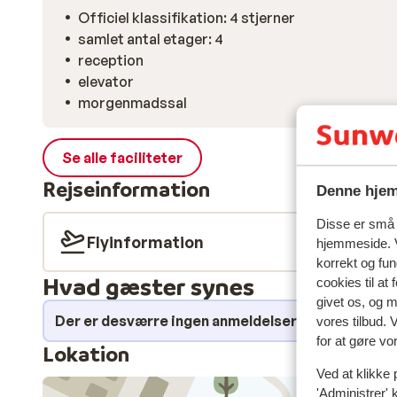
Officiel klassifikation: 4 stjerner
samlet antal etager: 4
reception
elevator
morgenmadssal
Se alle faciliteter
Rejseinformation
Denne hjem
Disse er små t
Flyinformation
hjemmeside. V
korrekt og fu
Hvad gæster synes
cookies til at
givet os, og 
Der er desværre ingen anmeldelser for dette over
vores tilbud. 
for at gøre vo
Lokation
Ved at klikke 
'Administrer' 