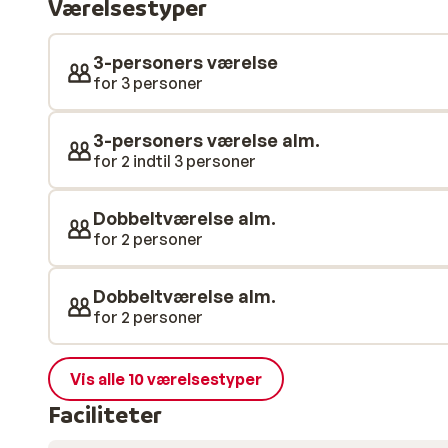
Værelsestyper
en dejlig central ferie i Schladming.
3-personers værelse
for 3 personer
3-personers værelse alm.
for 2 indtil 3 personer
Dobbeltværelse alm.
for 2 personer
Dobbeltværelse alm.
for 2 personer
Vis alle 10 værelsestyper
Faciliteter