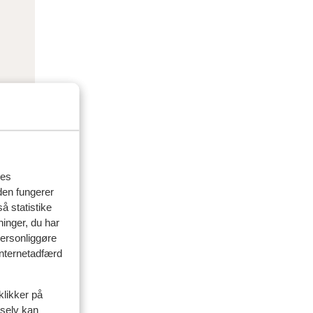
res
den fungerer
å statistike
ninger, du har
personliggøre
 internetadfærd
klikker på
 selv kan