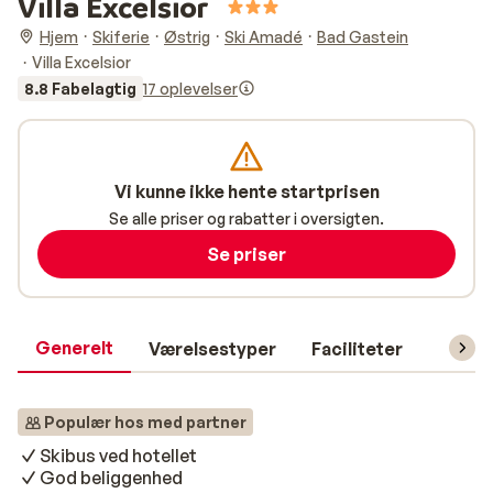
Villa Excelsior
Hjem
Skiferie
Østrig
Ski Amadé
Bad Gastein
Villa Excelsior
8.8 Fabelagtig
17 oplevelser
Vi kunne ikke hente startprisen
Se alle priser og rabatter i oversigten.
Se priser
Generelt
Værelsestyper
Faciliteter
Prakti
Populær hos med partner
Skibus ved hotellet
God beliggenhed