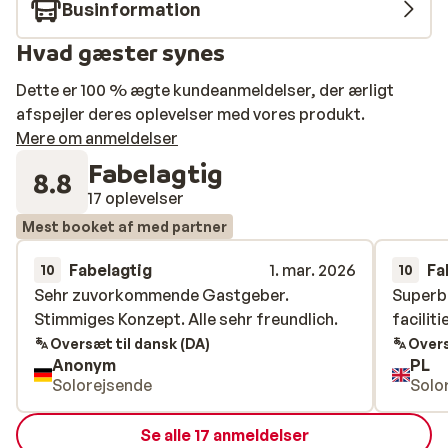
Businformation
Hvad gæster synes
Dette er 100 % ægte kundeanmeldelser, der ærligt
afspejler deres oplevelser med vores produkt.
Mere om anmeldelser
Fabelagtig
8.8
17 oplevelser
Mest booket af med partner
Fabelagtig
1. mar. 2026
Fa
10
10
Sehr zuvorkommende Gastgeber.
Sehr zuvorkommende Gastgeber.
Superb 
Superb 
Stimmiges Konzept. Alle sehr freundlich.
Stimmiges Konzept. Alle sehr freundlich.
facilit
facilit
Oversæt til dansk (DA)
Overs
Anonym
PL
Solorejsende
Solo
Se alle 17 anmeldelser