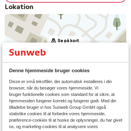
Lokation
Se på kort
Denne hjemmeside bruger cookies
I området
Disse er små tekstfiler, der automatisk installeres i din
Afstand til centrum: ca. 700 meter
browser, når du besøger vores hjemmeside. Vi
Afstand til lufthavn ca. 98 kilometer
bruger funktionelle cookies som standard for at sikre, at
Afstand til togstation ca. 2,5 kilometer
hjemmesiden fungerer korrekt og fungerer godt. Med din
Afstand til busstoppested ca. 300 meter
tilladelse bruger vi hos Sunweb Group GmbH også
Afstand til skipiste graukogellift talstation: ca. 1
statistike cookies til at forbedre vores hjemmeside,
kilometer: stubnerkogelbahn: ca. 2,5 kilometer
præference-cookies til at huske de oplysninger, du har givet
Afstand til skilift graukogellift talstation: ca. 1
os, og marketing-cookies til at analysere vores