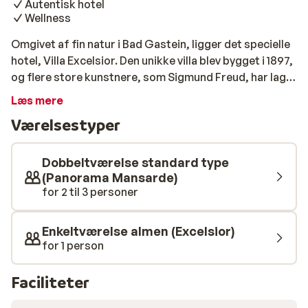
Autentisk hotel
Wellness
Omgivet af fin natur i Bad Gastein, ligger det specielle
hotel, Villa Excelsior. Den unikke villa blev bygget i 1897,
og flere store kunstnere, som Sigmund Freud, har lagt
vejen forbi hotellet. Hotellet er luksuriøst indrettet og
Læs mere
har flere originale møbler, der giver hotellet en helt unik
Værelsestyper
atmosfære. Det attraktive centrum af Bad Gastein
ligger ca. 700 m væk. Villa Excelsior tilbyder skibus til
Stubnerkogel lift. Indkvarteringen sker i fint indrettet
Dobbeltværelse standard type
værelser, hvor der er plads til 3 personer. Hvis du efter
(Panorama Mansarde)
for 2 til 3 personer
en lang dag på ski har brug for en pause, har hotellet et
wellnesscenter med sauna og massage (mod ekstra
gebyr).
Enkeltværelse almen (Excelsior)
for 1 person
Faciliteter