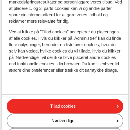
kilometer: stubnerkogelbahn: ca. 2,5 kilometer
markedsføringsresultater og personliggøre vores tilbud. Ved
Afstand til nærmeste butikker ca. 2 kilometer
at placere 1. og 3. parts cookies kan vi og andre parter
Afstand til nærmeste kiosk ca. 2,5 kilometer
spore din internetadfærd for at gøre vores indhold og
Nærmeste restaurant ca. 1,9 kilometer
reklamer mere relevante for dig.
Rolig beliggenhed
Ved at klikke på "Tillad cookies" accepterer du placeringen
På en stejl vej
af alle cookies. Hvis du klikker på 'Administrer' kan du finde
flere oplysninger, herunder en liste over cookies, hvor du
Liftkort/skileje/undervisning
selv kan vælge, hvilke cookies du vil tillade. Hvis du klikker
på 'Nødvendige', vil der ikke blive placeret andre cookies
Liftkort
end funktionelle cookies i din browser. Du kan til enhver tid
ændre dine præferencer eller trække dit samtykke tilbage.
Undervisning
Skileje
Tillad cookies
Andre overnatningssteder i Ski Amadé
Nødvendige