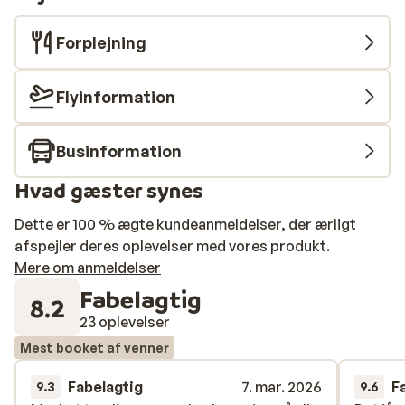
Forplejning
Flyinformation
Businformation
Hvad gæster synes
Dette er 100 % ægte kundeanmeldelser, der ærligt
afspejler deres oplevelser med vores produkt.
Mere om anmeldelser
Fabelagtig
8.2
23 oplevelser
Mest booket af venner
Fabelagtig
7. mar. 2026
F
9.3
9.6