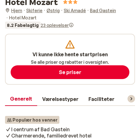
Hotel Mozart
Hjem
Skiferie
Østrig
Ski Amadé
Bad Gastein
Hotel Mozart
8.2 Fabelagtig
23 oplevelser
Vi kunne ikke hente startprisen
Se alle priser og rabatter i oversigten.
Se priser
Generelt
Værelsestyper
Faciliteter
Prakti
Populær hos venner
I centrum af Bad Gastein
Charmerende, familiedrevet hotel