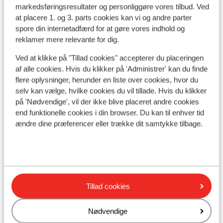
I området
markedsføringsresultater og personliggøre vores tilbud. Ved
at placere 1. og 3. parts cookies kan vi og andre parter
Afstand til centrum: ca. 200 meter
spore din internetadfærd for at gøre vores indhold og
Afstand til lufthavn: Salzburg ca. 95 kilometer
reklamer mere relevante for dig.
Afstand til togstation ca. 850 meter
Skibus lige fra hotellet
Ved at klikke på "Tillad cookies" accepterer du placeringen
Afstand til skilift ca. 800 meter
af alle cookies. Hvis du klikker på 'Administrer' kan du finde
flere oplysninger, herunder en liste over cookies, hvor du
Liftkort/skileje/undervisning
selv kan vælge, hvilke cookies du vil tillade. Hvis du klikker
på 'Nødvendige', vil der ikke blive placeret andre cookies
end funktionelle cookies i din browser. Du kan til enhver tid
Liftkort
ændre dine præferencer eller trække dit samtykke tilbage.
Undervisning
Skileje
Tillad cookies
Andre overnatningssteder i Ski Amadé
Nødvendige