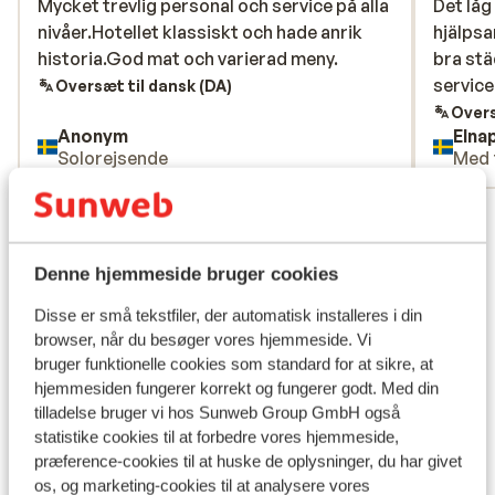
Mycket trevlig personal och service på alla
Mycket trevlig personal och service på alla
Det låg
Det låg
nivåer.Hotellet klassiskt och hade anrik
nivåer.Hotellet klassiskt och hade anrik
hjälpsa
hjälpsa
historia.God mat och varierad meny.
historia.God mat och varierad meny.
bra stä
bra stä
service
service
Oversæt til dansk (DA)
Overs
Anonym
Elna
Solorejsende
Med 
Se alle 23 anmeldelser
Lokation
Denne hjemmeside bruger cookies
Disse er små tekstfiler, der automatisk installeres i din
browser, når du besøger vores hjemmeside. Vi
bruger funktionelle cookies som standard for at sikre, at
Se på kort
hjemmesiden fungerer korrekt og fungerer godt. Med din
tilladelse bruger vi hos Sunweb Group GmbH også
statistike cookies til at forbedre vores hjemmeside,
præference-cookies til at huske de oplysninger, du har givet
os, og marketing-cookies til at analysere vores