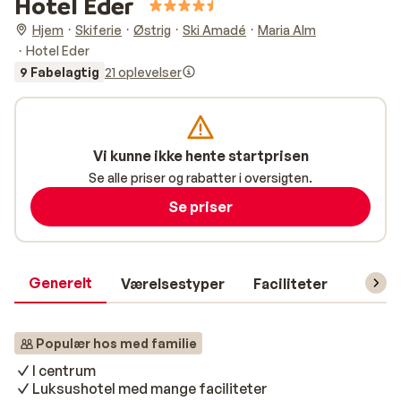
Hotel Eder
Hjem
Skiferie
Østrig
Ski Amadé
Maria Alm
Hotel Eder
9 Fabelagtig
21 oplevelser
Vi kunne ikke hente startprisen
Se alle priser og rabatter i oversigten.
Se priser
Generelt
Værelsestyper
Faciliteter
Prakti
Populær hos med familie
I centrum
Luksushotel med mange faciliteter