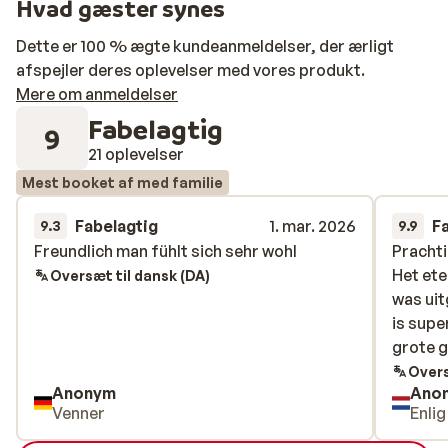
Hvad gæster synes
Dette er 100 % ægte kundeanmeldelser, der ærligt
afspejler deres oplevelser med vores produkt.
Mere om anmeldelser
Fabelagtig
9
21 oplevelser
Mest booket af med familie
Fabelagtig
1. mar. 2026
F
9.3
9.9
Freundlich man fühlt sich sehr wohl
Freundlich man fühlt sich sehr wohl
Prachti
Prachti
Het ete
Het ete
Oversæt til dansk (DA)
was uit
was uit
is supe
is supe
grote g
grote g
Overs
Anonym
Ano
Venner
Enli