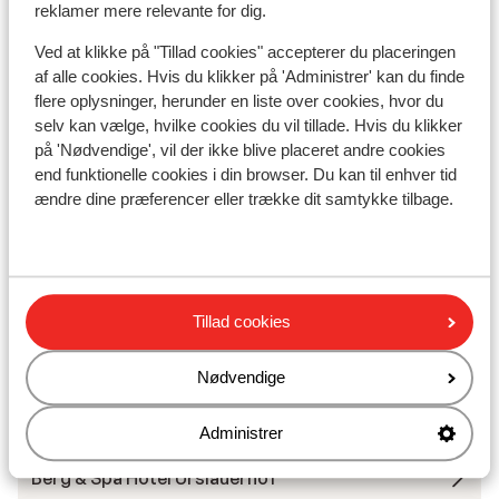
reklamer mere relevante for dig.
Liftkort/skileje/undervisning
Ved at klikke på "Tillad cookies" accepterer du placeringen
af alle cookies. Hvis du klikker på 'Administrer' kan du finde
Liftkort
flere oplysninger, herunder en liste over cookies, hvor du
selv kan vælge, hvilke cookies du vil tillade. Hvis du klikker
på 'Nødvendige', vil der ikke blive placeret andre cookies
Undervisning
end funktionelle cookies i din browser. Du kan til enhver tid
ændre dine præferencer eller trække dit samtykke tilbage.
Skileje
Andre overnatningssteder i Ski Amadé
Tillad cookies
More Mountain Suites
Nødvendige
A-ROSA Collection Straubinger Grand Hotel
Administrer
Berg & Spa Hotel Urslauerhof