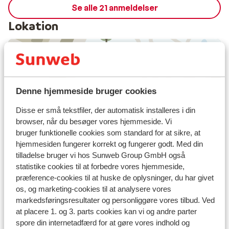
Se alle 21 anmeldelser
Lokation
Se på kort
Denne hjemmeside bruger cookies
Disse er små tekstfiler, der automatisk installeres i din
browser, når du besøger vores hjemmeside. Vi
bruger funktionelle cookies som standard for at sikre, at
hjemmesiden fungerer korrekt og fungerer godt. Med din
I området
tilladelse bruger vi hos Sunweb Group GmbH også
I centrum
statistike cookies til at forbedre vores hjemmeside,
Afstand til lufthavn salzburg: ca. 70 kilometer
præference-cookies til at huske de oplysninger, du har givet
Afstand til togstation saalfelden: ca. 18 kilometer
os, og marketing-cookies til at analysere vores
Afstand til langrendsløjpe ca. 300 meter
markedsføringsresultater og personliggøre vores tilbud. Ved
Skibus lige fra hotellet
at placere 1. og 3. parts cookies kan vi og andre parter
Afstand til skilift ca. 50 meter
spore din internetadfærd for at gøre vores indhold og