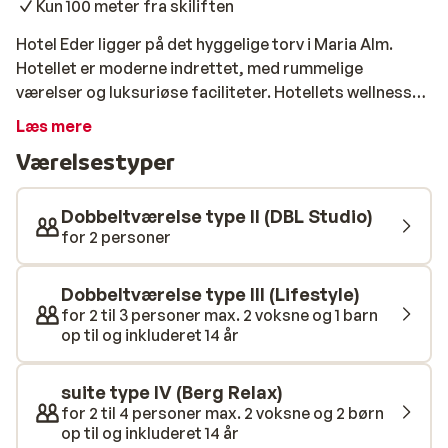
Kun 100 meter fra skiliften
Hotel Eder ligger på det hyggelige torv i Maria Alm.
Hotellet er moderne indrettet, med rummelige
værelser og luksuriøse faciliteter. Hotellets wellness-
center har sauna, tyrkisk bad og infrarød kabine. Her er
Læs mere
også mulighed for massage og skønhedsbehandlinger,
Værelsestyper
mod betaling, og for de mindste gæster er der en
legeplads. Fra Hotel Eder er der kun 100 meter til
skilifterne, så du kan glæde dig til mange gode timer på
Dobbeltværelse type II (DBL Studio)
ski.
for 2 personer
Dobbeltværelse type III (Lifestyle)
for 2 til 3 personer max. 2 voksne og 1 barn
op til og inkluderet 14 år
suite type IV (Berg Relax)
for 2 til 4 personer max. 2 voksne og 2 børn
op til og inkluderet 14 år