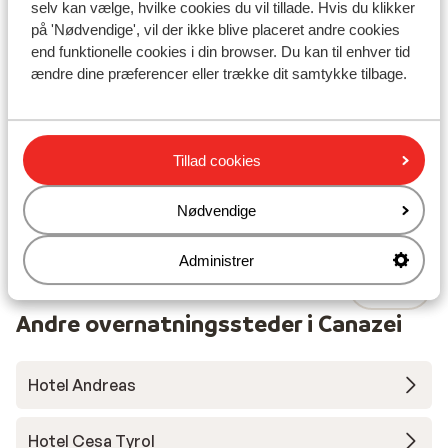
Hotel Cesa Tyrol
selv kan vælge, hvilke cookies du vil tillade. Hvis du klikker
C
T
Canazei
Val di Fassa
Italien
på 'Nødvendige', vil der ikke blive placeret andre cookies
end funktionelle cookies i din browser. Du kan til enhver tid
Smukt nyt wellnesscenter
L
ændre dine præferencer eller trække dit samtykke tilbage.
Mærk den autentiske atmosfære
Nyd det italienske køkken
Panoramaudsigt over dalen
Fra pris pr. person
Fre. 4. Dec. - Fre. 11. Dec.
Lør.
10.137 kr.
Tillad cookies
Halvpension
2
person
Hal
Se
Nødvendige
Administrer
Andre overnatningssteder i Canazei
Hotel Andreas
Hotel Cesa Tyrol