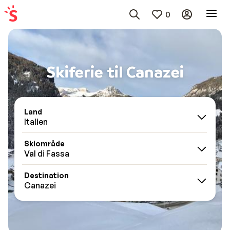
0
Skiferie til Canazei
Land
Italien
Skiområde
Val di Fassa
Destination
Canazei