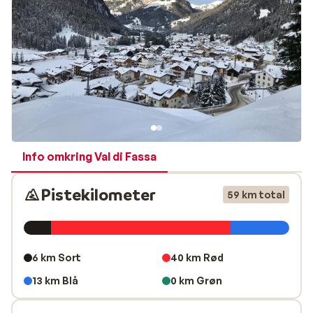
mennesker, en dejlig alpeatmosfære og en god
blanding af moderne og traditionelle
hoteller
.
Skiområdet lige ved Canazei hedder Sella Ronda, og
det skyldes, at bjergmassivet hedder Sella, og at Sella
Ronda-skisystemet er bygget op omkring skistedet.
Moderne skiløb i traditionelle omgivelser på din
skiferie til Canazei
En skiferie til Canazei byder på skiløb i
Val Gardena
,
Alta Badia
, Val di Fassa og
Arabba/Marmolada
. I alt
Info omkring Val di Fassa
byder skiområdet på 491 km pister, som kan nås uden
skibus. Canazei ligger højt oppe i bjergene, hvilket
Pistekilometer
59 km total
betyder, at skiområdet er snesikkert hele sæsonen. Fra
Canazei kan man nemt nå Marmolada-gletsjeren, hvor
man kan stå på ski i over 3.000 meters højde.
6 km Sort
40 km Rød
Selv om Canazei er gået fra at være en lille
13 km Blå
0 km Grøn
bjerglandsby til et internationalt anerkendt skisted, er
landsbyen velbevaret og har bevaret den samme