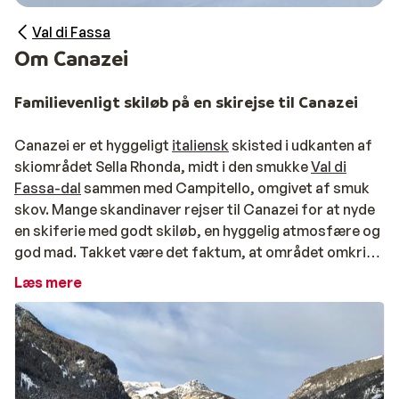
Val di Fassa
Om Canazei
Familievenligt skiløb på en skirejse til Canazei
Canazei er et hyggeligt
italiensk
skisted i udkanten af
skiområdet Sella Rhonda, midt i den smukke
Val di
Fassa-dal
sammen med Campitello, omgivet af smuk
skov. Mange skandinaver rejser til Canazei for at nyde
en skiferie med godt skiløb, en hyggelig atmosfære og
god mad. Takket være det faktum, at området omkring
Canazei har et stort antal grønne og blå pister, er det
Læs mere
også en populær destination for familier. Specielt
drager mange familier på skiferie til Canazei i
uge
7
eller
uge 8
, når skolernes
vinterferie
starter.
Canazei er et hyggeligt skisted med gæstfrie