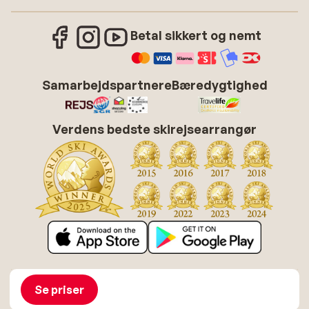
Betal sikkert og nemt
Samarbejdspartnere
Bæredygtighed
Verdens bedste skirejsearrangør
Om Sunweb
Job hos Sunweb
Betingelser
Cookies
Se priser
Tilgængelighedserklæring
Disclaimer
Sitemap