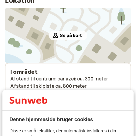
Lokation
Se på kort
I området
Afstand til centrum: canazei: ca. 300 meter
Afstand til skipiste ca. 800 meter
Afstand til busstoppested til skilift ca. 300 meter
Afstand til nærmeste butikker ca. 300 meter
Nærmeste restaurant ca. 300 meter
Denne hjemmeside bruger cookies
Liftkort/skileje/undervisning
Disse er små tekstfiler, der automatisk installeres i din