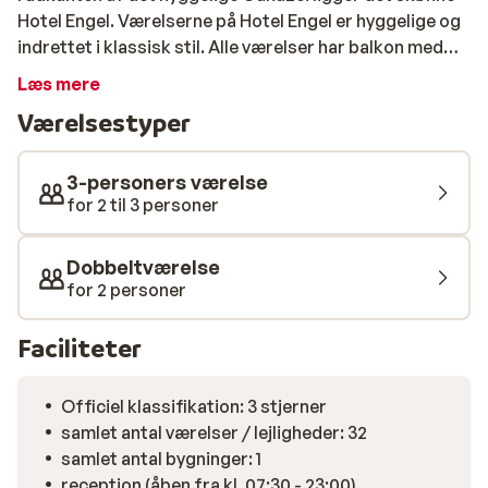
Hotel Engel. Værelserne på Hotel Engel er hyggelige og
indrettet i klassisk stil. Alle værelser har balkon med
udsigt over de smukke Dolomitter. Canazei's gågade
Læs mere
med butikker, restauranter og barer ligger blot 5
Værelsestyper
minutters gang væk. Den gratis skibus kan tages til og
fra gondolen. Opholdet på Hotel Engel er inkl. god
halvpension, og i hotellets hyggelige bar kan en
3-personers værelse
aftendrink nydes. Hotel Engel byder desuden på en fin
for 2 til 3 personer
wellnessafdeling, hvor der kan slappes af efter en lang
dag på pisterne.
Dobbeltværelse
for 2 personer
Faciliteter
Officiel klassifikation: 3 stjerner
samlet antal værelser / lejligheder: 32
samlet antal bygninger: 1
reception (åben fra kl. 07:30 - 23:00)