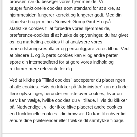
Liftkort
browser, når du besøger vores hjemmeside. Vi
bruger funktionelle cookies som standard for at sikre, at
hjemmesiden fungerer korrekt og fungerer godt. Med din
Undervisning
tilladelse bruger vi hos Sunweb Group GmbH også
statistike cookies til at forbedre vores hjemmeside,
præference-cookies til at huske de oplysninger, du har givet
Skileje
os, og marketing-cookies til at analysere vores
markedsføringsresultater og personliggøre vores tilbud. Ved
at placere 1. og 3. parts cookies kan vi og andre parter
Andre overnatningssteder i Val di
spore din internetadfærd for at gøre vores indhold og
Fassa
reklamer mere relevante for dig.
Ved at klikke på "Tillad cookies" accepterer du placeringen
Hotel Andreas
af alle cookies. Hvis du klikker på 'Administrer' kan du finde
flere oplysninger, herunder en liste over cookies, hvor du
Hotel Garni Aritz
selv kan vælge, hvilke cookies du vil tillade. Hvis du klikker
på 'Nødvendige', vil der ikke blive placeret andre cookies
end funktionelle cookies i din browser. Du kan til enhver tid
Hotel Ciampedie Luxury Alpine Spa
ændre dine præferencer eller trække dit samtykke tilbage.
Hotel Christine