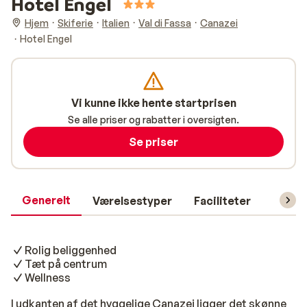
Hotel Engel
Hjem
Skiferie
Italien
Val di Fassa
Canazei
Hotel Engel
Vi kunne ikke hente startprisen
Se alle priser og rabatter i oversigten.
Se priser
Generelt
Værelsestyper
Faciliteter
Prakti
Rolig beliggenhed
Tæt på centrum
Wellness
I udkanten af det hyggelige Canazei ligger det skønne