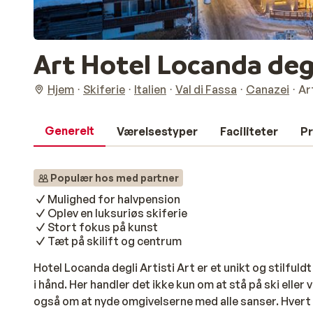
Art Hotel Locanda degl
Hjem
Skiferie
Italien
Val di Fassa
Canazei
Ar
Generelt
Værelsestyper
Faciliteter
Pr
Populær hos med partner
Mulighed for halvpension
Oplev en luksuriøs skiferie
Stort fokus på kunst
Tæt på skilift og centrum
Hotel Locanda degli Artisti Art er et unikt og stilful
i hånd. Her handler det ikke kun om at stå på ski ell
også om at nyde omgivelserne med alle sanser. Hvert 