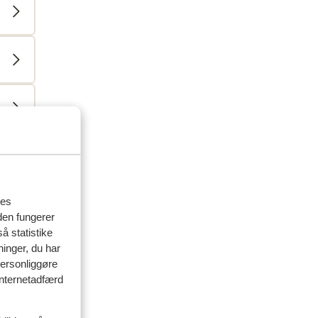
delser
res
den fungerer
å statistike
ninger, du har
personliggøre
 internetadfærd