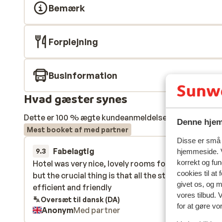
Bemærk
Forplejning
Businformation
Hvad gæster synes
Dette er 100 % ægte kundeanmeldelser, der ærligt af
Denne hjem
Mest booket af med partner
Disse er små t
Fabelagtig
21. jan.
9.3
hjemmeside. V
korrekt og fu
Hotel was very nice, lovely rooms food was excelle
Hotel was very nice, lovely rooms food was excelle
cookies til at
but the crucial thing is that all the staff were both
but the crucial thing is that all the staff were both
givet os, og 
efficient and friendly
efficient and friendly
vores tilbud. 
Oversæt til dansk (DA)
for at gøre vo
Anonym
Med partner