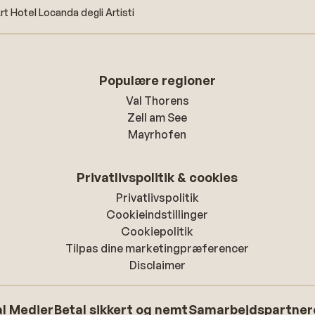
rt Hotel Locanda degli Artisti
Populære regioner
Val Thorens
Zell am See
Mayrhofen
Privatlivspolitik & cookies
Privatlivspolitik
Cookieindstillinger
Cookiepolitik
Tilpas dine marketingpræferencer
Disclaimer
l Medier
Betal sikkert og nemt
Samarbejdspartner