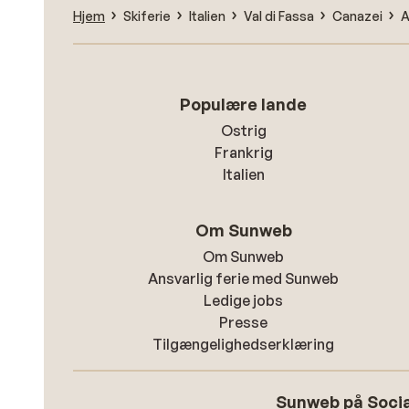
Hjem
Skiferie
Italien
Val di Fassa
Canazei
A
Populære lande
Ostrig
Frankrig
Italien
Om Sunweb
Om Sunweb
Ansvarlig ferie med Sunweb
Ledige jobs
Presse
Tilgængelighedserklæring
Sunweb på Socia