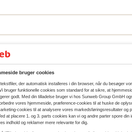
spejler deres oplevelser med vores produkt.
Mere om anmel
meside bruger cookies
ekstfiler, der automatisk installeres i din browser, når du besøger vo
 2024
i bruger funktionelle cookies som standard for at sikre, at hjemmesi
ngerer godt. Med din tilladelse bruger vi hos Sunweb Group GmbH ogs
nt
nt
 forbedre vores hjemmeside, præference-cookies til at huske de oplys
marketing-cookies til at analysere vores markedsføringsresultater og 
Ved at placere 1. og 3. parts cookies kan vi og andre parter spore din
res indhold og reklamer mere relevante for dig.