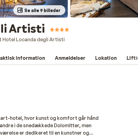
Se alle 9 billeder
i Artisti
t Hotel Locanda degli Artisti
aktisk information
Anmeldelser
Lokation
Lift
dt art-hotel, hvor kunst og komfort går hånd
er vandre i de snedækkede Dolomitter, men
værelse er dedikeret til en kunstner og