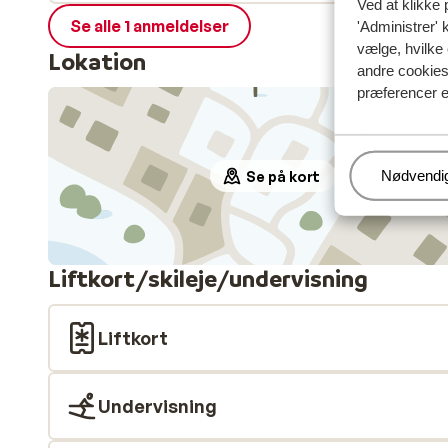
Ved at klikke 
Se alle 1 anmeldelser
'Administrer' 
vælge, hvilke 
Lokation
andre cookies 
præferencer e
Administr
Nødvendi
Se på kort
Liftkort/skileje/undervisning
Liftkort
Undervisning