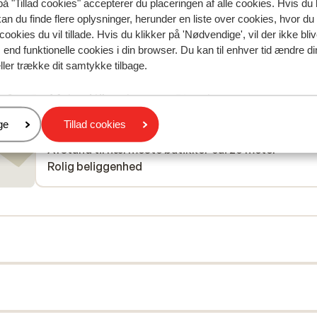
på "Tillad cookies" accepterer du placeringen af alle cookies. Hvis du 
kan du finde flere oplysninger, herunder en liste over cookies, hvor du
cookies du vil tillade. Hvis du klikker på 'Nødvendige', vil der ikke bli
end funktionelle cookies i din browser. Du kan til enhver tid ændre d
ller trække dit samtykke tilbage.
I området
Afstand til centrum: ca. 50 meter
Afstand til skipiste ca. 300 meter
er
ge
Tillad cookies
Afstand til skilift ca. 300 meter
Afstand til nærmeste butikker ca. 20 meter
Rolig beliggenhed