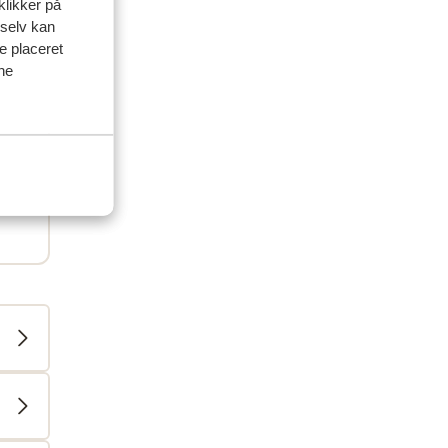
klikker på
 selv kan
ve placeret
ine