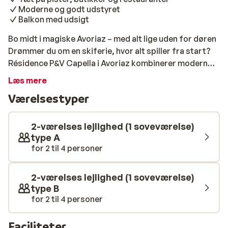
Moderne og godt udstyret
Balkon med udsigt
Bo midt i magiske Avoriaz – med alt lige uden for døren
Drømmer du om en skiferie, hvor alt spiller fra start?
Résidence P&V Capella i Avoriaz kombinerer moderne
komfort med den perfekte beliggenhed – midt i den
Læs mere
livlige stemning og tæt på pisten. Her bor du i en
Værelsestyper
rummelig lejlighed med eget køkken, så du kan lave
mad, præcis når det passer dig. Forestil dig at starte
dagen med en kop kaffe på altanen, mens du nyder
2-værelses lejlighed (1 soveværelse)
udsigten over de snedækkede bjerge. Og bagefter? Så
type A
for 2 til 4 personer
er det bare at spænde skiene og glide ud i det store
skiområde. Restauranter, butikker og afterski er kun
få skridt væk – så du kan fylde dagene med præcis dét,
2-værelses lejlighed (1 soveværelse)
du har lyst til. Her får du friheden til at gøre skiferien til
type B
din ferie.
for 2 til 4 personer
Faciliteter