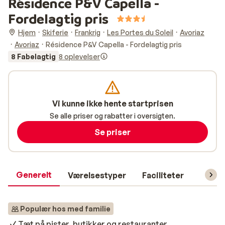
Résidence P&V Capella -
Fordelagtig pris
Hjem
Skiferie
Frankrig
Les Portes du Soleil
Avoriaz
Avoriaz
Résidence P&V Capella - Fordelagtig pris
8 Fabelagtig
8 oplevelser
Vi kunne ikke hente startprisen
Se alle priser og rabatter i oversigten.
Se priser
Generelt
Værelsestyper
Faciliteter
Prakti
Populær hos med familie
Tæt på pister, butikker og restauranter