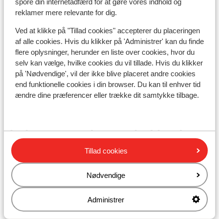
spore din internetadfærd for at gøre vores indhold og
Liftkort/skileje/undervisning
reklamer mere relevante for dig.
Ved at klikke på "Tillad cookies" accepterer du placeringen
Liftkort
af alle cookies. Hvis du klikker på 'Administrer' kan du finde
flere oplysninger, herunder en liste over cookies, hvor du
selv kan vælge, hvilke cookies du vil tillade. Hvis du klikker
Undervisning
på 'Nødvendige', vil der ikke blive placeret andre cookies
end funktionelle cookies i din browser. Du kan til enhver tid
ændre dine præferencer eller trække dit samtykke tilbage.
Skileje
Andre overnatningssteder i Avoriaz
Tillad cookies
SOWELL COLLECTION Hôtel des Dromonts &
Spa
Nødvendige
Résidence PV Premium Amara
Administrer