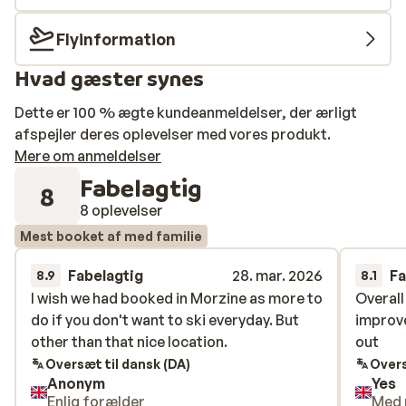
Flyinformation
Hvad gæster synes
Dette er 100 % ægte kundeanmeldelser, der ærligt
afspejler deres oplevelser med vores produkt.
Mere om anmeldelser
Fabelagtig
8
8 oplevelser
Mest booket af med familie
Fabelagtig
28. mar. 2026
Fa
8.9
8.1
I wish we had booked in Morzine as more to
I wish we had booked in Morzine as more to
Overall
Overall
do if you don't want to ski everyday. But
do if you don't want to ski everyday. But
improve
improve
other than that nice location.
other than that nice location.
out
out
Oversæt til dansk (DA)
Overs
Anonym
Yes
Enlig forælder
Med 