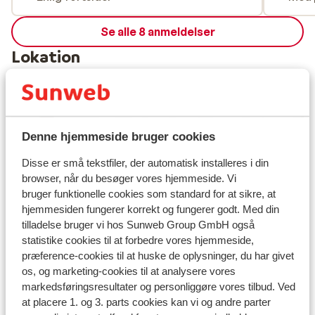
Se alle 8 anmeldelser
Lokation
Denne hjemmeside bruger cookies
Se på kort
Disse er små tekstfiler, der automatisk installeres i din
browser, når du besøger vores hjemmeside. Vi
bruger funktionelle cookies som standard for at sikre, at
hjemmesiden fungerer korrekt og fungerer godt. Med din
I området
tilladelse bruger vi hos Sunweb Group GmbH også
Afstand til centrum: avoriaz 1800 center: ca. 300
statistike cookies til at forbedre vores hjemmeside,
meter
præference-cookies til at huske de oplysninger, du har givet
Afstand til skipiste ca. 100 meter
os, og marketing-cookies til at analysere vores
markedsføringsresultater og personliggøre vores tilbud. Ved
Afstand til nærmeste butikker ca. 50 meter
at placere 1. og 3. parts cookies kan vi og andre parter
Nærmeste restaurant ca. 50 meter