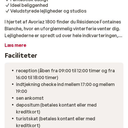
Ideel beliggenhed
Veludstyrede lejligheder og studios
I hjertet af Avoriaz 1800 finder du Résidence Fontaines
Blanche, hvor en uforglemmelig vinterferie venter dig.
Lejlighederne er spredt ud over hele indkvarteringen,
men alle har sydvendte balkoner med en fantastisk
Læs mere
udsigt over dalen og de snedækkede bjergtoppe.
Faciliteter
reception (åben fra 09:00 til 12:00 timer og fra
16:00 til 18:00 timer)
indtjekning checke ind mellem 17:00 og mellem
19:00
sen ankomst
depositum (betales kontant eller med
kreditkort)
turistskat (betales kontant eller med
kreditkort)