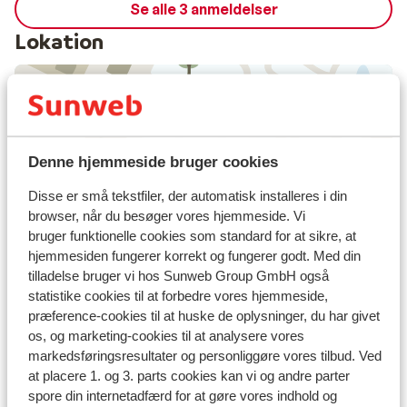
Se alle 3 anmeldelser
krijgen
Lokation
Se på kort
Denne hjemmeside bruger cookies
Disse er små tekstfiler, der automatisk installeres i din
browser, når du besøger vores hjemmeside. Vi
bruger funktionelle cookies som standard for at sikre, at
I området
hjemmesiden fungerer korrekt og fungerer godt. Med din
I centrum
tilladelse bruger vi hos Sunweb Group GmbH også
statistike cookies til at forbedre vores hjemmeside,
Indkvartering med forskellig indretning/ejer
præference-cookies til at huske de oplysninger, du har givet
Afstand til skipiste ca. 0 meter
os, og marketing-cookies til at analysere vores
Afstand til nærmeste butikker ca. 0 meter
markedsføringsresultater og personliggøre vores tilbud. Ved
Liftkort/skileje/undervisning
at placere 1. og 3. parts cookies kan vi og andre parter
spore din internetadfærd for at gøre vores indhold og