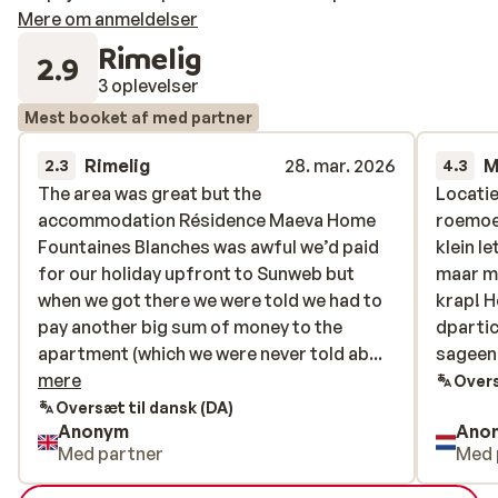
Mere om anmeldelser
Rimelig
2.9
3 oplevelser
Mest booket af med partner
Rimelig
28. mar. 2026
M
2.3
4.3
The area was great but the
The area was great but the
Locatie
Locatie
accommodation Résidence Maeva Home
accommodation Résidence Maeva Home
roemoer
roemoer
Fountaines Blanches was awful we’d paid
Fountaines Blanches was awful we’d paid
klein l
klein l
for our holiday upfront to Sunweb but
for our holiday upfront to Sunweb but
maar me
maar me
when we got there we were told we had to
when we got there we were told we had to
krap! H
krap! H
pay another big sum of money to the
pay another big sum of money to the
dpartic
dpartic
apartment (which we were never told
apartment (which we were never told ab...
sageen
sageen 
about)!!!! They when we contacted Sunweb
mere
niks w
Overs
there were so unhelpful actually
konden
Oversæt til dansk (DA)
Anonym
Ano
completely useless.! I do not recommend
krijgen
Med partner
Med 
using them.
lief te
ook ge