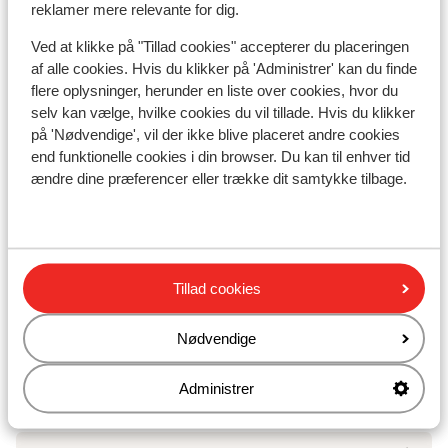
reklamer mere relevante for dig.
Liftkort
Ved at klikke på "Tillad cookies" accepterer du placeringen
af alle cookies. Hvis du klikker på 'Administrer' kan du finde
Undervisning
flere oplysninger, herunder en liste over cookies, hvor du
selv kan vælge, hvilke cookies du vil tillade. Hvis du klikker
på 'Nødvendige', vil der ikke blive placeret andre cookies
Skileje
end funktionelle cookies i din browser. Du kan til enhver tid
ændre dine præferencer eller trække dit samtykke tilbage.
Andre overnatningssteder i Avoriaz
SOWELL COLLECTION Hôtel des Dromonts &
Spa
Tillad cookies
Nødvendige
Résidence PV Premium Amara
Administrer
Résidence P&V Premium L'Amara - Særpris