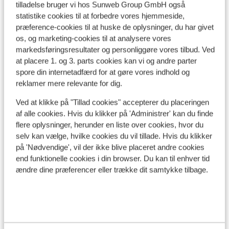
tilladelse bruger vi hos Sunweb Group GmbH også
statistike cookies til at forbedre vores hjemmeside,
præference-cookies til at huske de oplysninger, du har givet
os, og marketing-cookies til at analysere vores
Se på kort
markedsføringsresultater og personliggøre vores tilbud. Ved
at placere 1. og 3. parts cookies kan vi og andre parter
spore din internetadfærd for at gøre vores indhold og
reklamer mere relevante for dig.
I området
Ved at klikke på "Tillad cookies" accepterer du placeringen
I centrum
af alle cookies. Hvis du klikker på 'Administrer' kan du finde
Afstand til lufthavn ca. 96 kilometer
flere oplysninger, herunder en liste over cookies, hvor du
selv kan vælge, hvilke cookies du vil tillade. Hvis du klikker
Afstand til togstation ca. 45 kilometer
på 'Nødvendige', vil der ikke blive placeret andre cookies
Afstand til skilift ca. 250 meter
end funktionelle cookies i din browser. Du kan til enhver tid
Liftkort/skileje/undervisning
ændre dine præferencer eller trække dit samtykke tilbage.
Liftkort