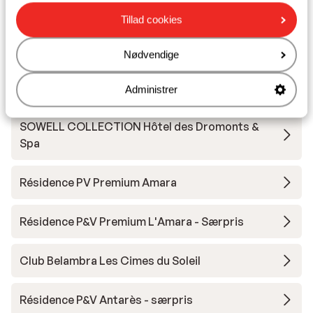
Undervisning
Tillad cookies
Skileje
Nødvendige
Andre overnatningssteder i Avoriaz
Administrer
SOWELL COLLECTION Hôtel des Dromonts &
Spa
Résidence PV Premium Amara
Résidence P&V Premium L'Amara - Særpris
Club Belambra Les Cimes du Soleil
Résidence P&V Antarès - særpris