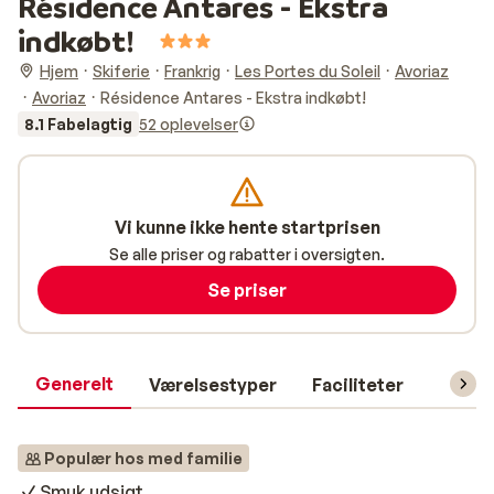
Résidence Antares - Ekstra
indkøbt!
Hjem
Skiferie
Frankrig
Les Portes du Soleil
Avoriaz
Avoriaz
Résidence Antares - Ekstra indkøbt!
8.1 Fabelagtig
52 oplevelser
Vi kunne ikke hente startprisen
Se alle priser og rabatter i oversigten.
Se priser
Generelt
Værelsestyper
Faciliteter
Prakti
Populær hos med familie
Smuk udsigt