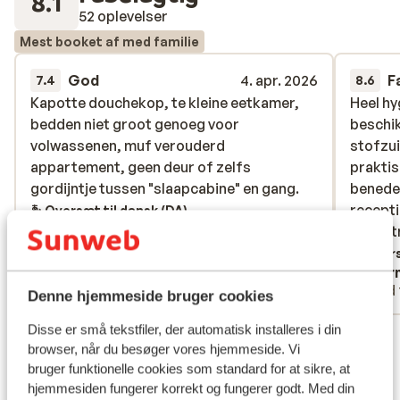
8.1
52 oplevelser
Mest booket af med familie
God
4. apr. 2026
F
7.4
8.6
Kapotte douchekop, te kleine eetkamer,
Kapotte douchekop, te kleine eetkamer,
Heel hy
Heel hy
bedden niet groot genoeg voor
bedden niet groot genoeg voor
beschik
beschik
volwassenen, muf verouderd
volwassenen, muf verouderd
stofzu
stofzu
appartement, geen deur of zelfs
appartement, geen deur of zelfs
praktis
praktis
gordijntje tussen "slaapcabine" en gang.
gordijntje tussen "slaapcabine" en gang.
benede
benede
recepti
recepti
Oversæt til dansk (DA)
en vert
en vert
Overs
Anonym
Wern
Med familie
Med 
Denne hjemmeside bruger cookies
Disse er små tekstfiler, der automatisk installeres i din
Se alle 52 anmeldelser
browser, når du besøger vores hjemmeside. Vi
Lokation
bruger funktionelle cookies som standard for at sikre, at
hjemmesiden fungerer korrekt og fungerer godt. Med din