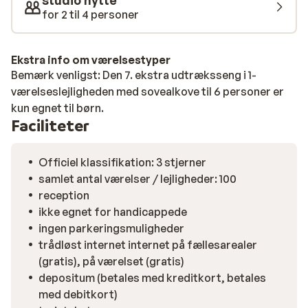
studio hytte
indendørs badeland er det højest beliggende
for 2 til 4 personer
svømmeanlæg, miljøvenligt og hele 2.400 m² stort.
Udover vandoplevelser kan du også slappe af i
wellnessområdet. Efter en afslappende dag kan du
Ekstra info om værelsestyper
tage ind til centrum om aftenen og nyde en drink, mens
Bemærk venligst: Den 7. ekstra udtræksseng i 1-
dagens eventyr genopleves.
værelseslejligheden med sovealkove til 6 personer er
kun egnet til børn.
Faciliteter
Officiel klassifikation: 3 stjerner
samlet antal værelser / lejligheder: 100
reception
ikke egnet for handicappede
ingen parkeringsmuligheder
trådløst internet internet på fællesarealer
(gratis), på værelset (gratis)
depositum (betales med kreditkort, betales
med debitkort)