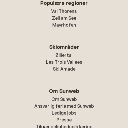
Populære regioner
Val Thorens
Zell am See
Mayrhofen
Skiområder
Zillertal
Les Trois Vallees
Ski Amade
Om Sunweb
Om Sunweb
Ansvarlig ferie med Sunweb
Ledige jobs
Presse
Tilgængelighedserklæring