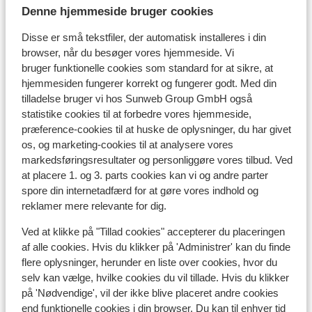
Afstand til centrum: ca. 200 meter
Denne hjemmeside bruger cookies
Lige ved skipisten
Afstand til skilift ca. 100 meter
Disse er små tekstfiler, der automatisk installeres i din
browser, når du besøger vores hjemmeside. Vi
Liftkort/skileje/undervisning
bruger funktionelle cookies som standard for at sikre, at
hjemmesiden fungerer korrekt og fungerer godt. Med din
tilladelse bruger vi hos Sunweb Group GmbH også
Liftkort
statistike cookies til at forbedre vores hjemmeside,
præference-cookies til at huske de oplysninger, du har givet
Undervisning
os, og marketing-cookies til at analysere vores
markedsføringsresultater og personliggøre vores tilbud. Ved
at placere 1. og 3. parts cookies kan vi og andre parter
Skileje
spore din internetadfærd for at gøre vores indhold og
reklamer mere relevante for dig.
Andre overnatningssteder i Avoriaz
Ved at klikke på "Tillad cookies" accepterer du placeringen
af alle cookies. Hvis du klikker på 'Administrer' kan du finde
flere oplysninger, herunder en liste over cookies, hvor du
SOWELL COLLECTION Hôtel des Dromonts &
selv kan vælge, hvilke cookies du vil tillade. Hvis du klikker
Spa
på 'Nødvendige', vil der ikke blive placeret andre cookies
end funktionelle cookies i din browser. Du kan til enhver tid