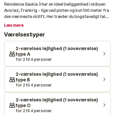
Résidence Saskia 3 har en ideel beliggenhed i skibyen
Avoriaz, Frankrig – lige ved pisten og kun 100 meter fra
den nærmeste skilift. Her træder du bogstaveligt talt
ud af lejligheden og direkte ud i sneen – ski-in/ski-out,
Læs mere
som det bør være. Centrum af Avoriaz ligger ca. 200
Værelsestyper
meter væk, så butikker, restauranter og afterski er
altid tæt på. Lejlighederne er velegnede til 2–4
personer og føles både komfortable og hyggelige. Den
2-værelses lejlighed (1 soveværelse)
varme træfinish, farverige detaljer og praktiske
type A
for 2 til 4 personer
indretning skaber en hjemlig stemning. Fra stuen eller
altanen har du udsigt til sneklædte bjergtoppe eller
byens charmerende centrum – et stemningsfuldt
2-værelses lejlighed (1 soveværelse)
bagtæppe til både morgenkaffe og aftenhygge.
type B
Køkkenet er kompakt, men veludstyret med alt det
for 2 til 4 personer
nødvendige: kogeplader, kaffemaskine og mikroovn –
perfekt til at tilberede en enkel middag efter en dag på
2-værelses lejlighed (1 soveværelse)
ski.
type C
for 2 til 4 personer