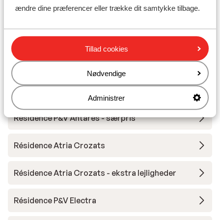
Résidence PV Premium Amara
ændre dine præferencer eller trække dit samtykke tilbage.
Résidence P&V Premium L'Amara - Særpris
Tillad cookies
Club Belambra Les Cimes du Soleil
Nødvendige
Résidence Antares - Ekstra indkøbt!
Administrer
Résidence P&V Antarès - særpris
Résidence Atria Crozats
Résidence Atria Crozats - ekstra lejligheder
Résidence P&V Electra