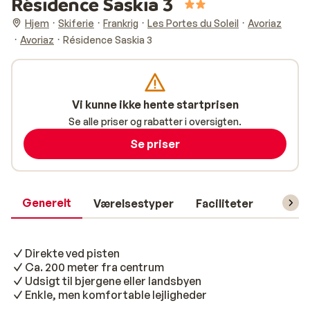
Résidence Saskia 3
Hjem
Skiferie
Frankrig
Les Portes du Soleil
Avoriaz
Avoriaz
Résidence Saskia 3
Vi kunne ikke hente startprisen
Se alle priser og rabatter i oversigten.
Se priser
Generelt
Værelsestyper
Faciliteter
Prakti
Direkte ved pisten
Ca. 200 meter fra centrum
Udsigt til bjergene eller landsbyen
Enkle, men komfortable lejligheder