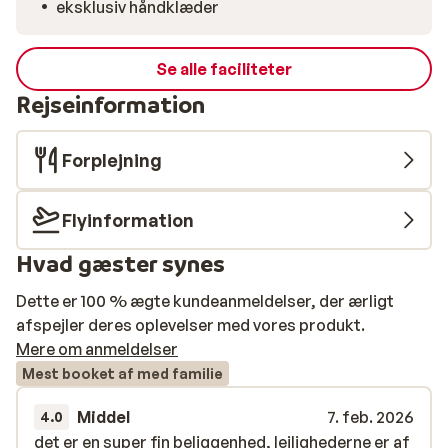
eksklusiv håndklæder
Se alle faciliteter
Rejseinformation
Forplejning
Flyinformation
Hvad gæster synes
Dette er 100 % ægte kundeanmeldelser, der ærligt
afspejler deres oplevelser med vores produkt.
Mere om anmeldelser
Mest booket af med familie
Middel
7. feb. 2026
4.0
det er en super fin beliggenhed, lejlighederne er af
det er en super fin beliggenhed, lejlighederne er af