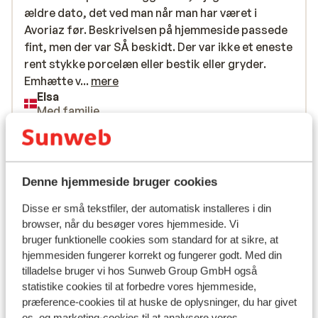
ældre dato, det ved man når man har været i
ældre dato, det ved man når man har været i
Avoriaz før. Beskrivelsen på hjemmeside passede
Avoriaz før. Beskrivelsen på hjemmeside passede
fint, men der var SÅ beskidt. Der var ikke et eneste
fint, men der var SÅ beskidt. Der var ikke et eneste
rent stykke porcelæn eller bestik eller gryder.
rent stykke porcelæn eller bestik eller gryder.
Emhætte var møgfedtet, køleskab lugtede ved
Emhætte v...
mere
Elsa
brug. Det er SÅ ærgerligt at komme til og så
Med familie
ovenikøbet står der man selv skal gøre køkkenet
rent. Jeg vil opfordre jer til at tage kontakt til
Se alle 1 anmeldelser
lokalt bureau og måske endda lige få jeres guider
ud engang imellem og tjekke om alt er ok i
Lokation
Denne hjemmeside bruger cookies
boligerne. Det er ok at lejlighederne er gamle men
de må godt være rene og ikke fyldt med støv, skidt
Disse er små tekstfiler, der automatisk installeres i din
og ulækkert porcelæn
browser, når du besøger vores hjemmeside. Vi
bruger funktionelle cookies som standard for at sikre, at
Se på kort
hjemmesiden fungerer korrekt og fungerer godt. Med din
tilladelse bruger vi hos Sunweb Group GmbH også
statistike cookies til at forbedre vores hjemmeside,
præference-cookies til at huske de oplysninger, du har givet
os, og marketing-cookies til at analysere vores