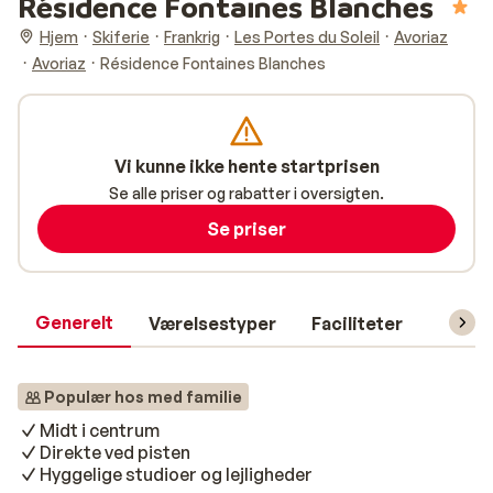
Résidence Fontaines Blanches
Hjem
Skiferie
Frankrig
Les Portes du Soleil
Avoriaz
Avoriaz
Résidence Fontaines Blanches
Vi kunne ikke hente startprisen
Se alle priser og rabatter i oversigten.
Se priser
Generelt
Værelsestyper
Faciliteter
Prakti
Populær hos med familie
Midt i centrum
Direkte ved pisten
Hyggelige studioer og lejligheder