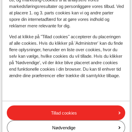
markedsføringsresultater og personliggøre vores tilbud. Ved
I området
at placere 1. og 3. parts cookies kan vi og andre parter
I centrum
spore din internetadfærd for at gøre vores indhold og
Indkvartering med forskellig indretning/ejer
reklamer mere relevante for dig.
Afstand til skipiste ca. 0 meter
Afstand til nærmeste butikker ca. 0 meter
Ved at klikke på "Tillad cookies" accepterer du placeringen
af alle cookies. Hvis du klikker på 'Administrer' kan du finde
Liftkort/skileje/undervisning
flere oplysninger, herunder en liste over cookies, hvor du
selv kan vælge, hvilke cookies du vil tillade. Hvis du klikker
på 'Nødvendige', vil der ikke blive placeret andre cookies
Liftkort
end funktionelle cookies i din browser. Du kan til enhver tid
ændre dine præferencer eller trække dit samtykke tilbage.
Undervisning
Skileje
Tillad cookies
Andre overnatningssteder i Avoriaz
Nødvendige