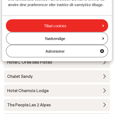
ændre dine præferencer eller trække dit samtykke tilbage.
Résidence Neige et Soleil
Résidence l'Alpeggio
Tillad cookies
Chalet Grizzly
Nødvendige
Base Camp Lodge Les Deux Alpes
Administrer
Hotel L'Orée des Pistes
Chalet Sandy
Hotel Chamois Lodge
The People Les 2 Alpes