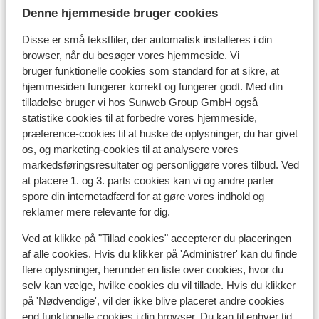
Afstand til skipiste ca. 100 meter
Denne hjemmeside bruger cookies
Afstand til skilift ca. 100 meter
Afstand til nærmeste butikker ca. 300 meter
Disse er små tekstfiler, der automatisk installeres i din
browser, når du besøger vores hjemmeside. Vi
Liftkort/skileje/undervisning
bruger funktionelle cookies som standard for at sikre, at
hjemmesiden fungerer korrekt og fungerer godt. Med din
tilladelse bruger vi hos Sunweb Group GmbH også
Liftkort
statistike cookies til at forbedre vores hjemmeside,
præference-cookies til at huske de oplysninger, du har givet
Undervisning
os, og marketing-cookies til at analysere vores
markedsføringsresultater og personliggøre vores tilbud. Ved
at placere 1. og 3. parts cookies kan vi og andre parter
Skileje
spore din internetadfærd for at gøre vores indhold og
reklamer mere relevante for dig.
Andre overnatningssteder i Les Deux
Ved at klikke på "Tillad cookies" accepterer du placeringen
af alle cookies. Hvis du klikker på 'Administrer' kan du finde
Alpes
flere oplysninger, herunder en liste over cookies, hvor du
selv kan vælge, hvilke cookies du vil tillade. Hvis du klikker
Hotel Serre Palas
på 'Nødvendige', vil der ikke blive placeret andre cookies
end funktionelle cookies i din browser. Du kan til enhver tid