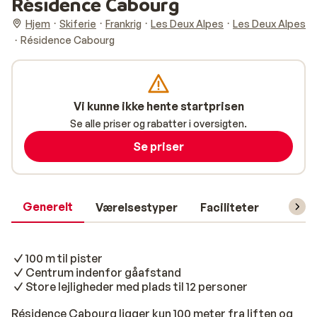
Résidence Cabourg
Hjem
Skiferie
Frankrig
Les Deux Alpes
Les Deux Alpes
Résidence Cabourg
Vi kunne ikke hente startprisen
Se alle priser og rabatter i oversigten.
Se priser
Generelt
Værelsestyper
Faciliteter
Prakti
100 m til pister
Centrum indenfor gåafstand
Store lejligheder med plads til 12 personer
Résidence Cabourg ligger kun 100 meter fra liften og