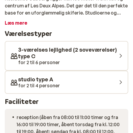
centrum af Les Deux Alpes. Det gør det til den perfekte
base for en uforglemmelig skiferie. Studioerne og
lejlighederne er rummelige og komfortable og udstyret
Læs mere
med alt, hvad du behøver for at få et behageligt
Værelsestyper
ophold. Efter en dag på pisterne kan du slappe af i det
livlige centrum af Les Deux Alpes på en af de mange
restauranter, barer eller diskoteker.
3-værelses lejlighed (2 soveværelser)
type C
for 2 til 6 personer
studio type A
for 2 til 4 personer
Faciliteter
reception (åben fra 08:00 til 11:00 timer og fra
16:00 til 19:00 timer, åbent torsdag fra kl. 12:00
til 19:00, åbent: søndag fra kl. 08:00 til 12:00,