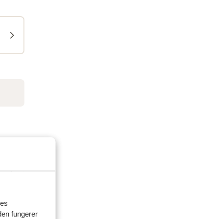
res
den fungerer