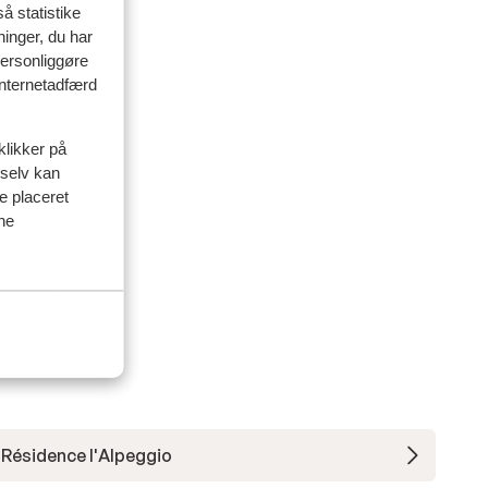
å statistike
ninger, du har
personliggøre
 internetadfærd
klikker på
 selv kan
ve placeret
ine
Résidence l'Alpeggio