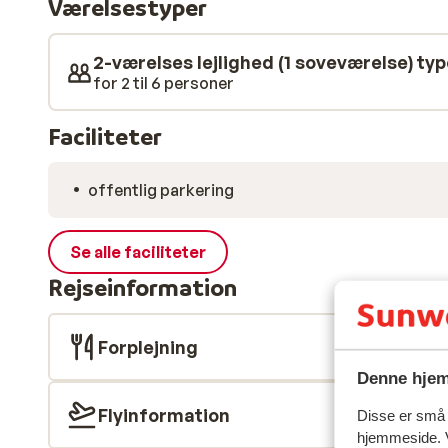
Værelsestyper
eller kast dig ud i den legendariske après-ski. Her få
lige udenfor døren og alt det sociale liv kun få skridt 
2-værelses lejlighed (1 soveværelse) typ
for 2 til 6 personer
Faciliteter
offentlig parkering
Se alle faciliteter
Rejseinformation
Forplejning
Denne hjem
Flyinformation
Disse er små t
hjemmeside. V