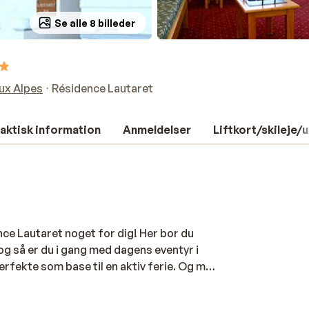
Se alle 8 billeder
ux Alpes
Résidence Lautaret
aktisk information
Anmeldelser
Liftkort/skileje/
nce Lautaret noget for dig! Her bor du
 og så er du i gang med dagens eventyr i
erfekte som base til en aktiv ferie. Og med
mt at finde både stemning og oplevelser.
nyd en middag på en hyggelig restaurant –