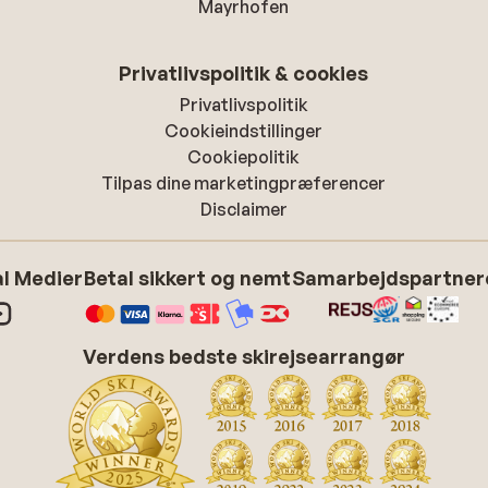
Mayrhofen
Privatlivspolitik & cookies
Privatlivspolitik
Cookieindstillinger
Cookiepolitik
Tilpas dine marketingpræferencer
Disclaimer
l Medier
Betal sikkert og nemt
Samarbejdspartner
Verdens bedste skirejsearrangør