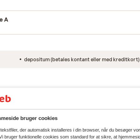
r du det bedste fra begge verdener: skiløb
væk. Klar til en fantastisk vinterferie?
e A
depositum (betales kontant eller med kreditkort)
meside bruger cookies
ekstfiler, der automatisk installeres i din browser, når du besøger vo
i bruger funktionelle cookies som standard for at sikre, at hjemmesi