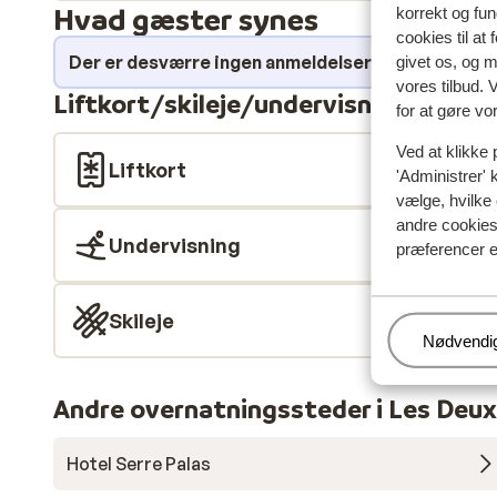
Hvad gæster synes
korrekt og fu
cookies til at
Der er desværre ingen anmeldelser for dette over
givet os, og 
vores tilbud. 
Liftkort/skileje/undervisning
for at gøre vo
Ved at klikke 
Liftkort
'Administrer' 
vælge, hvilke 
andre cookies 
Undervisning
præferencer e
Skileje
Administr
Nødvendi
Andre overnatningssteder i Les Deux
Hotel Serre Palas