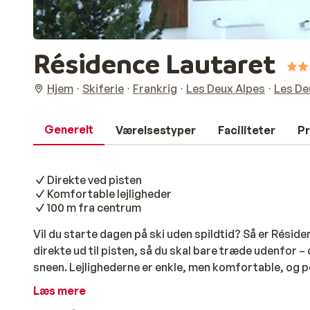
Résidence Lautaret
Hjem
Skiferie
Frankrig
Les Deux Alpes
Les De
Generelt
Værelsestyper
Faciliteter
Pr
Direkte ved pisten
Komfortable lejligheder
100 m fra centrum
Vil du starte dagen på ski uden spildtid? Så er Réside
direkte ud til pisten, så du skal bare træde udenfor –
sneen. Lejlighederne er enkle, men komfortable, og p
kun 100 meter til centrum af Les Deux Alpes er det ne
Læs mere
Gå en tur gennem byen, kig forbi de mange butikker, 