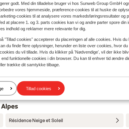
ngerer godt. Med din tilladelse bruger vi hos Sunweb Group GmbH ogs
 forbedre vores hjemmeside, præference-cookies til at huske de oplys
natningssted i øjeblikket.
marketing-cookies til at analysere vores markedsføringsresultater og 
Ved at placere 1. og 3. parts cookies kan vi og andre parter spore din
res indhold og reklamer mere relevante for dig.
på "Tillad cookies" accepterer du placeringen af alle cookies. Hvis du 
kan du finde flere oplysninger, herunder en liste over cookies, hvor du
cookies du vil tillade. Hvis du klikker på 'Nødvendige', vil der ikke bli
end funktionelle cookies i din browser. Du kan til enhver tid ændre d
ller trække dit samtykke tilbage.
er
ge
Tillad cookies
 Alpes
Résidence Neige et Soleil