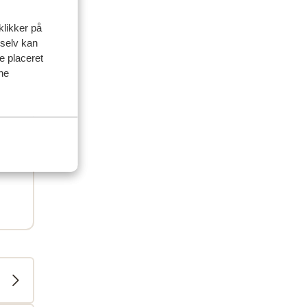
dit
0.
klikker på
 selv kan
ve placeret
ine