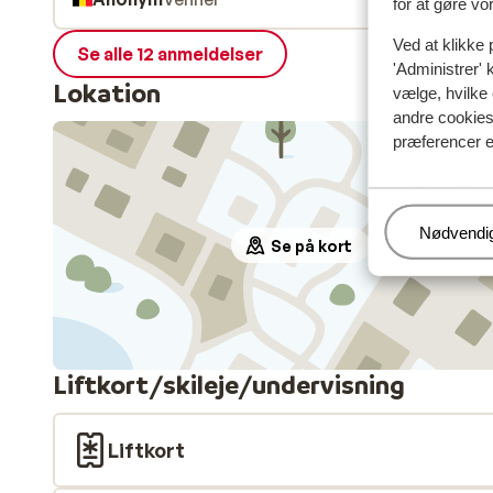
for at gøre vo
Ved at klikke 
Se alle 12 anmeldelser
'Administrer' 
Lokation
vælge, hvilke 
andre cookies 
præferencer e
Administr
Nødvendi
Se på kort
Liftkort/skileje/undervisning
Liftkort