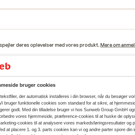
spejler deres oplevelser med vores produkt.
Mere om anmel
Mest booket af 
 2026
God
28. feb.
6.3
De algemene delen van de chalet zijn ruim. Alle
De algemene delen van de chalet zijn ruim. Alle
meside bruger cookies
faciliteiten zijn dubbel aanwezig. De kamers waren 
faciliteiten zijn dubbel aanwezig. De kamers waren 
ekstfiler, der automatisk installeres i din browser, når du besøger vo
allemaal even groot, sommige kamers waren perfe
allemaal even groot, sommige kamers waren perfe
i bruger funktionelle cookies som standard for at sikre, at hjemmesi
andere zeer klein en er waren niet altijd voldoende
andere zeer klein en er waren niet altijd voldoende
ngerer godt. Med din tilladelse bruger vi hos Sunweb Group GmbH ogs
opberg mogelijkheden. De jacuzzi werd tijdens de r
opberg mogelijkheden. De jacuzzi werd tijdens de..
 forbedre vores hjemmeside, præference-cookies til at huske de oplys
niet schoongemaakt, het was bijna onmogelijk om 
mere
marketing-cookies til at analysere vores markedsføringsresultater og 
host te bereiken. Uiteindelijk kregen we de laatste
Oversæt til dansk (DA)
Ved at placere 1. og 3. parts cookies kan vi og andre parter spore din
Bo
Gruppe