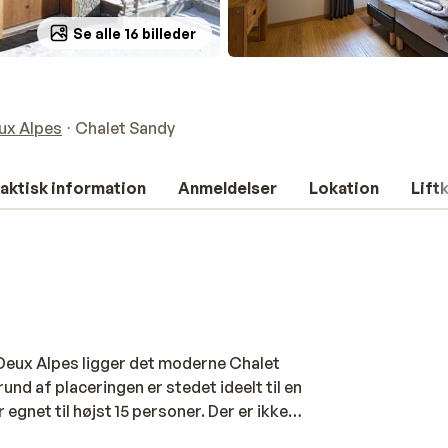
Se alle 16 billeder
ux Alpes
Chalet Sandy
aktisk information
Anmeldelser
Lokation
Lift
 Deux Alpes ligger det moderne Chalet
nd af placeringen er stedet ideelt til en
 egnet til højst 15 personer. Der er ikke
har sit eget badeværelse. Når du kommer