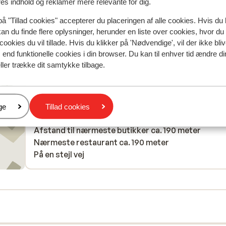
een antwoord dat dit een extra service was en dat 
res indhold og reklamer mere relevante for dig.
niet zat inbegrepen in de eindschoonmaak van €60
på "Tillad cookies" accepterer du placeringen af alle cookies. Hvis du 
kan du finde flere oplysninger, herunder en liste over cookies, hvor du
cookies du vil tillade. Hvis du klikker på 'Nødvendige', vil der ikke bli
end funktionelle cookies i din browser. Du kan til enhver tid ændre d
ller trække dit samtykke tilbage.
I området
I udkanten af centrum
Afstand til skipiste ca. 350 meter
Afstand til busstoppested til skilift ca. 190 meter
er
ge
Tillad cookies
Afstand til skilift ca. 450 meter
Afstand til nærmeste butikker ca. 190 meter
Nærmeste restaurant ca. 190 meter
På en stejl vej