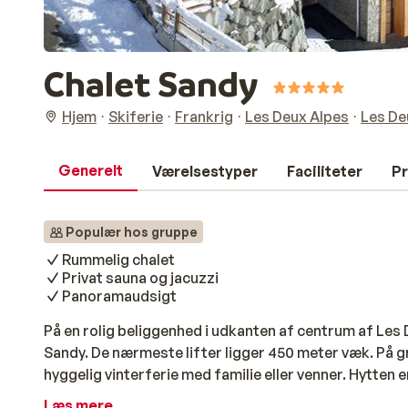
Chalet Sandy
Hjem
Skiferie
Frankrig
Les Deux Alpes
Les De
Generelt
Værelsestyper
Faciliteter
Pr
Populær hos gruppe
Rummelig chalet
Privat sauna og jacuzzi
Panoramaudsigt
På en rolig beliggenhed i udkanten af centrum af Les
Sandy. De nærmeste lifter ligger 450 meter væk. På gru
hyggelig vinterferie med familie eller venner. Hytten er
mindre end syv soveværelser, og hvert soveværelse 
Læs mere