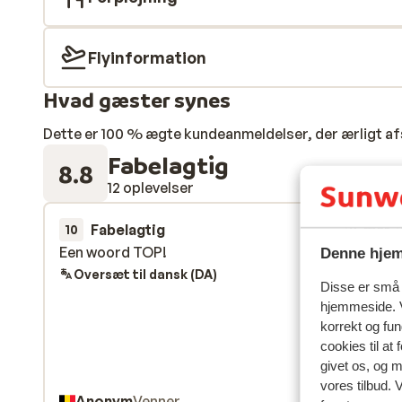
Flyinformation
Hvad gæster synes
Dette er 100 % ægte kundeanmeldelser, der ærligt af
Fabelagtig
8.8
12 oplevelser
Fabelagtig
21. mar.
10
Een woord TOP!
Een woord TOP!
Denne hjem
Oversæt til dansk (DA)
Disse er små t
hjemmeside. V
korrekt og fu
cookies til at
givet os, og 
vores tilbud. 
Anonym
Venner