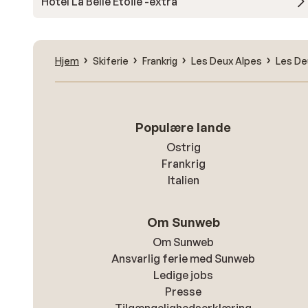
Hotel La Belle Etoile -extra
Hjem
Skiferie
Frankrig
Les Deux Alpes
Les De
Populære lande
Ostrig
Frankrig
Italien
Om Sunweb
Om Sunweb
Ansvarlig ferie med Sunweb
Ledige jobs
Presse