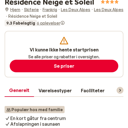
Résidence Neige et Soleil
Hjem
Skiferie
Frankrig
Les Deux Alpes
Les Deux Alpes
Résidence Neige et Soleil
9.3 Fabelagtig
6 oplevelser
Vi kunne ikke hente startprisen
Se alle priser og rabatter i oversigten.
Se priser
Generelt
Værelsestyper
Faciliteter
Prakti
Populær hos med familie
En kort gåtur fra centrum
Afslapningen i saunaen