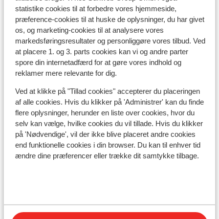
statistike cookies til at forbedre vores hjemmeside,
præference-cookies til at huske de oplysninger, du har givet
Se på kort
os, og marketing-cookies til at analysere vores
markedsføringsresultater og personliggøre vores tilbud. Ved
at placere 1. og 3. parts cookies kan vi og andre parter
spore din internetadfærd for at gøre vores indhold og
reklamer mere relevante for dig.
I området
Afstand til centrum: ca. 100 meter
Ved at klikke på "Tillad cookies" accepterer du placeringen
af alle cookies. Hvis du klikker på 'Administrer' kan du finde
Afstand til skipiste ca. 200 meter
flere oplysninger, herunder en liste over cookies, hvor du
Afstand til skilift ca. 200 meter
selv kan vælge, hvilke cookies du vil tillade. Hvis du klikker
Afstand til nærmeste butikker ca. 100 meter
på 'Nødvendige', vil der ikke blive placeret andre cookies
end funktionelle cookies i din browser. Du kan til enhver tid
Liftkort/skileje/undervisning
ændre dine præferencer eller trække dit samtykke tilbage.
Liftkort
Undervisning