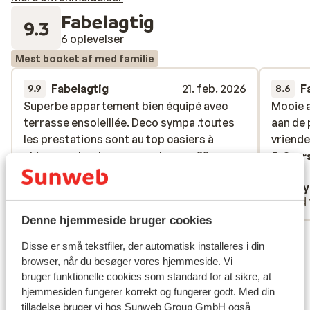
Fabelagtig
9.3
6 oplevelser
Mest booket af med familie
Fabelagtig
21. feb. 2026
F
9.9
8.6
Superbe appartement bien équipé avec
Superbe appartement bien équipé avec
Mooie 
Mooie 
terrasse ensoleillée. Deco sympa .toutes
terrasse ensoleillée. Deco sympa .toutes
aan de 
aan de 
les prestations sont au top casiers à
les prestations sont au top casiers à
vriende
vriende
skis,spa,etc…le personnel super.??
skis,spa,etc…le personnel super.??
Overs
Oversæt til dansk (DA)
christophe flament
Kell
Med familie
Med 
Denne hjemmeside bruger cookies
Se alle 6 anmeldelser
Disse er små tekstfiler, der automatisk installeres i din
Lokation
browser, når du besøger vores hjemmeside. Vi
bruger funktionelle cookies som standard for at sikre, at
hjemmesiden fungerer korrekt og fungerer godt. Med din
tilladelse bruger vi hos Sunweb Group GmbH også