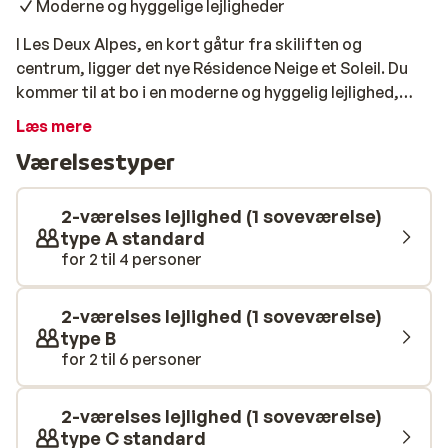
Moderne og hyggelige lejligheder
I Les Deux Alpes, en kort gåtur fra skiliften og
centrum, ligger det nye Résidence Neige et Soleil. Du
kommer til at bo i en moderne og hyggelig lejlighed,
hvor du straks vil føle dig hjemme på grund af den
Læs mere
hyggelige og varme atmosfære. Efter en lang dag på
Værelsestyper
pisterne er det skønt at slappe af i saunaen. Glem
heller ikke at besøge det hyggelige centrum, hvor du
kan sætte dig på en af de mange restauranter og spise
2-værelses lejlighed (1 soveværelse)
en autentisk fransk middag. Det bliver en fornøjelse!
type A standard
for 2 til 4 personer
2-værelses lejlighed (1 soveværelse)
type B
for 2 til 6 personer
2-værelses lejlighed (1 soveværelse)
type C standard