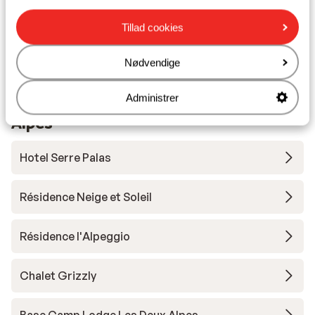
Undervisning
Tillad cookies
Skileje
Nødvendige
Administrer
Andre overnatningssteder i Les Deux
Alpes
Hotel Serre Palas
Résidence Neige et Soleil
Résidence l'Alpeggio
Chalet Grizzly