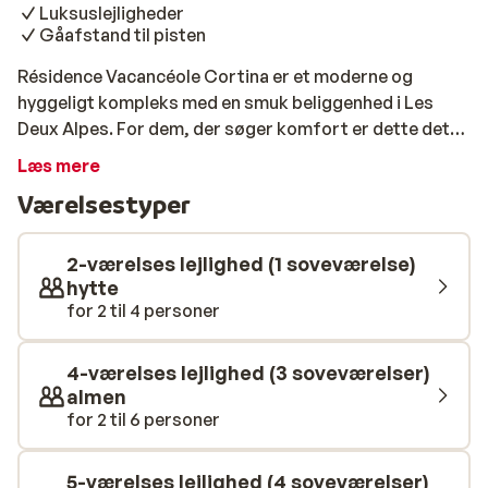
Luksuslejligheder
Gåafstand til pisten
Résidence Vacancéole Cortina er et moderne og
hyggeligt kompleks med en smuk beliggenhed i Les
Deux Alpes. For dem, der søger komfort er dette det
rigtige sted! De luksuriøse værelser har en dejlig
Læs mere
atmosfære, og du ikke kommer til at mangle noget i
Værelsestyper
løbet af din ferie. Det store kompleks er beliggende i
det livlige centrum af Les Deux Alpes og med de
sneklædte pister i gåafstand. Dette er en ideel base til
2-værelses lejlighed (1 soveværelse)
at opleve alt det fantastiske, som Les Deux Alpes har
hytte
for 2 til 4 personer
at byde på. Fra de smukke brede pister til restauranter
og vilde afterskiing-barer, her har du alt inden for
rækkevidde. Dette er et perfekt valg for luksusferie!
4-værelses lejlighed (3 soveværelser)
almen
for 2 til 6 personer
5-værelses lejlighed (4 soveværelser)