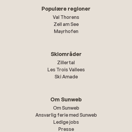
Populære regioner
Val Thorens
Zell am See
Mayrhofen
Skiområder
Zillertal
Les Trois Vallees
Ski Amade
Om Sunweb
Om Sunweb
Ansvarlig ferie med Sunweb
Ledige jobs
Presse