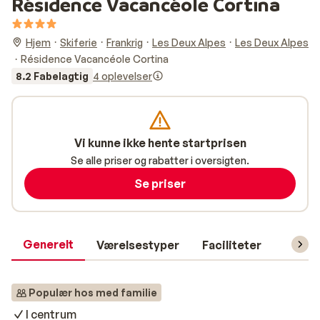
Résidence Vacancéole Cortina
Hjem
Skiferie
Frankrig
Les Deux Alpes
Les Deux Alpes
Résidence Vacancéole Cortina
8.2 Fabelagtig
4 oplevelser
Vi kunne ikke hente startprisen
Se alle priser og rabatter i oversigten.
Se priser
Generelt
Værelsestyper
Faciliteter
Prakti
Populær hos med familie
I centrum