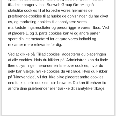
tilladelse bruger vi hos Sunweb Group GmbH også
pas top
Se på kort
statistike cookies til at forbedre vores hjemmeside,
poubell
præference-cookies til at huske de oplysninger, du har givet
le maga
os, og marketing-cookies til at analysere vores
l'entrée
markedsføringsresultater og personliggøre vores tilbud. Ved
destina
at placere 1. og 3. parts cookies kan vi og andre parter
petit p
I området
spore din internetadfærd for at gøre vores indhold og
appart
I centrum
reklamer mere relevante for dig.
prendre
Afstand til centrum: ca. 150 meter
Ved at klikke på "Tillad cookies" accepterer du placeringen
Afstand til skipiste ca. 100 meter
af alle cookies. Hvis du klikker på 'Administrer' kan du finde
Afstand til busstoppested til skilift ca. 200 meter
flere oplysninger, herunder en liste over cookies, hvor du
Afstand til skilift ca. 100 meter
selv kan vælge, hvilke cookies du vil tillade. Hvis du klikker
Afstand til nærmeste butikker ca. 15 meter
på 'Nødvendige', vil der ikke blive placeret andre cookies
Afstand til nærmeste kiosk ca. 150 meter
end funktionelle cookies i din browser. Du kan til enhver tid
ændre dine præferencer eller trække dit samtykke tilbage.
Liftkort/skileje/undervisning
Liftkort