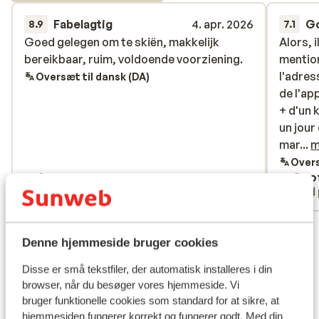
Fabelagtig
4. apr. 2026
G
8.9
7.1
Goed gelegen om te skiën, makkelijk
Goed gelegen om te skiën, makkelijk
Alors, 
Alors, 
bereikbaar, ruim, voldoende voorziening.
bereikbaar, ruim, voldoende voorziening.
mentio
mentio
l'adres
l'adres
Oversæt til dansk (DA)
de l'ap
de l'ap
+ d'un 
+ d'un 
un jour
un jour
marcher
mar...
m
les doc
Overs
Anonym
Geof
le mau
Med familie
Med 
c'était
(appart
Se alle 4 anmeldelser
l'appar
Denne hjemmeside bruger cookies
correc
Lokation
lit et 
Disse er små tekstfiler, der automatisk installeres i din
prix. l
browser, når du besøger vores hjemmeside. Vi
superet
bruger funktionelle cookies som standard for at sikre, at
pente e
hjemmesiden fungerer korrekt og fungerer godt. Med din