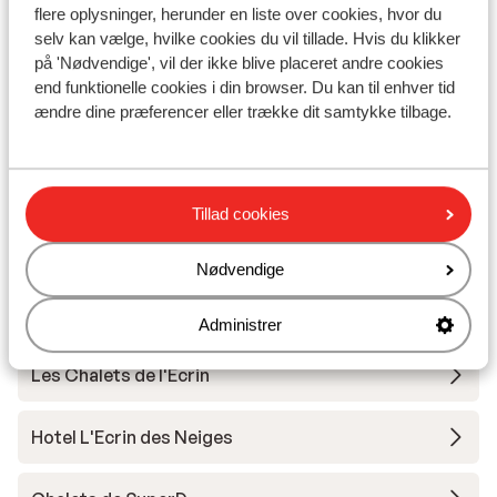
Liftkort/skileje/undervisning
flere oplysninger, herunder en liste over cookies, hvor du
selv kan vælge, hvilke cookies du vil tillade. Hvis du klikker
på 'Nødvendige', vil der ikke blive placeret andre cookies
Liftkort
end funktionelle cookies i din browser. Du kan til enhver tid
ændre dine præferencer eller trække dit samtykke tilbage.
Undervisning
Skileje
Tillad cookies
Nødvendige
Andre overnatningssteder i Le Massif
du Dévoluy
Administrer
Les Chalets de l'Ecrin
Hotel L'Ecrin des Neiges