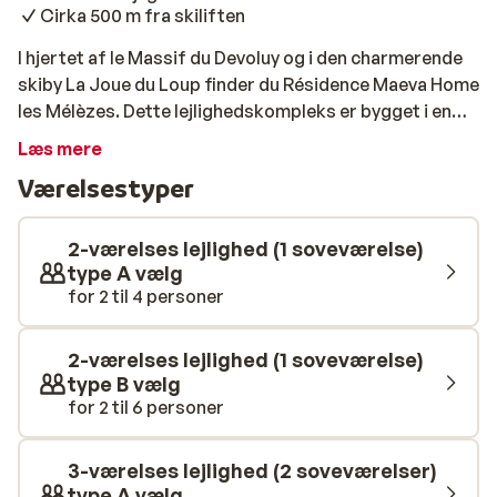
Cirka 500 m fra skiliften
I hjertet af le Massif du Devoluy og i den charmerende
skiby La Joue du Loup finder du Résidence Maeva Home
les Mélèzes. Dette lejlighedskompleks er bygget i en
typisk bjergstil, hvilket gør det dejligt og hyggeligt. Du
Læs mere
kan vælge imellem forskellige studios og lejligheder,
Værelsestyper
som alle er moderne indrettet. Både centrum og
pisterne ligger mellem 500 til 600 m fra
lejlighedskomplekset. Om aftenen kan du tilberede et
2-værelses lejlighed (1 soveværelse)
måltid i din lejlighed eller tage plads på en af de
type A vælg
for 2 til 4 personer
hyggelige restauranter i centrum.
2-værelses lejlighed (1 soveværelse)
type B vælg
for 2 til 6 personer
3-værelses lejlighed (2 soveværelser)
type A vælg