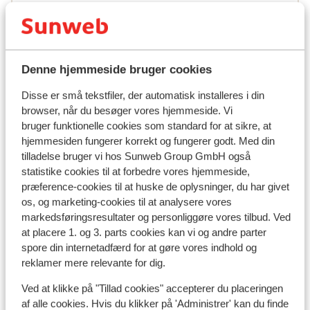
tijden geen gebruik was gemaakt van de mop en of
Oversæt til dansk (DA)
Anonym
waterleiding. Voelt dus als excuus dat er wordt
Solorejsende
gezegd dat appartement bezet was. Nee is een
antwoord als verlenging met dag tegen de
Denne hjemmeside bruger cookies
Se alle 1 anmeldelser
bedrijfsproncipes in is, maar geef dat dan gewoon
aan, of anders bespreek wat wel mogelijk is.
Lokation
Disse er små tekstfiler, der automatisk installeres i din
Tijdelijk ander appartement bijvoorbeeld? Prima
browser, når du besøger vores hjemmeside. Vi
locatie en faciliteiten. Brief voor af klopt adres
bruger funktionelle cookies som standard for at sikre, at
locatie inchecken niet. Telefoonnummer inchecken
hjemmesiden fungerer korrekt og fungerer godt. Med din
tilladelse bruger vi hos Sunweb Group GmbH også
accommodatie werkt niet. Op incheck tijden
statistike cookies til at forbedre vores hjemmeside,
niemand aanwezig. Via reisleider gehoord dat
Se på kort
præference-cookies til at huske de oplysninger, du har givet
volgende dag om 1600 deze wel open zou zijn.
os, og marketing-cookies til at analysere vores
Niemand aanwezig brief met bijzonderheden
markedsføringsresultater og personliggøre vores tilbud. Ved
achtergelaten met email adres, zodat zij mij
at placere 1. og 3. parts cookies kan vi og andre parter
konden contacten om toeristen belasting etc te
spore din internetadfærd for at gøre vores indhold og
betalen. Niks vernomen, bij uitschenken niemand
I området
reklamer mere relevante for dig.
aanwezig.
Afstand til centrum: ca. 600 meter
Ved at klikke på "Tillad cookies" accepterer du placeringen
Afstand til skipiste ca. 500 meter
af alle cookies. Hvis du klikker på 'Administrer' kan du finde