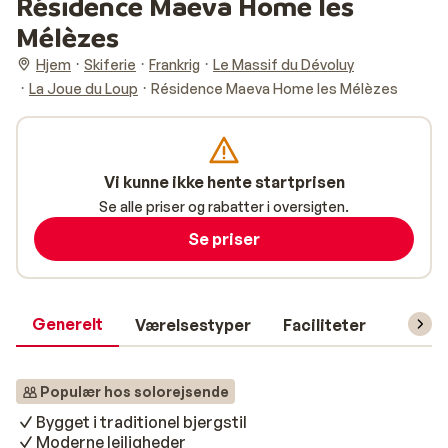
Résidence Maeva Home les
Mélèzes
Hjem
Skiferie
Frankrig
Le Massif du Dévoluy
La Joue du Loup
Résidence Maeva Home les Mélèzes
Vi kunne ikke hente startprisen
Se alle priser og rabatter i oversigten.
Se priser
Generelt
Værelsestyper
Faciliteter
Prakti
Populær hos solorejsende
Bygget i traditionel bjergstil
Moderne lejligheder