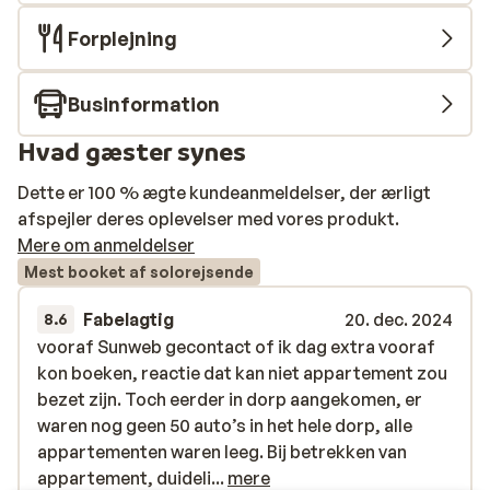
Forplejning
Businformation
Hvad gæster synes
Dette er 100 % ægte kundeanmeldelser, der ærligt
afspejler deres oplevelser med vores produkt.
Mere om anmeldelser
Mest booket af solorejsende
Fabelagtig
20. dec. 2024
8.6
vooraf Sunweb gecontact of ik dag extra vooraf
vooraf Sunweb gecontact of ik dag extra vooraf
kon boeken, reactie dat kan niet appartement zou
kon boeken, reactie dat kan niet appartement zou
bezet zijn. Toch eerder in dorp aangekomen, er
bezet zijn. Toch eerder in dorp aangekomen, er
waren nog geen 50 auto’s in het hele dorp, alle
waren nog geen 50 auto’s in het hele dorp, alle
appartementen waren leeg. Bij betrekken van
appartementen waren leeg. Bij betrekken van
appartement, duidelijk zichtbaar dat er langer
appartement, duideli...
mere