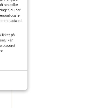
å statistike
ninger, du har
delser
personliggøre
 internetadfærd
amilie
klikker på
 2026
 selv kan
ve placeret
ine