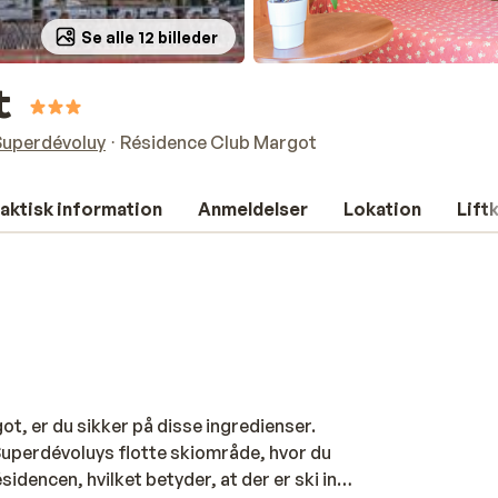
Se alle 12 billeder
t
Superdévoluy
Résidence Club Margot
aktisk information
Anmeldelser
Lokation
Lift
ot, er du sikker på disse ingredienser.
 Superdévoluys flotte skiområde, hvor du
résidencen, hvilket betyder, at der er ski in,