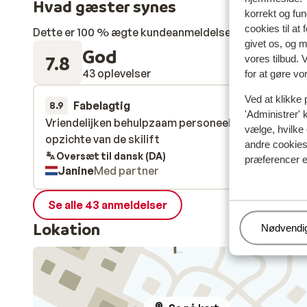
Hvad gæster synes
korrekt og fu
cookies til at
Dette er 100 % ægte kundeanmeldelser, der ærligt af
givet os, og 
God
7.8
vores tilbud. 
43 oplevelser
for at gøre vo
Ved at klikke 
Fabelagtig
28. mar.
8.9
'Administrer' 
Vriendelijken behulpzaam personeel, ideale ligging
Vriendelijken behulpzaam personeel, ideale ligging
vælge, hvilke 
opzichte van de skilift
opzichte van de skilift
andre cookies 
Oversæt til dansk (DA)
præferencer e
Janine
Med partner
Se alle 43 anmeldelser
Lokation
Administr
Nødvendi