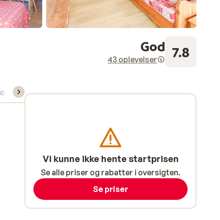
God
7.8
43 oplevelser
kort/skileje/undervisning
Vi kunne ikke hente startprisen
Se alle priser og rabatter i oversigten.
Se priser