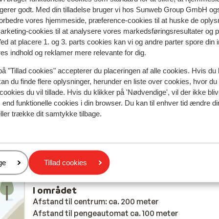
ngerer godt. Med din tilladelse bruger vi hos Sunweb Group GmbH ogs
 forbedre vores hjemmeside, præference-cookies til at huske de oplys
spejler deres oplevelser med vores produkt.
Mere om anmel
marketing-cookies til at analysere vores markedsføringsresultater og 
Ved at placere 1. og 3. parts cookies kan vi og andre parter spore din
res indhold og reklamer mere relevante for dig.
Mest booket af med f
på "Tillad cookies" accepterer du placeringen af alle cookies. Hvis du 
 2026
Fabelagtig
28. mar.
8.6
kan du finde flere oplysninger, herunder en liste over cookies, hvor du
 ten
 ten
War soweit ok
War soweit ok
cookies du vil tillade. Hvis du klikker på 'Nødvendige', vil der ikke bli
Oversæt til dansk (DA)
end funktionelle cookies i din browser. Du kan til enhver tid ændre d
ller trække dit samtykke tilbage.
Anonym
Enlig forælder
er
ge
Tillad cookies
I området
Afstand til centrum: ca. 200 meter
Afstand til pengeautomat ca. 100 meter