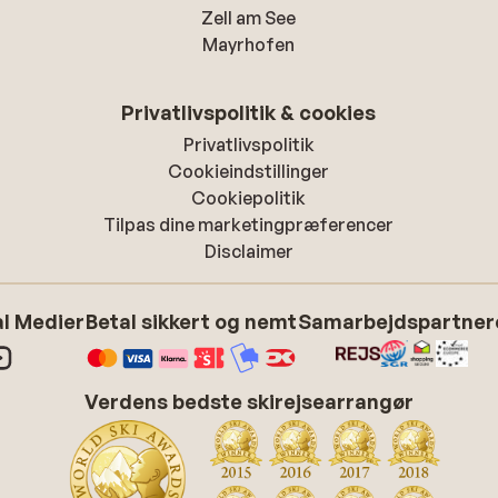
Zell am See
Mayrhofen
Privatlivspolitik & cookies
Privatlivspolitik
Cookieindstillinger
Cookiepolitik
Tilpas dine marketingpræferencer
Disclaimer
l Medier
Betal sikkert og nemt
Samarbejdspartner
Verdens bedste skirejsearrangør