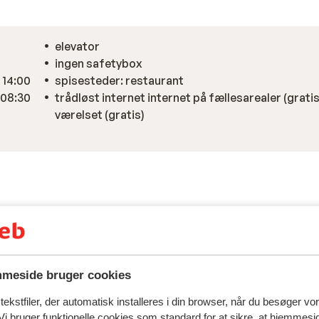
elevator
ingen safetybox
a 14:00
spisesteder: restaurant
 08:30
trådløst internet internet på fællesarealer (gratis
værelset (gratis)
meside bruger cookies
ekstfiler, der automatisk installeres i din browser, når du besøger vo
i bruger funktionelle cookies som standard for at sikre, at hjemmesi