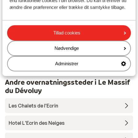
end funktionelle cookies i din browser. Du kan til enhver tid
Liftkort/skileje/undervisning
ændre dine præferencer eller trække dit samtykke tilbage.
Liftkort
Tillad cookies
Undervisning
Nødvendige
Skileje
Administrer
Andre overnatningssteder i Le Massif
du Dévoluy
Les Chalets de l'Ecrin
Hotel L'Ecrin des Neiges