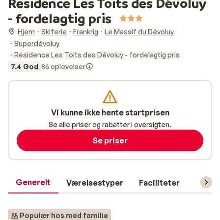
Residence Les Toits des Dévoluy
- fordelagtig pris
Hjem
Skiferie
Frankrig
Le Massif du Dévoluy
Superdévoluy
Residence Les Toits des Dévoluy - fordelagtig pris
7.4 God
86 oplevelser
Vi kunne ikke hente startprisen
Se alle priser og rabatter i oversigten.
Se priser
Generelt
Værelsestyper
Faciliteter
Prakti
Populær hos med familie