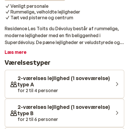
Venligt personale
Rummelige, velholdte lejligheder
Tæt ved pisterne og centrum
Residence Les Toits du Dévoluy består af rummelige,
moderne lejligheder med en fin beliggenhed i
Superdévoluy. De pæne lejligheder er veludstyrede og
udrustet med al mulig komfort. Kun et stenkast fra
Læs mere
komplekset finder du Superdévoluy-områdets flotte
Værelsestyper
pister, hvor både unge og ældre kan opleve rigtig
meget. Om aftenen behøver du heller ikke at kede dig,
da Superdévoluys centrum med de sjove barer og
2-værelses lejlighed (1 soveværelse)
restauranter kun er få minutters gang fra komplekset.
type A
for 2 til 4 personer
2-værelses lejlighed (1 soveværelse)
type B
for 2 til 6 personer