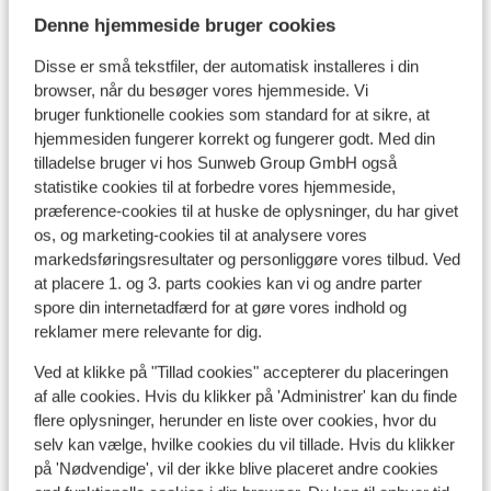
Lokation
Denne hjemmeside bruger cookies
Disse er små tekstfiler, der automatisk installeres i din
browser, når du besøger vores hjemmeside. Vi
bruger funktionelle cookies som standard for at sikre, at
hjemmesiden fungerer korrekt og fungerer godt. Med din
Se på kort
tilladelse bruger vi hos Sunweb Group GmbH også
statistike cookies til at forbedre vores hjemmeside,
præference-cookies til at huske de oplysninger, du har givet
os, og marketing-cookies til at analysere vores
markedsføringsresultater og personliggøre vores tilbud. Ved
I området
at placere 1. og 3. parts cookies kan vi og andre parter
spore din internetadfærd for at gøre vores indhold og
Afstand til centrum: ca. 150 meter
reklamer mere relevante for dig.
Indkvartering med forskellig indretning/ejer
Afstand til skipiste ca. 100 meter
Ved at klikke på "Tillad cookies" accepterer du placeringen
Afstand til skilift ca. 100 meter
af alle cookies. Hvis du klikker på 'Administrer' kan du finde
Afstand til nærmeste butikker ca. 150 meter
flere oplysninger, herunder en liste over cookies, hvor du
Afstand til nærmeste kiosk ca. 300 meter
selv kan vælge, hvilke cookies du vil tillade. Hvis du klikker
Nærmeste restaurant ca. 150 meter
på 'Nødvendige', vil der ikke blive placeret andre cookies