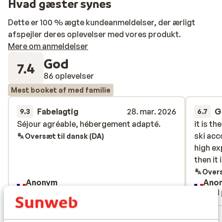
Hvad gæster synes
Dette er 100 % ægte kundeanmeldelser, der ærligt
afspejler deres oplevelser med vores produkt.
Mere om anmeldelser
God
7.4
86 oplevelser
Mest booket af med familie
Fabelagtig
28. mar. 2026
G
9.3
6.7
Séjour agréable, hébergement adapté.
Séjour agréable, hébergement adapté.
it is t
it is t
ski acc
ski acc
Oversæt til dansk (DA)
high ex
high ex
then it
then it
Overs
Anonym
Ano
Med partner
Med 
Se alle 86 anmeldelser