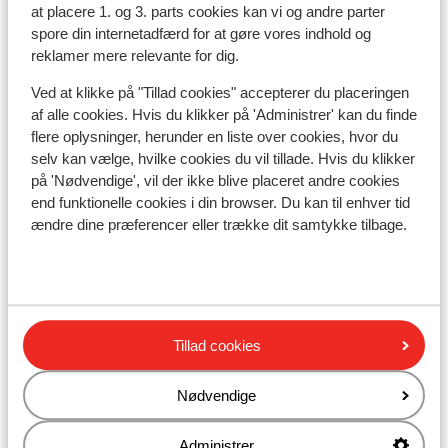
skibus gratis mod forevisning af liftkort)
at placere 1. og 3. parts cookies kan vi og andre parter
Afstand til skilift ca. 400 meter
spore din internetadfærd for at gøre vores indhold og
Rolig beliggenhed
reklamer mere relevante for dig.
Liftkort/skileje/undervisning
Ved at klikke på "Tillad cookies" accepterer du placeringen
af alle cookies. Hvis du klikker på 'Administrer' kan du finde
flere oplysninger, herunder en liste over cookies, hvor du
Liftkort
selv kan vælge, hvilke cookies du vil tillade. Hvis du klikker
på 'Nødvendige', vil der ikke blive placeret andre cookies
end funktionelle cookies i din browser. Du kan til enhver tid
Undervisning
ændre dine præferencer eller trække dit samtykke tilbage.
Skileje
Andre overnatningssteder i SkiWelt
Tillad cookies
Wilder Kaiser-Brixental
Nødvendige
Hotel Hochfilzer
Administrer