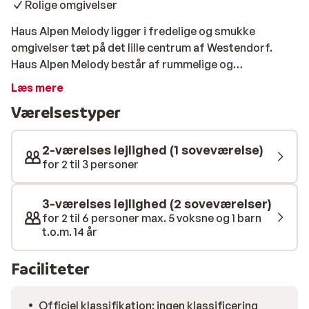
Rolige omgivelser
Haus Alpen Melody ligger i fredelige og smukke
omgivelser tæt på det lille centrum af Westendorf.
Haus Alpen Melody består af rummelige og
komfortabelt indrettede lejligheder. De største af
Læs mere
lejlighederne kan rumme op til 6 personer, mens de
Værelsestyper
mindste har plads til 3. Lejlighederne er således
velegnet til både par og mindre grupper. Lejlighederne
har eget køkken, hvor du kan tilberede feriens måltider.
2-værelses lejlighed (1 soveværelse)
Til lejlighederne hører en skøn solterrasse, hvor du kan
for 2 til 3 personer
nyde solen efter dagens udfoldelser på pisterne. Du
finder pisterne 5 minutters gang fra lejligheder, og
3-værelses lejlighed (2 soveværelser)
foretrækker du at benytte den lokale skibus, så holder
for 2 til 6 personer max. 5 voksne og 1 barn
den blot 100 meter fra Haus Alpen Melody.
t.o.m. 14 år
Faciliteter
Officiel klassifikation: ingen klassificering