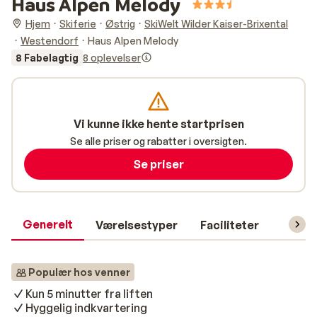
Haus Alpen Melody
Hjem
Skiferie
Østrig
SkiWelt Wilder Kaiser-Brixental
Westendorf
Haus Alpen Melody
8 Fabelagtig
8 oplevelser
Vi kunne ikke hente startprisen
Se alle priser og rabatter i oversigten.
Se priser
Generelt
Værelsestyper
Faciliteter
Prakti
Populær hos venner
Kun 5 minutter fra liften
Hyggelig indkvartering