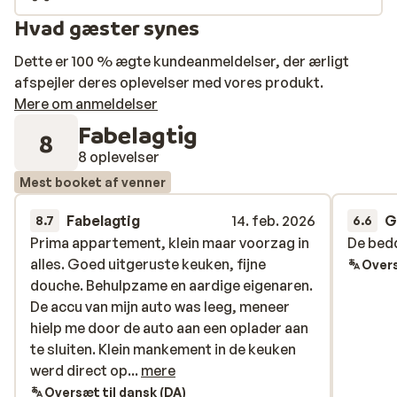
Hvad gæster synes
Dette er 100 % ægte kundeanmeldelser, der ærligt
afspejler deres oplevelser med vores produkt.
Mere om anmeldelser
Fabelagtig
8
8 oplevelser
Mest booket af venner
Fabelagtig
14. feb. 2026
G
8.7
6.6
Prima appartement, klein maar voorzag in
Prima appartement, klein maar voorzag in
De bed
De bed
alles. Goed uitgeruste keuken, fijne
alles. Goed uitgeruste keuken, fijne
Overs
douche. Behulpzame en aardige eigenaren.
douche. Behulpzame en aardige eigenaren.
De accu van mijn auto was leeg, meneer
De accu van mijn auto was leeg, meneer
hielp me door de auto aan een oplader aan
hielp me door de auto aan een oplader aan
te sluiten. Klein mankement in de keuken
te sluiten. Klein mankement in de keuken
werd direct opgelost.
werd direct op...
mere
Oversæt til dansk (DA)