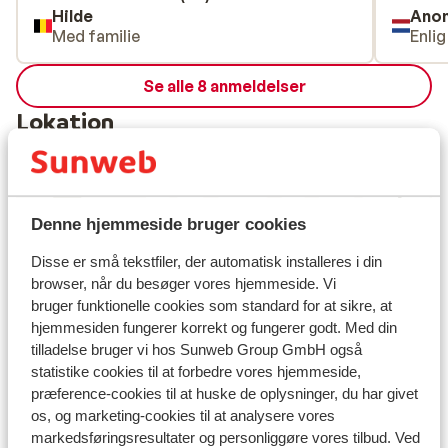
Hilde
Ano
Med familie
Enli
Se alle 8 anmeldelser
Lokation
Denne hjemmeside bruger cookies
Se på kort
Disse er små tekstfiler, der automatisk installeres i din
browser, når du besøger vores hjemmeside. Vi
bruger funktionelle cookies som standard for at sikre, at
hjemmesiden fungerer korrekt og fungerer godt. Med din
tilladelse bruger vi hos Sunweb Group GmbH også
I området
statistike cookies til at forbedre vores hjemmeside,
Afstand til centrum: ca. 600 meter
præference-cookies til at huske de oplysninger, du har givet
Afstand til skipiste ca. 400 meter
os, og marketing-cookies til at analysere vores
Afstand til busstoppested til skilift ca. 100 meter (
markedsføringsresultater og personliggøre vores tilbud. Ved