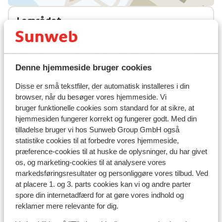
I området
I udkanten af centrum
Afstand til lufthavn innsbruck: ca. 81,7 kilometer:
Münich ca. 155 kilometer, Salzburg ca. 88 kilometer
Afstand til togstation westendorf: ca. 1,5
Denne hjemmeside bruger cookies
kilometer
Disse er små tekstfiler, der automatisk installeres i din
Afstand til busstoppested ca. 210 meter
browser, når du besøger vores hjemmeside. Vi
Afstand til busstoppested til skilift ca. 35 meter
bruger funktionelle cookies som standard for at sikre, at
Afstand til skilift alpenrosenbahn: ca. 500 meter:
hjemmesiden fungerer korrekt og fungerer godt. Med din
schneeberglift: ca. 0,2 kilometer
tilladelse bruger vi hos Sunweb Group GmbH også
Afstand til nærmeste kiosk ca. 220 meter
statistike cookies til at forbedre vores hjemmeside,
Nærmeste restaurant ca. 35 meter
præference-cookies til at huske de oplysninger, du har givet
os, og marketing-cookies til at analysere vores
Liftkort/skileje/undervisning
markedsføringsresultater og personliggøre vores tilbud. Ved
at placere 1. og 3. parts cookies kan vi og andre parter
spore din internetadfærd for at gøre vores indhold og
Liftkort
reklamer mere relevante for dig.