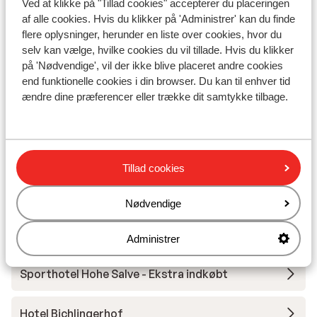
Ved at klikke på "Tillad cookies" accepterer du placeringen
Undervisning
af alle cookies. Hvis du klikker på 'Administrer' kan du finde
flere oplysninger, herunder en liste over cookies, hvor du
selv kan vælge, hvilke cookies du vil tillade. Hvis du klikker
Skileje
på 'Nødvendige', vil der ikke blive placeret andre cookies
end funktionelle cookies i din browser. Du kan til enhver tid
Andre overnatningssteder i SkiWelt
ændre dine præferencer eller trække dit samtykke tilbage.
Wilder Kaiser-Brixental
Hotel Hochfilzer
Tillad cookies
Hotel Eggerwirt
Nødvendige
Tirol Lodge
Administrer
Sporthotel Hohe Salve - Ekstra indkøbt
Hotel Bichlingerhof