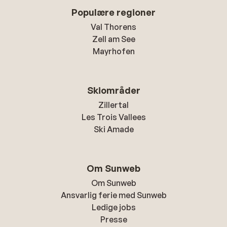
Populære regioner
Val Thorens
Zell am See
Mayrhofen
Skiområder
Zillertal
Les Trois Vallees
Ski Amade
Om Sunweb
Om Sunweb
Ansvarlig ferie med Sunweb
Ledige jobs
Presse