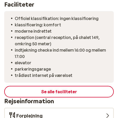
50 meter væk ved Chalet 149. Centrum af Westendorf
Faciliteter
nås på få minutter, ligesom restauranter og
supermarked. Efter en dag på pisterne i SkiWelt, hvor
Officiel klassifikation: ingen klassificering
brede nedfarter og hyggelige bjerghytter venter, kan
klassificering: komfort
du slappe helt af her. Et sted, hvor du med en varm
moderne indrettet
drink kan nyde bjergenes stemning lidt længere.
reception (central reception, på chalet 149,
omkring 50 meter)
indtjekning checke ind mellem 16:00 og mellem
17:00
elevator
parkeringsgarage
trådløst internet på værelset
Se alle faciliteter
Rejseinformation
Forplejning