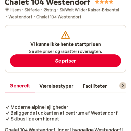
Chalet 104 Westendorf
Hjem
Skiferie
Østrig
SkiWelt Wilder Kaiser-Brixental
Westendorf
Chalet 104 Westendorf
Vi kunne ikke hente startprisen
Se alle priser og rabatter i oversigten.
Se priser
Generelt
Værelsestyper
Faciliteter
Prakti
Moderne alpine lejligheder
Beliggende i udkanten af centrum af Westendorf
Skibus lige om hjørnet
Chalet 104 Westendorf ligger i hyggelige Westendorf i