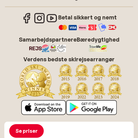
Betal sikkert og nemt
Samarbejdspartnere
Bæredygtighed
Verdens bedste skirejsearrangør
Om Sunweb
Job hos Sunweb
Betingelser
Cookies
Se priser
Tilgængelighedserklæring
Disclaimer
Sitemap