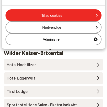
Liftkort/skileje/undervisning
Tillad cookies
Liftkort
Nødvendige
Skileje
Administrer
Andre overnatningssteder i SkiWelt
Wilder Kaiser-Brixental
Hotel Hochfilzer
Hotel Eggerwirt
Tirol Lodge
Sporthotel Hohe Salve - Ekstra indkøbt