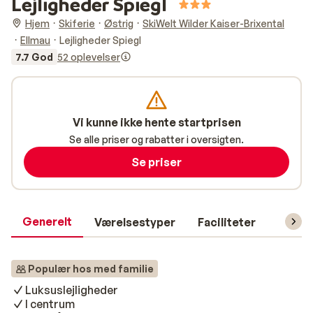
Lejligheder Spiegl
Hjem
Skiferie
Østrig
SkiWelt Wilder Kaiser-Brixental
Ellmau
Lejligheder Spiegl
7.7 God
52 oplevelser
Vi kunne ikke hente startprisen
Se alle priser og rabatter i oversigten.
Se priser
Generelt
Værelsestyper
Faciliteter
Prakti
Populær hos med familie
Luksuslejligheder
I centrum