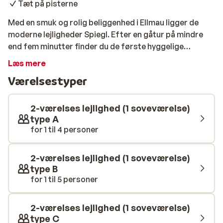
Tæt på pisterne
Med en smuk og rolig beliggenhed i Ellmau ligger de
moderne lejligheder Spiegl. Efter en gåtur på mindre
end fem minutter finder du de første hyggelige
restauranter og butikker, og skibussen, der stopper
Læs mere
300 meter væk, tager dig til gondolen på få minutter.
Værelsestyper
Alle lejligheder er indrettet i en moderne og velholdt stil
og har et hyggeligt og fuldt udstyret spisekøkken.
Desuden har alle lejligheder en balkon med
2-værelses lejlighed (1 soveværelse)
panoramaudsigt over de sneklædte bjerge.
type A
for 1 til 4 personer
2-værelses lejlighed (1 soveværelse)
type B
for 1 til 5 personer
2-værelses lejlighed (1 soveværelse)
type C