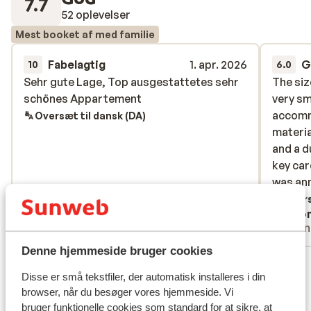
7.7
52 oplevelser
Mest booket af med familie
Fabelagtig
1. apr. 2026
G
10
6.0
Sehr gute Lage, Top ausgestattetes sehr
Sehr gute Lage, Top ausgestattetes sehr
The siz
The siz
schönes Appartement
schönes Appartement
very sm
very sm
accomm
accomm
Oversæt til dansk (DA)
materia
materia
and a d
and a d
key car
key car
was ann
was ann
never o
Overs
Michelle
Ano
them up
Med partner
Venn
landed
that on
Denne hjemmeside bruger cookies
Se alle 52 anmeldelser
the key
Disse er små tekstfiler, der automatisk installeres i din
skiing.
Lokation
browser, når du besøger vores hjemmeside. Vi
accomod
bruger funktionelle cookies som standard for at sikre, at