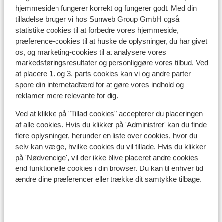
hjemmesiden fungerer korrekt og fungerer godt. Med din
tilladelse bruger vi hos Sunweb Group GmbH også
statistike cookies til at forbedre vores hjemmeside,
Se på kort
præference-cookies til at huske de oplysninger, du har givet
os, og marketing-cookies til at analysere vores
markedsføringsresultater og personliggøre vores tilbud. Ved
at placere 1. og 3. parts cookies kan vi og andre parter
spore din internetadfærd for at gøre vores indhold og
reklamer mere relevante for dig.
I området
I centrum
Ved at klikke på "Tillad cookies" accepterer du placeringen
Afstand til lufthavn ca. 85 kilometer
af alle cookies. Hvis du klikker på 'Administrer' kan du finde
Afstand til togstation ca. 19 kilometer
flere oplysninger, herunder en liste over cookies, hvor du
Afstand til busstoppested ca. 10 meter
selv kan vælge, hvilke cookies du vil tillade. Hvis du klikker
på 'Nødvendige', vil der ikke blive placeret andre cookies
Afstand til skipiste ca. 200 meter
end funktionelle cookies i din browser. Du kan til enhver tid
Afstand til skilift ca. 1 kilometer
ændre dine præferencer eller trække dit samtykke tilbage.
Afstand til nærmeste butikker ca. 100 meter
Afstand til nærmeste kiosk ca. 200 meter
Nærmeste restaurant ca. 100 meter