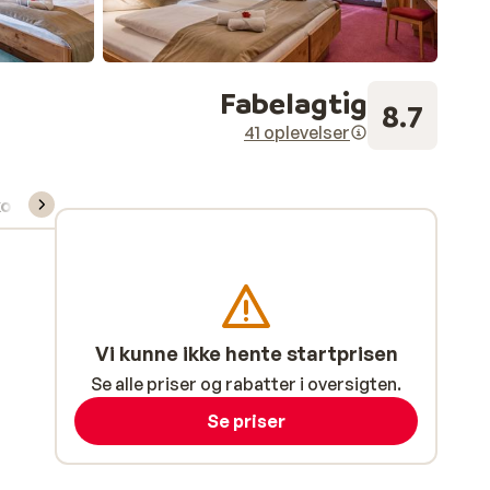
Fabelagtig
8.7
41 oplevelser
kort/skileje/undervisning
Vi kunne ikke hente startprisen
Se alle priser og rabatter i oversigten.
Se priser