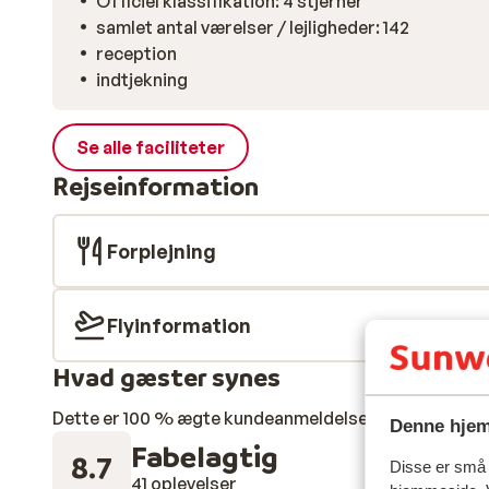
Officiel klassifikation: 4 stjerner
samlet antal værelser / lejligheder: 142
reception
indtjekning
Se alle faciliteter
Rejseinformation
Forplejning
Flyinformation
Hvad gæster synes
Dette er 100 % ægte kundeanmeldelser, der ærligt af
Denne hjem
Fabelagtig
8.7
Disse er små t
41 oplevelser