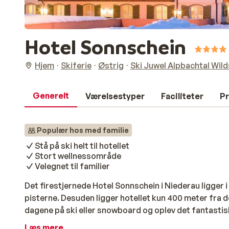
Hotel Sonnschein
Hjem
Skiferie
Østrig
Ski Juwel Alpbachtal Wil
Generelt
Værelsestyper
Faciliteter
Pr
Populær hos med familie
Stå på ski helt til hotellet
Stort wellnessområde
Velegnet til familier
Det firestjernede Hotel Sonnschein i Niederau ligger i
pisterne. Desuden ligger hotellet kun 400 meter fra den
dagene på ski eller snowboard og oplev det fantasti
Wildschönau. Efter en dag i den friske luft venter en 
Læs mere