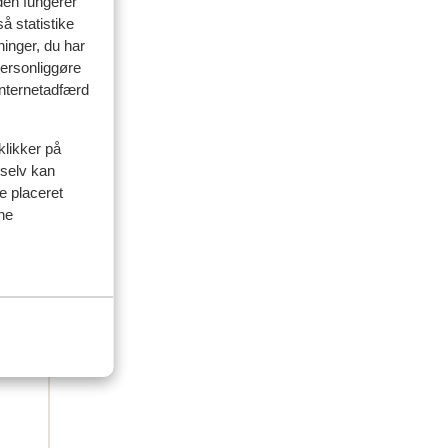
den fungerer
å statistike
 2026
ninger, du har
er
er
personliggøre
 internetadfærd
klikker på
 selv kan
ve placeret
ine
d af