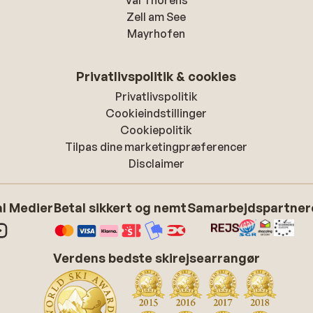
Val Thorens
Zell am See
Mayrhofen
Privatlivspolitik & cookies
Privatlivspolitik
Cookieindstillinger
Cookiepolitik
Tilpas dine marketingpræferencer
Disclaimer
l Medier
Betal sikkert og nemt
Samarbejdspartner
Verdens bedste skirejsearrangør