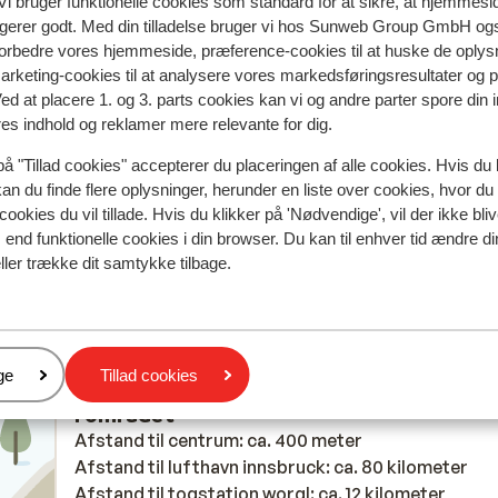
i bruger funktionelle cookies som standard for at sikre, at hjemmesi
ngerer godt. Med din tilladelse bruger vi hos Sunweb Group GmbH ogs
 2026
Fabelagtig
25. feb.
8.3
 forbedre vores hjemmeside, præference-cookies til at huske de oplys
Goed, mooi maar groot hotel. Kan misschien mind
Goed, mooi maar groot hotel. Kan misschien mind
marketing-cookies til at analysere vores markedsføringsresultater og 
Ved at placere 1. og 3. parts cookies kan vi og andre parter spore din
gezellig zijn als het volgeboekt is. Zeer mooie goed
gezellig zijn als het volgeboekt is. Zeer mooie goed
res indhold og reklamer mere relevante for dig.
wellnes, jammer van veel andere gasten die met
wellnes, jammer van veel andere gasten die met
zwemkleding in sauna zaten, pas na de de 3de dag (
zwemkleding in sauna zaten, pas na de de 3de dag (
på "Tillad cookies" accepterer du placeringen af alle cookies. Hvis du 
beklag gedaan aan receptie ifv hygiëne ) heeft het
beklag gedaan aan receptie ifv hygiëne ) heeft het
kan du finde flere oplysninger, herunder en liste over cookies, hvor du
hotel actie ondernomen. Ook het verbruik van de
hot...
mere
cookies du vil tillade. Hvis du klikker på 'Nødvendige', vil der ikke bli
dranken aan tafel / bar krijg je pas te zien bij
Oversæt til dansk (DA)
end funktionelle cookies i din browser. Du kan til enhver tid ændre d
Anonym
Venner
afrekening( ik ben voorstander om die elke ochten
ller trække dit samtykke tilbage.
te tekenen) waardoor het niet correct was.
er
ge
Tillad cookies
I området
Afstand til centrum: ca. 400 meter
Afstand til lufthavn innsbruck: ca. 80 kilometer
Afstand til togstation worgl: ca. 12 kilometer