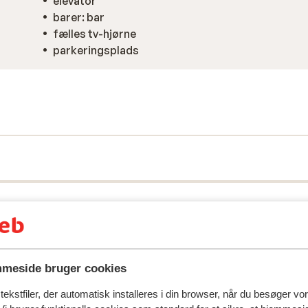
elevator
barer: bar
fælles tv-hjørne
parkeringsplads
spejler deres oplevelser med vores produkt.
Mere om anmel
meside bruger cookies
ekstfiler, der automatisk installeres i din browser, når du besøger vo
Mest booket af med f