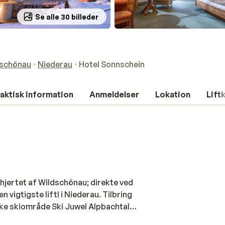
Se alle 30 billeder
dschönau
Niederau
Hotel Sonnschein
aktisk information
Anmeldelser
Lokation
Lift
 hjertet af Wildschönau; direkte ved
 vigtigste liftl i Niederau. Tilbring
ske skiområde Ski Juwel Alpbachtal
lækker fire-retters middag på dig. Før eller