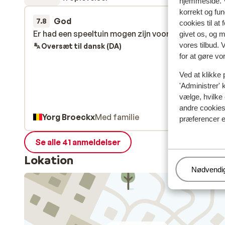
hjemmeside. V
korrekt og fu
God
10. mar.
7.8
cookies til at
Er had een speeltuin mogen zijn voor de kinderen.
Er had een speeltuin mogen zijn voor de kinderen.
givet os, og 
vores tilbud. 
Oversæt til dansk (DA)
for at gøre vo
Ved at klikke 
'Administrer' 
vælge, hvilke 
andre cookies 
Yorg Broeckx
Med familie
præferencer e
Se alle 41 anmeldelser
Lokation
Administr
Nødvendi