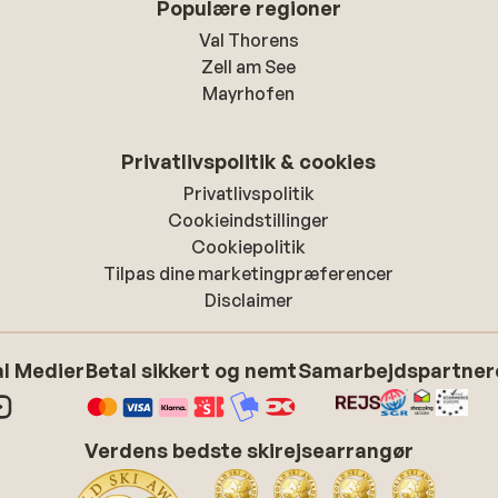
Populære regioner
Val Thorens
Zell am See
Mayrhofen
Privatlivspolitik & cookies
Privatlivspolitik
Cookieindstillinger
Cookiepolitik
Tilpas dine marketingpræferencer
Disclaimer
l Medier
Betal sikkert og nemt
Samarbejdspartner
Verdens bedste skirejsearrangør