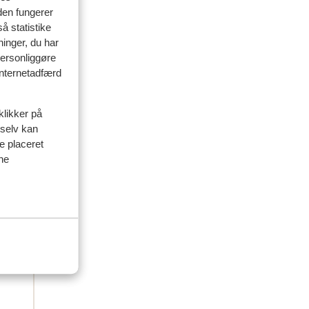
delser
den fungerer
å statistike
ninger, du har
venner
personliggøre
 internetadfærd
 2026
aar
aar
klikker på
 selv kan
ve placeret
ine