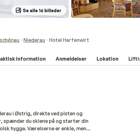
Se alle 16 billeder
dschönau
Niederau
Hotel Harfenwirt
aktisk information
Anmeldelser
Lokation
Lift
erau i Østrig, direkte ved pisten og
, spænder du skiene på og starter din
rolsk hygge. Værelserne er enkle, men
mfortabelt ophold. En del af værelserne,