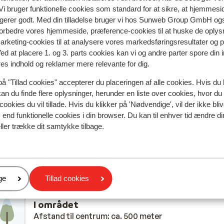
spejler deres oplevelser med vores produkt.
Mere om anmel
i bruger funktionelle cookies som standard for at sikre, at hjemmesi
ngerer godt. Med din tilladelse bruger vi hos Sunweb Group GmbH ogs
 forbedre vores hjemmeside, præference-cookies til at huske de oplys
Mest booket af 
marketing-cookies til at analysere vores markedsføringsresultater og 
Ved at placere 1. og 3. parts cookies kan vi og andre parter spore din
 2026
God
26. feb.
7.7
res indhold og reklamer mere relevante for dig.
 was
 was
Mooi hotel met goeie faciliteiten en lekker eten, m
Mooi hotel met goeie faciliteiten en lekker eten, m
på "Tillad cookies" accepterer du placeringen af alle cookies. Hvis du 
service personeel was ondermaats.
service personeel was ondermaats.
kan du finde flere oplysninger, herunder en liste over cookies, hvor du
Oversæt til dansk (DA)
cookies du vil tillade. Hvis du klikker på 'Nødvendige', vil der ikke bli
end funktionelle cookies i din browser. Du kan til enhver tid ændre d
ller trække dit samtykke tilbage.
Anonym
Venner
er
ge
Tillad cookies
I området
Afstand til centrum: ca. 500 meter