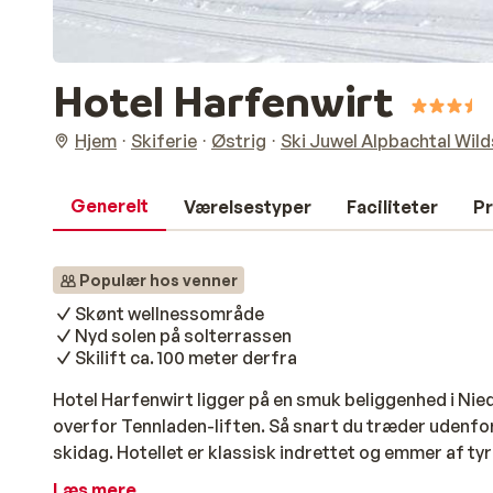
Hotel Harfenwirt
Hjem
Skiferie
Østrig
Ski Juwel Alpbachtal Wil
Generelt
Værelsestyper
Faciliteter
Pr
Populær hos venner
Skønt wellnessområde
Nyd solen på solterrassen
Skilift ca. 100 meter derfra
Hotel Harfenwirt ligger på en smuk beliggenhed i Nied
overfor Tennladen-liften. Så snart du træder udenfor
skidag. Hotellet er klassisk indrettet og emmer af ty
stemningsfulde og har alt, hvad du behøver for et ko
Læs mere