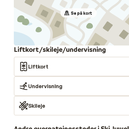
Se på kort
Liftkort/skileje/undervisning
Liftkort
Undervisning
Skileje
Andre overnatningssteder i Ski Juwe