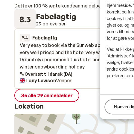
Dette er 100 % ægte kundeanmeldelser, der ærligt af
hjemmeside. V
korrekt og fu
Fabelagtig
8.3
cookies til at
29 oplevelser
givet os, og 
vores tilbud. 
Fabelagtig
13. mar.
9.4
for at gøre vo
Very easy to book via the Sunweb app. The holiday
Very easy to book via the Sunweb app. The holiday
Ved at klikke 
very well priced and the hotel very welcoming.
very well priced and the hotel very welcoming.
'Administrer' 
Definitely recommend this hotel and location for a
Definitely recommend this hotel and location for a
vælge, hvilke 
winter snowboarding holiday.
winter snowboarding holiday.
andre cookies 
Oversæt til dansk (DA)
præferencer e
Tony Lawson
Venner
Se alle 29 anmeldelser
Lokation
Administr
Nødvendi