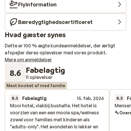
Flyinformation
Bæredygtighedscertificeret
Hvad gæster synes
Dette er 100 % ægte kundeanmeldelser, der ærligt
afspejler deres oplevelser med vores produkt.
Mere om anmeldelser
Fabelagtig
8.6
11 oplevelser
Mest booket af med familie
Fabelagtig
15. feb. 2026
F
8.3
8.3
Mooi hotel, vlakbij bushalte. Het hotel is
Mooi hotel, vlakbij bushalte. Het hotel is
Mensen
Mensen
voorzien van een een mooie spa/welness
voorzien van een een mooie spa/welness
Overs
zowel voor families met kinderen als
zowel voor families met kinderen als
"adults-only". Het avondeten is lekker en
"adults-only". Het avondeten is lekker en