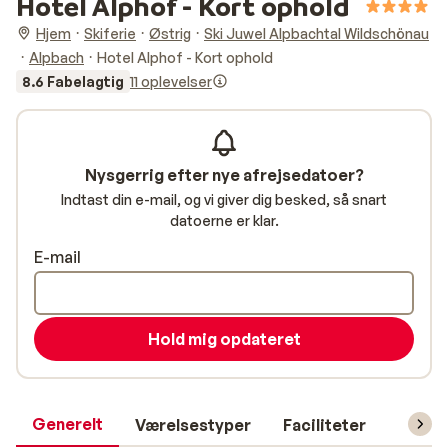
Hotel Alphof - Kort ophold
Hjem
Skiferie
Østrig
Ski Juwel Alpbachtal Wildschönau
Alpbach
Hotel Alphof - Kort ophold
8.6 Fabelagtig
11 oplevelser
Nysgerrig efter nye afrejsedatoer?
Indtast din e-mail, og vi giver dig besked, så snart
datoerne er klar.
E-mail
Hold mig opdateret
Generelt
Værelsestyper
Faciliteter
Prakti