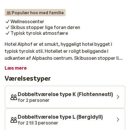
Populær hos med familie
Wellnesscenter
Skibus stopper lige foran døren
Typisk tyrolsk atmosfære
Hotel Alphof er et smukt, hyggeligt hotel bygget i
typisk tyrolsk stil. Hotellet er roligt beliggende i
udkanten af Alpbachs centrum. Skibussen stopper lige
foran døren, så du kan være ude af på få minutter.
Læs mere
Efter en dejlig dag i sneen kan du slappe helt af i den
Værelsestyper
finske sauna og boblebadet eller tage en dukkert i den
indendørs pool. Slut dagen af med en drink i hotellets
bar og nyd en velfortjent nattesøvn på dit rummelige
Dobbeltværelse type K (Fichtennestl)
værelse med alle moderne bekvemmeligheder.
for 2 personer
Dobbeltværelse type L (Bergidyll)
for 2 til 3 personer