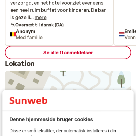
verzorgd, en het hotel voorziet eveneens
verzorgd, en het hotel voorziet eveneens
een heel ruim buffet voor kinderen. De bar
een heel ruim buffet voor kinderen. De bar
is gezellig met een haard. De kamers zijn
is gezelli...
mere
ruim en comfortabel. Het lokaal om de
Oversæt til dansk (DA)
Anonym
Emil
ski's en schoenen op te bergen is ruim en
Med familie
Venn
verwarmd, maar er zijn iets te weinig
rekken voor de ski's (schoenen is geen
Se alle 11 anmeldelser
enkel probleem). Het personeel is héél
vriendelijk.
Lokation
Se på kort
Denne hjemmeside bruger cookies
Disse er små tekstfiler, der automatisk installeres i din
I området