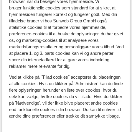
browser, når du besøger vores hjemmeside. Vi
I udkanten af centrum
bruger funktionelle cookies som standard for at sikre, at
Afstand til centrum: ca. 400 meter
hjemmesiden fungerer korrekt og fungerer godt. Med din
Afstand til lufthavn salzburg ca. 151 kilometer:
tilladelse bruger vi hos Sunweb Group GmbH også
Innsbruck: ca. 60 kilometer, Munich ca. 165
statistike cookies til at forbedre vores hjemmeside,
kilometer
præference-cookies til at huske de oplysninger, du har givet
os, og marketing-cookies til at analysere vores
Afstand til togstation brixlegg: ca. 10 kilometer
markedsføringsresultater og personliggøre vores tilbud. Ved
Afstand til busstoppested ca. 400 meter
at placere 1. og 3. parts cookies kan vi og andre parter
Afstand til skipiste ca. 2,7 kilometer
spore din internetadfærd for at gøre vores indhold og
Afstand til langrendsløjpe inneralpbach: ca. 2
reklamer mere relevante for dig.
kilometer
Afstand til busstoppested til skilift ca. 10 meter
Ved at klikke på "Tillad cookies" accepterer du placeringen
Skibus lige fra hotellet
af alle cookies. Hvis du klikker på 'Administrer' kan du finde
Afstand til skilift wiedersbergerhorn: ca. 2,7
flere oplysninger, herunder en liste over cookies, hvor du
selv kan vælge, hvilke cookies du vil tillade. Hvis du klikker
kilometer
på 'Nødvendige', vil der ikke blive placeret andre cookies
Afstand til nærmeste butikker ca. 400 meter
end funktionelle cookies i din browser. Du kan til enhver tid
Afstand til nærmeste kiosk ca. 400 meter
ændre dine præferencer eller trække dit samtykke tilbage.
Rolig beliggenhed
Liftkort/skileje/undervisning