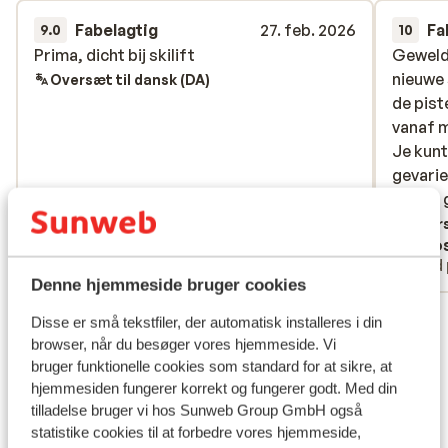
Fabelagtig
27. feb. 2026
Fa
9.0
10
Prima, dicht bij skilift
Prima, dicht bij skilift
Geweld
Geweld
nieuwe 
nieuwe 
Oversæt til dansk (DA)
de pist
de pist
vanaf m
vanaf m
Je kunt
Je kunt
gevarie
gevarie
en een 
en een 
Daarnaa
Overs
Anonym
Joo
groot, 
Med partner
Med 
zeer m
Denne hjemmeside bruger cookies
heel ve
Se alle 6 anmeldelser
behand
Disse er små tekstfiler, der automatisk installeres i din
was dat
browser, når du besøger vores hjemmeside. Vi
Lokation
vertrok
bruger funktionelle cookies som standard for at sikre, at
hjemmesiden fungerer korrekt og fungerer godt. Med din
voren a
tilladelse bruger vi hos Sunweb Group GmbH også
stond e
statistike cookies til at forbedre vores hjemmeside,
andere 