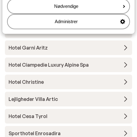
Andre overnatningssteder i Val di
Nødvendige
Fassa
Administrer
Hotel Andreas
Hotel Garni Aritz
Hotel Ciampedie Luxury Alpine Spa
Hotel Christine
Lejligheder Villa Artic
Hotel Cesa Tyrol
Sporthotel Enrosadira