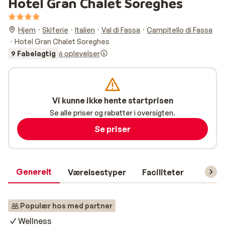
Hotel Gran Chalet Soreghes
Hjem
Skiferie
Italien
Val di Fassa
Campitello di Fassa
Hotel Gran Chalet Soreghes
9 Fabelagtig
6 oplevelser
Vi kunne ikke hente startprisen
Se alle priser og rabatter i oversigten.
Se priser
Generelt
Værelsestyper
Faciliteter
Prakti
Populær hos med partner
Wellness