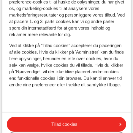
præference-cookies til at huske de oplysninger, du har givet
volgend
Se på kort
os, og marketing-cookies til at analysere vores
markedsføringsresultater og personliggøre vores tilbud. Ved
at placere 1. og 3. parts cookies kan vi og andre parter
spore din internetadfærd for at gøre vores indhold og
reklamer mere relevante for dig.
I området
Ved at klikke på "Tillad cookies" accepterer du placeringen
I centrum
af alle cookies. Hvis du klikker på 'Administrer' kan du finde
Afstand til skilift ca. 100 meter
flere oplysninger, herunder en liste over cookies, hvor du
selv kan vælge, hvilke cookies du vil tillade. Hvis du klikker
Liftkort/skileje/undervisning
på 'Nødvendige', vil der ikke blive placeret andre cookies
end funktionelle cookies i din browser. Du kan til enhver tid
Liftkort
ændre dine præferencer eller trække dit samtykke tilbage.
Undervisning
Skileje
Tillad cookies