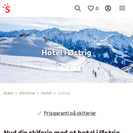
0
Hotel i Østrig
Hjem
Skiferie
Hotel
ostrig
Prisgaranti på skiferier
Nyd din skiferie med et hotel i Østrig