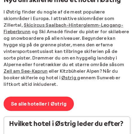
I Østrig finder du nogle af de mest populære
skiområder i Europa. I attraktive skiområder som
Zillertal,
Skicircus Saalbach-Hinterglemm-Leogang-
Fieberbrunn
og Ski Amadé finder du pister for skiløbere
og snowboardere på alle niveauer. Begyndere kan
hygge sig på de grønne pister, mens den erfarne
vintersportsentusiast kan tilbringe skiferien på de
sorte pister. Drømmer du om en hyggelig landsby i
Alperne eller foretrækker du et større område såsom
Zell am See-Kaprun
eller Kitzbüheler Alpen? Når du
booker skiferie og hotel i
Østrig
gennem Sunweb er
liftkort altid inkluderet.
Se alle hoteller i Østrig
Hvilket hotel i Østrig leder du efter?