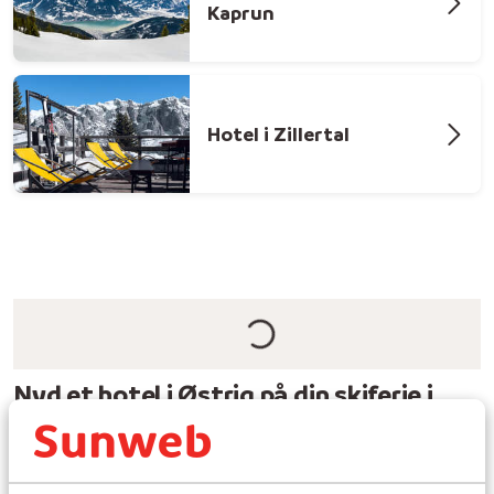
Kaprun
Hotel i Zillertal
Nyd et hotel i Østrig på din skiferie i
Alperne
I Østrig kan du være sikker på at finde et
hotel
til din
næste skiferie i Alperne. Hver sæson åbner hundredevis