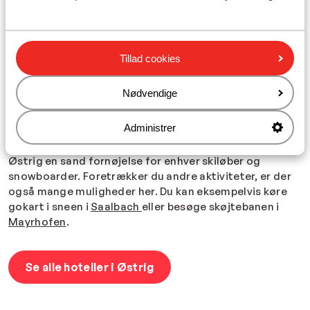
skidestinationer i Østrig.
Drømmer du om en luksuriøs hoteloplevelse på din
skiferie i Østrig, finder du det på de eksklusive
VAYA
Tillad cookies
Resorts. Her bor du i rummelige hotelværelser eller
lejligheder, hvor du kan forkæle dig selv med spa- og
wellnessfaciliteter efter en lang dag på pisterne.
Nødvendige
På eventyr fra dit hotel i Østrig
Administrer
Med kilometervis af varierede pister er en
skiferie
i
Østrig en sand fornøjelse for enhver skiløber og
snowboarder. Foretrækker du andre aktiviteter, er der
også mange muligheder her. Du kan eksempelvis køre
gokart i sneen i
Saalbach
eller besøge skøjtebanen i
Mayrhofen
.
Se alle hoteller i Østrig