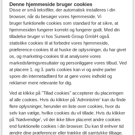
Denne hjemmeside bruger cookies
af fine hoteller nemlig dørene for glade skiløbere i
Disse er små tekstfiler, der automatisk installeres i din
nogle af de
bedste skisportssteder i Østrig
. Hos
browser, når du besøger vores hjemmeside. Vi
Sunweb finder du et stort udvalg af hoteller i nogle af
bruger funktionelle cookies som standard for at sikre, at
de mest populære østrigske skiområder.
hjemmesiden fungerer korrekt og fungerer godt. Med din
Overvejer du en
afbudsrejse
i sidste øjeblik? I Østrigs
tilladelse bruger vi hos Sunweb Group GmbH også
store skiområder er det typisk muligt at finde et dejligt
statistike cookies til at forbedre vores hjemmeside,
hotel med kort varsel. Vil du helst undgå fly eller
kør-
præference-cookies til at huske de oplysninger, du har givet
selv
skiferie, kan en hyggelig og stemningsfuld
skiferie
os, og marketing-cookies til at analysere vores
med bus til Østrig
anbefales!
markedsføringsresultater og personliggøre vores tilbud. Ved
at placere 1. og 3. parts cookies kan vi og andre parter
Hoteller i Østrig for enhver smag
spore din internetadfærd for at gøre vores indhold og
reklamer mere relevante for dig.
Vil du være den første ved skiliften om morgenen?
Vælg et hotel placeret lige ved liften. Rejser du
Ved at klikke på "Tillad cookies" accepterer du placeringen
på
familieskitur
med børn? Vi har et stort udvalg af
af alle cookies. Hvis du klikker på 'Administrer' kan du finde
familievenlige hoteller i Østrig med alt, hvad du
flere oplysninger, herunder en liste over cookies, hvor du
behøver. Foretrækker du et hotel med central
selv kan vælge, hvilke cookies du vil tillade. Hvis du klikker
placering, når du skal hjem fra afterski med vennerne?
på 'Nødvendige', vil der ikke blive placeret andre cookies
Det kan også lade sig gøre, uanset om du tager
end funktionelle cookies i din browser. Du kan til enhver tid
til
Kirchberg
,
Gerlos
eller en af de andre populære
ændre dine præferencer eller trække dit samtykke tilbage.