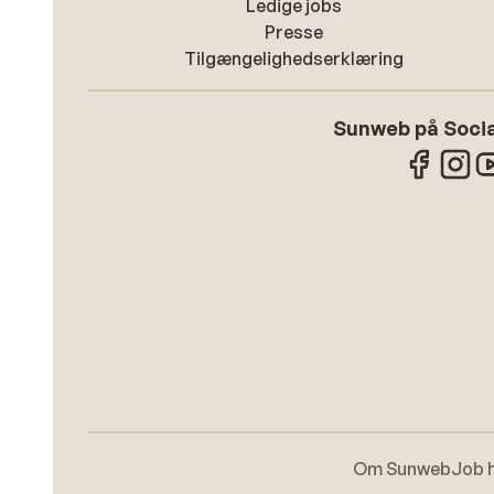
Ledige jobs
Presse
Tilgængelighedserklæring
Sunweb på Socia
Om Sunweb
Job 