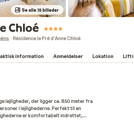
Se alle 15 billeder
ne Chloé
ëns
Résidence le Pré d'Anne Chloé
aktisk information
Anmeldelser
Lokation
Lift
e lejligheder, der ligger ca. 850 meter fra
rsoner i lejlighederne. Perfekt til en
lighederne er komfortabelt indrettet,
 den friske luft kan du nyde et hjemmelavet
n nat i den dejlige seng, er du klar til