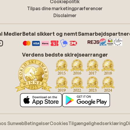
Cookiepolitik
Tilpas dine marketingpræferencer
Disclaimer
l Medier
Betal sikkert og nemt
Samarbejdspartner
Verdens bedste skirejsearrangør
hos Sunweb
Betingelser
Cookies
Tilgængelighedserklæring
D