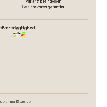
Vilkår & betingelser
Læs om vores garantier
e
Bæredygtighed
isclaimer
Sitemap