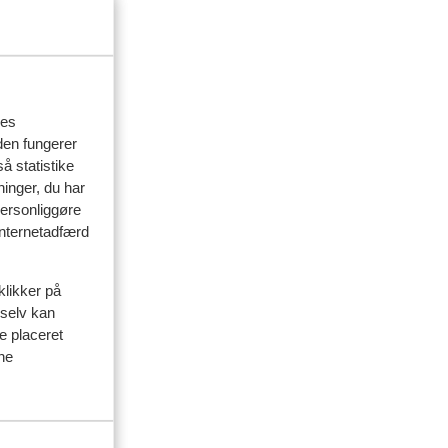
sen
res
den fungerer
å statistike
ninger, du har
personliggøre
 internetadfærd
klikker på
 selv kan
ve placeret
ine