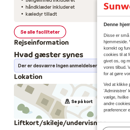
sengelinned inkluderet
håndklæder inkluderet
kæledyr tilladt
Denne hjem
Se alle faciliteter
Disse er små t
Rejseinformation
hjemmeside. V
korrekt og fu
Hvad gæster synes
cookies til at
givet os, og 
Der er desværre ingen anmeldelser for dette over
vores tilbud. 
for at gøre vo
Lokation
Ved at klikke 
'Administrer' 
vælge, hvilke 
Se på kort
andre cookies 
præferencer e
Liftkort/skileje/undervisning