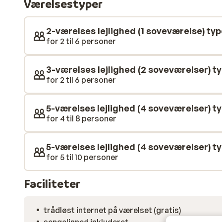
Værelsestyper
endnu en dag på pisterne!
2-værelses lejlighed (1 soveværelse) typ
for 2 til 6 personer
3-værelses lejlighed (2 soveværelser) t
for 2 til 6 personer
5-værelses lejlighed (4 soveværelser) t
for 4 til 8 personer
5-værelses lejlighed (4 soveværelser) t
for 5 til 10 personer
Faciliteter
trådløst internet på værelset (gratis)