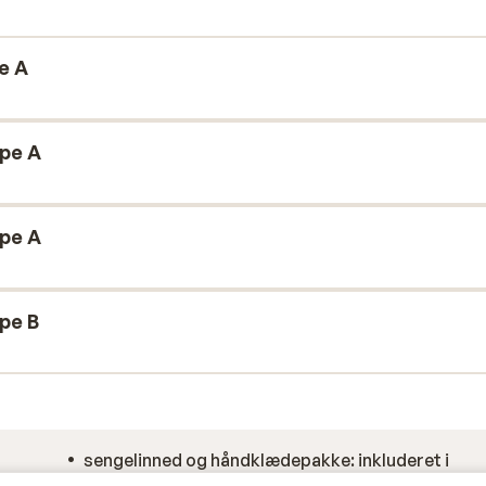
e A
ype A
ype A
ype B
sengelinned og håndklædepakke: inkluderet i