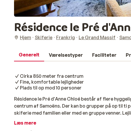
Résidence le Pré d'An
Hjem
Skiferie
Frankrig
Le Grand Massif
Samo
Generelt
Værelsestyper
Faciliteter
Pr
Cirka 850 meter fra centrum
Fine, komfortable lejligheder
Plads til op mod 10 personer
Résidence le Pré d'Anne Chloé består af flere hyggelig
centrum af Samoëns. Der kan bo grupper på op til ti pe
skiferie med familien eller med en gruppe venner. Lej
hvilket er rart til sådan en aktiv ferie! Efter en dag i
Læs mere
måltid og en god drink i den hyggelige stue.Efter en skø