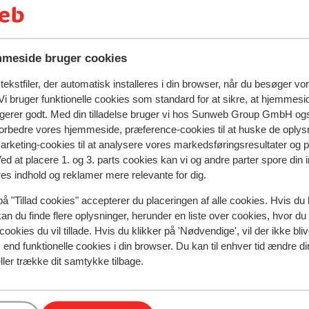
lejeprisen
trådløst internet på værelset: inkluderet i lejepri
meside bruger cookies
ekstfiler, der automatisk installeres i din browser, når du besøger vo
i bruger funktionelle cookies som standard for at sikre, at hjemmesi
ngerer godt. Med din tilladelse bruger vi hos Sunweb Group GmbH ogs
 forbedre vores hjemmeside, præference-cookies til at huske de oplys
marketing-cookies til at analysere vores markedsføringsresultater og 
natningssted i øjeblikket.
Ved at placere 1. og 3. parts cookies kan vi og andre parter spore din
res indhold og reklamer mere relevante for dig.
på "Tillad cookies" accepterer du placeringen af alle cookies. Hvis du 
kan du finde flere oplysninger, herunder en liste over cookies, hvor du
I området
cookies du vil tillade. Hvis du klikker på 'Nødvendige', vil der ikke bli
Afstand til centrum: ca. 850 meter
end funktionelle cookies i din browser. Du kan til enhver tid ændre d
Afstand til skilift ca. 2000 meter
ller trække dit samtykke tilbage.