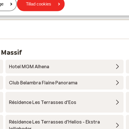
er
ge
Tillad cookies
 Massif
Hotel MGM Alhena
Club Belambra Flaine Panorama
Résidence Les Terrasses d'Eos
Résidence Les Terrasses d'Helios - Ekstra
lejligheder