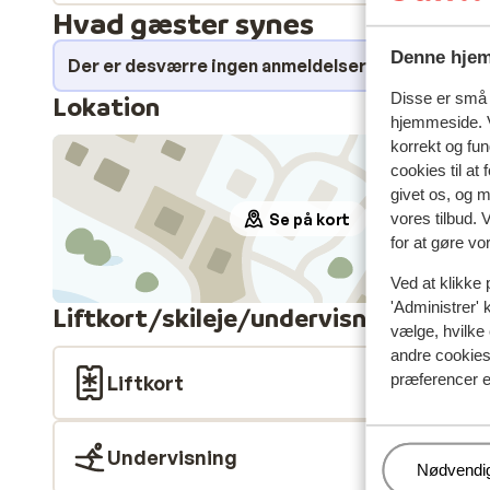
Hvad gæster synes
Denne hjem
Der er desværre ingen anmeldelser for dette over
Disse er små t
Lokation
hjemmeside. V
korrekt og fu
cookies til at
givet os, og 
vores tilbud. 
Se på kort
for at gøre vo
Ved at klikke 
'Administrer' 
Liftkort/skileje/undervisning
vælge, hvilke 
andre cookies 
præferencer e
Liftkort
Undervisning
Administr
Nødvendi