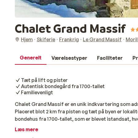
Chalet Grand Massif
Hjem
Skiferie
Frankrig
Le Grand Massif
Moril
Generelt
Værelsestyper
Faciliteter
Pr
Tæt på lift og pister
Autentisk bondegård fra 1700-tallet
Familievenligt
Chalet Grand Massif er en unik indkvartering som adsk
Placeret blot 2 km fra pisten og tæt på byen er lokali
bondehus fra 1700-tallet, som er blevet istandsat, hv
oprindelige byggeri er blevet bibeholdt. Indretningen 
Læs mere
fornødenheder. Køkkenet er af høj standard og der er