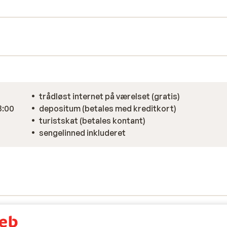
nyttes når der er nok sne. Byen Morillon er
erie uden distrahering, et perfekt sted for
trådløst internet på værelset (gratis)
8:00
depositum (betales med kreditkort)
turistskat (betales kontant)
sengelinned inkluderet