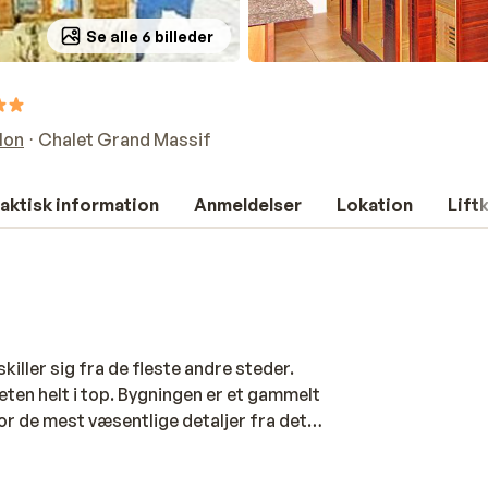
Se alle 6 billeder
lon
Chalet Grand Massif
aktisk information
Anmeldelser
Lokation
Lift
iller sig fra de fleste andre steder.
teten helt i top. Bygningen er et gammelt
or de mest væsentlige detaljer fra det
er simpel og funktionel, og med alle vigtige
 et stort spiserum. Tæt på