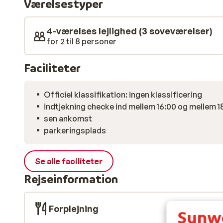
Værelsestyper
indkvarteringen findes der en pist der dog kun kan be
lille, hyggelig og ikke mindst autentisk. Dette er skif
familien der elsker skiløb.
4-værelses lejlighed (3 soveværelser)
for 2 til 8 personer
Faciliteter
Officiel klassifikation: ingen klassificering
indtjekning checke ind mellem 16:00 og mellem 1
sen ankomst
parkeringsplads
Se alle faciliteter
Rejseinformation
Forplejning