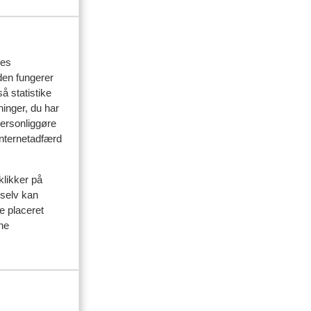
res
den fungerer
å statistike
ninger, du har
personliggøre
 internetadfærd
klikker på
 selv kan
ve placeret
ine