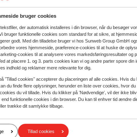
meside bruger cookies
natningssted i øjeblikket.
ekstfiler, der automatisk installeres i din browser, når du besøger vo
i bruger funktionelle cookies som standard for at sikre, at hjemmesi
ngerer godt. Med din tilladelse bruger vi hos Sunweb Group GmbH ogs
I området
 forbedre vores hjemmeside, præference-cookies til at huske de oplys
Afstand til centrum: ca. 2 kilometer
marketing-cookies til at analysere vores markedsføringsresultater og 
Afstand til skipiste ca. 50 meter
Ved at placere 1. og 3. parts cookies kan vi og andre parter spore din
Afstand til skilift ca. 2 kilometer
res indhold og reklamer mere relevante for dig.
Afstand til nærmeste butikker ca. 2 kilometer
på "Tillad cookies" accepterer du placeringen af alle cookies. Hvis du 
kan du finde flere oplysninger, herunder en liste over cookies, hvor du
cookies du vil tillade. Hvis du klikker på 'Nødvendige', vil der ikke bli
end funktionelle cookies i din browser. Du kan til enhver tid ændre d
ller trække dit samtykke tilbage.
er
ge
Tillad cookies