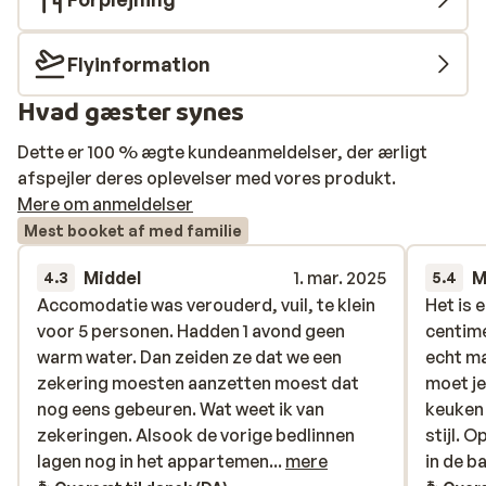
Flyinformation
Hvad gæster synes
Dette er 100 % ægte kundeanmeldelser, der ærligt
afspejler deres oplevelser med vores produkt.
Mere om anmeldelser
Mest booket af med familie
Middel
1. mar. 2025
M
4.3
5.4
Accomodatie was verouderd, vuil, te klein
Accomodatie was verouderd, vuil, te klein
Het is 
Het is 
voor 5 personen. Hadden 1 avond geen
voor 5 personen. Hadden 1 avond geen
centime
centime
warm water. Dan zeiden ze dat we een
warm water. Dan zeiden ze dat we een
echt m
echt m
zekering moesten aanzetten moest dat
zekering moesten aanzetten moest dat
moet je
moet je
nog eens gebeuren. Wat weet ik van
nog eens gebeuren. Wat weet ik van
keuken 
keuken 
zekeringen. Alsook de vorige bedlinnen
zekeringen. Alsook de vorige bedlinnen
stijl. 
stijl. 
lagen nog in het appartement. Vragen ons
lagen nog in het appartemen...
mere
in de b
in de b