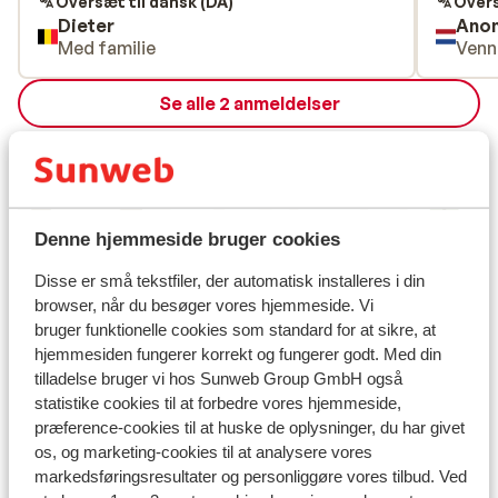
sterk af of het appartement wel gekuist is
prima al
Oversæt til dansk (DA)
Overs
Dieter
Ano
geweest voor ons. Ook hadden we de
geen ap
Med familie
Venn
laatste dag een probleem met de keuken
verblijv
wasbak, deze liep niet of weinig door. Deze
Se alle 2 anmeldelser
willen ze aan ons doorrekenen maar hier
hebben we verder geen info over
Lokation
ontvangen of ze dit werkelijk aangerekend
hebben. Moest dit zo zijn dan zal ik daar
gepast op antwoorden. De prijs voor de
Denne hjemmeside bruger cookies
accommodatie was zeer overdreven. Het
gebied en de ligging was prima. Ondanks
Se på kort
Disse er små tekstfiler, der automatisk installeres i din
de accommodatie was het een leuke week.
browser, når du besøger vores hjemmeside. Vi
bruger funktionelle cookies som standard for at sikre, at
hjemmesiden fungerer korrekt og fungerer godt. Med din
tilladelse bruger vi hos Sunweb Group GmbH også
I området
statistike cookies til at forbedre vores hjemmeside,
præference-cookies til at huske de oplysninger, du har givet
Afstand til centrum: ca. 200 meter
os, og marketing-cookies til at analysere vores
Afstand til skipiste ca. 500 meter
markedsføringsresultater og personliggøre vores tilbud. Ved
Afstand til skilift ca. 500 meter