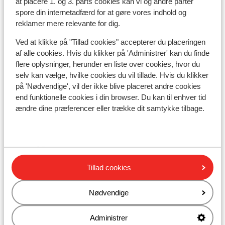
at placere 1. og 3. parts cookies kan vi og andre parter
Liftkort/skileje/undervisning
spore din internetadfærd for at gøre vores indhold og
reklamer mere relevante for dig.
Liftkort
Ved at klikke på "Tillad cookies" accepterer du placeringen
af alle cookies. Hvis du klikker på 'Administrer' kan du finde
flere oplysninger, herunder en liste over cookies, hvor du
Undervisning
selv kan vælge, hvilke cookies du vil tillade. Hvis du klikker
på 'Nødvendige', vil der ikke blive placeret andre cookies
end funktionelle cookies i din browser. Du kan til enhver tid
Skileje
ændre dine præferencer eller trække dit samtykke tilbage.
Andre overnatningssteder i Le Grand
Massif
Tillad cookies
Hotel MGM Les Suites d'Alexane
Nødvendige
Hotel MGM Alhena
Administrer