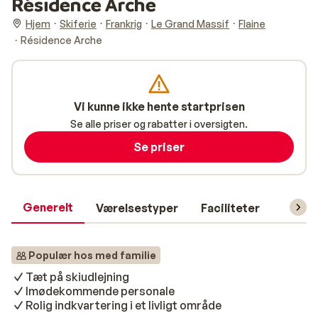
Résidence Arche
Hjem
Skiferie
Frankrig
Le Grand Massif
Flaine
Résidence Arche
Vi kunne ikke hente startprisen
Se alle priser og rabatter i oversigten.
Se priser
Generelt
Værelsestyper
Faciliteter
Prakti
Populær hos med familie
Tæt på skiudlejning
Imødekommende personale
Rolig indkvartering i et livligt område