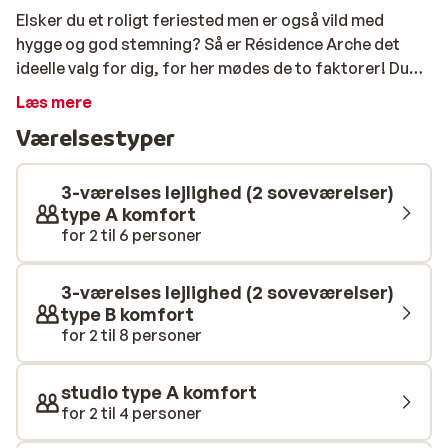
Elsker du et roligt feriested men er også vild med
hygge og god stemning? Så er Résidence Arche det
ideelle valg for dig, for her mødes de to faktorer! Du
bor i det rolige skovområde og er kun 200 meter fra
Læs mere
Flaines centrum, hvor du kan finde hyggelige terrasser
Værelsestyper
og afterski-barer. Rejser du med en sportslig gruppe?
Så skal du selvfølgelig stå ski! Lejlighederne ligger blot
500 meter fra pisterne, og ski-udlejningskontoret er
3-værelses lejlighed (2 soveværelser)
endnu tættere på. Hvis du skulle være helt udmattet
type A komfort
for 2 til 6 personer
efter skiløbet, er det også godt at vide, at du kan
benytte dig af skibussen, som kører dig tilbage til din
komfortable lejlighed.
3-værelses lejlighed (2 soveværelser)
type B komfort
for 2 til 8 personer
studio type A komfort
for 2 til 4 personer