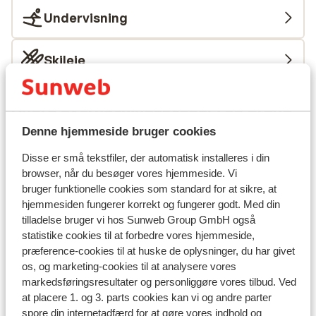
Undervisning
Skileje
Andre overnatningssteder i Le Grand
Massif
Denne hjemmeside bruger cookies
Disse er små tekstfiler, der automatisk installeres i din
Hotel MGM Les Suites d'Alexane
browser, når du besøger vores hjemmeside. Vi
bruger funktionelle cookies som standard for at sikre, at
Hotel MGM Alhena
hjemmesiden fungerer korrekt og fungerer godt. Med din
tilladelse bruger vi hos Sunweb Group GmbH også
statistike cookies til at forbedre vores hjemmeside,
Résidence MGM Alhena
præference-cookies til at huske de oplysninger, du har givet
os, og marketing-cookies til at analysere vores
Résidence MGM Alexane
markedsføringsresultater og personliggøre vores tilbud. Ved
at placere 1. og 3. parts cookies kan vi og andre parter
spore din internetadfærd for at gøre vores indhold og