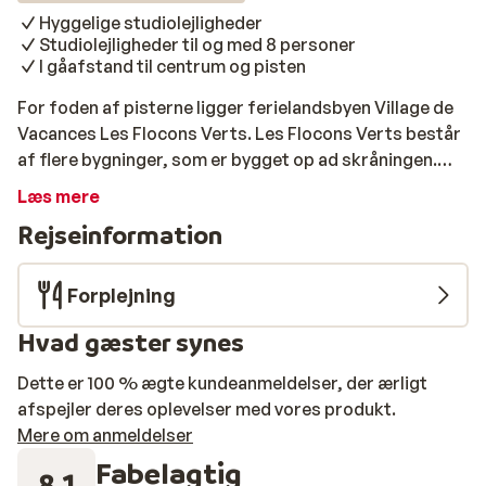
Hyggelige studiolejligheder
Studiolejligheder til og med 8 personer
I gåafstand til centrum og pisten
For foden af pisterne ligger ferielandsbyen Village de
Vacances Les Flocons Verts. Les Flocons Verts består
af flere bygninger, som er bygget op ad skråningen.
Efter en kort gåtur står du i centrum af Les Carroz
Læs mere
d'Arâches, hvor du finder hyggelige barer, restauranter
Rejseinformation
og butikker. Studiolejlighederne er hyggeligt indrettet
og velegnede til grupper fra 2 til 8 personer. Inden du
begiver dig ud på pisterne, kan du forkæle dig selv med
Forplejning
en omfattende morgenmad i morgenmadsområdet.
Hvad gæster synes
Med halvpensionspakken bliver der sørget godt for dig
– det er ægte ferie! I de lokale skoleferier kan børnene
Dette er 100 % ægte kundeanmeldelser, der ærligt
more sig i børneklubben og sammen med
afspejler deres oplevelser med vores produkt.
underholdningsteamet. I lobbyen kan du via wifi holde
Mere om anmeldelser
dem derhjemme opdateret om alle dine eventyr i sneen.
Fabelagtig
8.1