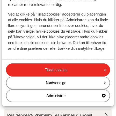
Club Belambra Flaine Panorama
reklamer mere relevante for dig.
Ved at klikke på "Tillad cookies" accepterer du placeringen
Résidence Les Gémeaux
af alle cookies. Hvis du klikker på 'Administrer' kan du finde
flere oplysninger, herunder en liste over cookies, hvor du
Hotel Le Totem
selv kan vælge, hvilke cookies du vil tillade. Hvis du klikker
på 'Nødvendige', vil der ikke blive placeret andre cookies
end funktionelle cookies i din browser. Du kan til enhver tid
Résidence Les Terrasses d'Eos
ændre dine præferencer eller trække dit samtykke tilbage.
Résidence Les Terrasses d'Eos - ekstra værelser
Tillad cookies
Résidence Les Terrasses d'Helios - fordelagtig
pris
Nødvendige
Résidence Les Terrasses d'Helios - Ekstra
Administrer
lejligheder
Résidence PV Premium Les Fermes du Soleil