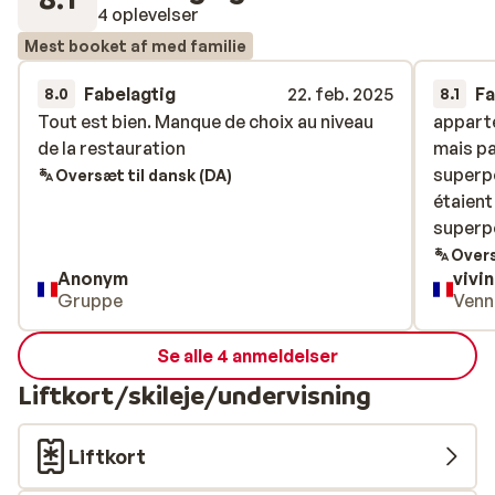
4 oplevelser
Mest booket af med familie
Fabelagtig
22. feb. 2025
Fa
8.0
8.1
Tout est bien. Manque de choix au niveau
Tout est bien. Manque de choix au niveau
appart
appart
de la restauration
de la restauration
mais pas
mais pas
superpo
superpo
Oversæt til dansk (DA)
étaient
étaient
superp
superp
Overs
Anonym
vivin
Gruppe
Venn
Se alle 4 anmeldelser
Liftkort/skileje/undervisning
Liftkort