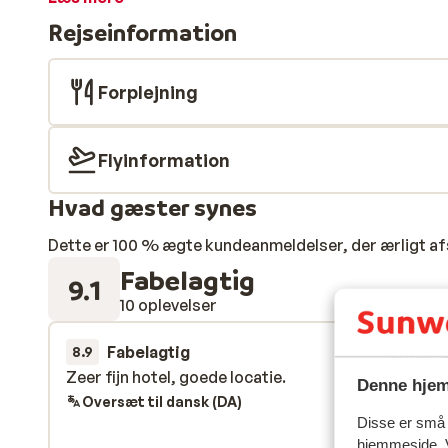
slappe af i saunaen, besøge det dejlige wellness-cent
Rejseinformation
bowlingbanen, så er det muligt på Hotel Nordic. Dit o
morgenmads- og aftensmadsbuffet, så du skal bare sl
veldækkede bord.
Forplejning
Flyinformation
Hvad gæster synes
Dette er 100 % ægte kundeanmeldelser, der ærligt af
Fabelagtig
9.1
10 oplevelser
Fabelagtig
15. mar.
8.9
Zeer fijn hotel, goede locatie.
Zeer fijn hotel, goede locatie.
Denne hjem
Oversæt til dansk (DA)
Disse er små t
hjemmeside. V