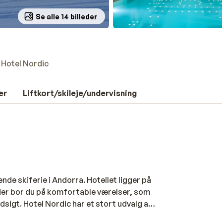
Se alle 14 billeder
Hotel Nordic
er
Liftkort/skileje/undervisning
ende skiferie i Andorra. Hotellet ligger på
 Her bor du på komfortable værelser, som
dsigt. Hotel Nordic har et stort udvalg af
ur i den indendørs swimmingpool, vil