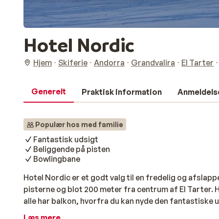
Hotel Nordic
Hjem
Skiferie
Andorra
Grandvalira
El Tarter
Generelt
Praktisk information
Anmeldels
Populær hos med familie
Fantastisk udsigt
Beliggende på pisten
Bowlingbane
Hotel Nordic er et godt valg til en fredelig og afslapp
pisterne og blot 200 meter fra centrum af El Tarter.
alle har balkon, hvorfra du kan nyde den fantastiske u
gode faciliteter, så uanset om du ønsker en svømmet
Læs mere