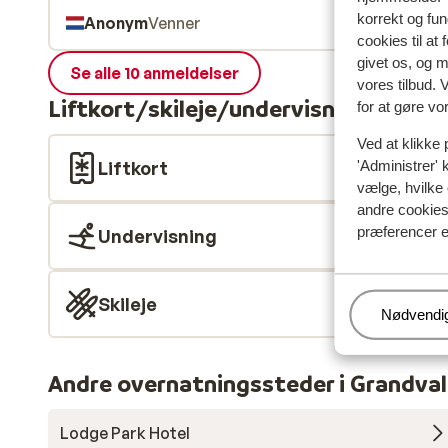
korrekt og fu
Anonym
Venner
cookies til at
givet os, og 
Se alle 10 anmeldelser
vores tilbud. 
Liftkort/skileje/undervisning
for at gøre vo
Ved at klikke 
Liftkort
'Administrer' 
vælge, hvilke 
andre cookies 
præferencer e
Undervisning
Skileje
Administr
Nødvendi
Andre overnatningssteder i Grandval
Lodge Park Hotel