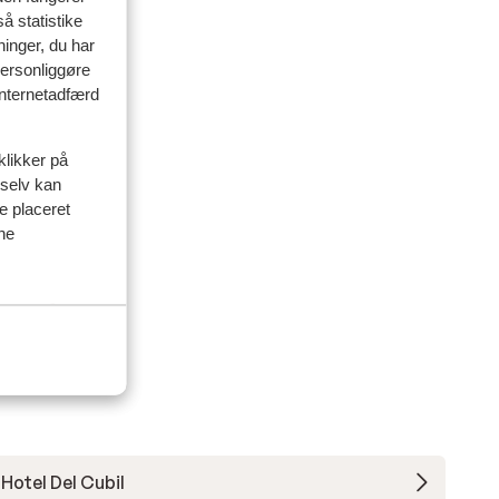
å statistike
ninger, du har
personliggøre
 internetadfærd
klikker på
 selv kan
ve placeret
ine
Hotel Del Cubil