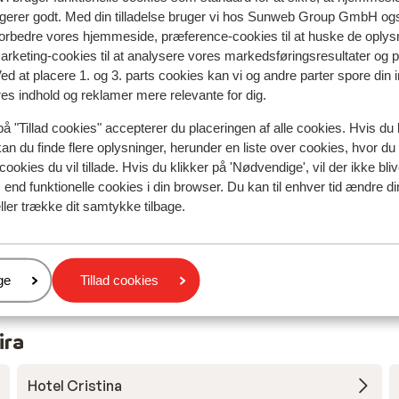
Oversæt til dansk (DA)
ngerer godt. Med din tilladelse bruger vi hos Sunweb Group GmbH ogs
Gerdien
Med partner
 forbedre vores hjemmeside, præference-cookies til at huske de oplys
marketing-cookies til at analysere vores markedsføringsresultater og 
Ved at placere 1. og 3. parts cookies kan vi og andre parter spore din
res indhold og reklamer mere relevante for dig.
på "Tillad cookies" accepterer du placeringen af alle cookies. Hvis du 
kan du finde flere oplysninger, herunder en liste over cookies, hvor du
cookies du vil tillade. Hvis du klikker på 'Nødvendige', vil der ikke bli
end funktionelle cookies i din browser. Du kan til enhver tid ændre d
ller trække dit samtykke tilbage.
er
ge
Tillad cookies
ira
Hotel Cristina