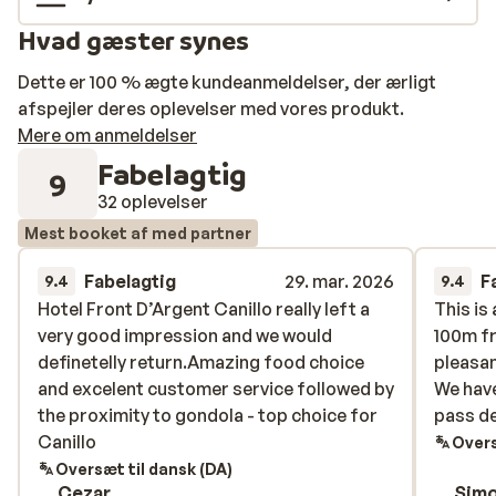
Hvad gæster synes
Dette er 100 % ægte kundeanmeldelser, der ærligt
afspejler deres oplevelser med vores produkt.
Mere om anmeldelser
Fabelagtig
9
32 oplevelser
Mest booket af med partner
Fabelagtig
29. mar. 2026
F
9.4
9.4
Hotel Front D’Argent Canillo really left a
Hotel Front D’Argent Canillo really left a
This is 
This is 
very good impression and we would
very good impression and we would
100m f
100m f
definetelly return.Amazing food choice
definetelly return.Amazing food choice
pleasan
pleasan
and excelent customer service followed by
and excelent customer service followed by
We have
We have
the proximity to gondola - top choice for
the proximity to gondola - top choice for
pass de
pass de
Canillo
Canillo
Overs
Oversæt til dansk (DA)
Cezar
Simo