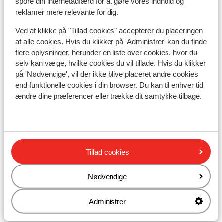
spore din internetadfærd for at gøre vores indhold og
Liftkort/skileje/undervisning
reklamer mere relevante for dig.
Ved at klikke på "Tillad cookies" accepterer du placeringen
Liftkort
af alle cookies. Hvis du klikker på 'Administrer' kan du finde
flere oplysninger, herunder en liste over cookies, hvor du
selv kan vælge, hvilke cookies du vil tillade. Hvis du klikker
Undervisning
på 'Nødvendige', vil der ikke blive placeret andre cookies
end funktionelle cookies i din browser. Du kan til enhver tid
ændre dine præferencer eller trække dit samtykke tilbage.
Skileje
Andre overnatningssteder i
Grandvalira
Tillad cookies
Lodge Park Hotel
Nødvendige
Hotel Cristina
Administrer