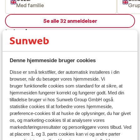
Med familie
Gru
Se alle 32 anmeldelser
Lokation
Denne hjemmeside bruger cookies
Se på kort
Disse er små tekstfiler, der automatisk installeres i din
browser, når du besøger vores hjemmeside. Vi
bruger funktionelle cookies som standard for at sikre, at
hjemmesiden fungerer korrekt og fungerer godt. Med din
tilladelse bruger vi hos Sunweb Group GmbH også
I området
statistike cookies til at forbedre vores hjemmeside,
Afstand til centrum: ca. 20 meter
præference-cookies til at huske de oplysninger, du har givet
Afstand til busstoppested ca. 50 meter
os, og marketing-cookies til at analysere vores
markedsføringsresultater og personliggøre vores tilbud. Ved
Afstand til skipiste ca. 200 meter
at placere 1. og 3. parts cookies kan vi og andre parter
Afstand til skilift ca. 200 meter