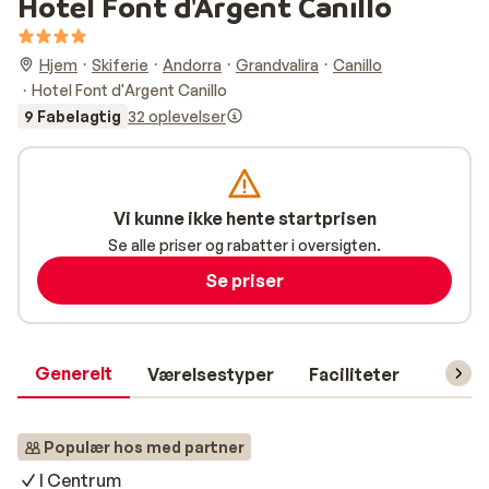
Hotel Font d'Argent Canillo
Hjem
Skiferie
Andorra
Grandvalira
Canillo
Hotel Font d'Argent Canillo
9 Fabelagtig
32 oplevelser
Vi kunne ikke hente startprisen
Se alle priser og rabatter i oversigten.
Se priser
Generelt
Værelsestyper
Faciliteter
Prakti
Populær hos med partner
I Centrum