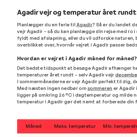
Agadir vejr og temperatur året rundt
Planlægger du en ferie til
Agadir
? Så er du landet de
vejr Agadir – så du kan planlægge din rejse med r
fyldt med afslapning, eller du vil udforske naturen, 
overblikket over, hvornår vejret i Agadir passer bedst
Hvordan er vejret i Agadir måned for måned?
Det bedste tidspunkt at besøge Agadir afhænger hel
temperaturer året rundt – selv Agadir vejr
decembe
I sommermånederne er vejr Agadir perfekt til dig, d
Med næsten ingen nedbør om
sommeren
er Agadir 
ligger på omkring 26 °C i dagtemperatur og milde 
temperatur i Agadir gør det nemt at forberede din f
Måned
Maks. temperatur
Min. temperat