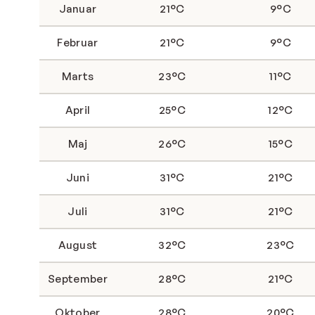
Januar
21°C
9°C
Februar
21°C
9°C
Marts
23°C
11°C
April
25°C
12°C
Maj
26°C
15°C
Juni
31°C
21°C
Juli
31°C
21°C
August
32°C
23°C
September
28°C
21°C
Oktober
28°C
20°C