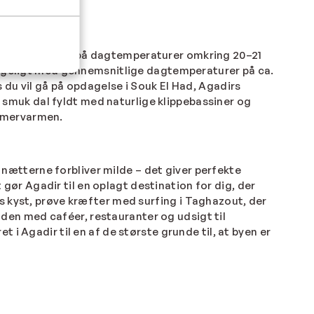
r
byder typisk på dagtemperaturer omkring 20–21
ageligt med gennemsnitlige dagtemperaturer på ca.
is du vil gå på opdagelse i Souk El Had, Agadirs
en smuk dal fyldt med naturlige klippebassiner og
ommervarmen.
nætterne forbliver milde – det giver perfekte
r Agadir til en oplagt destination for dig, der
s kyst, prøve kræfter med surfing i
Taghazout
, der
den med caféer, restauranter og udsigt til
ret i Agadir
til en af de største grunde til, at byen er