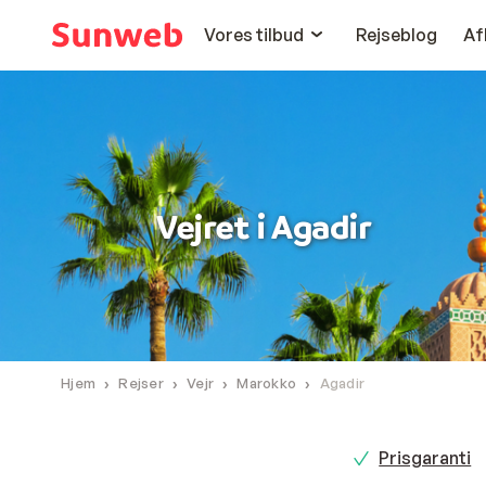
Vores tilbud
Rejseblog
Af
Vejret i Agadir
Hjem
Rejser
Vejr
Marokko
Agadir
Prisgaranti