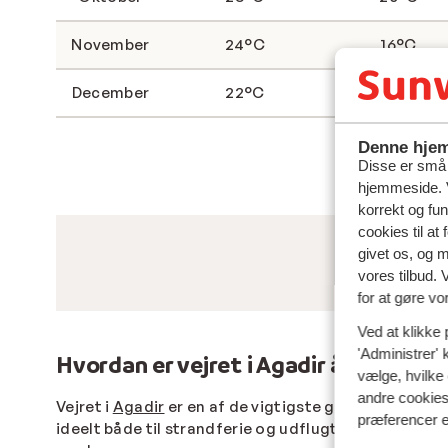
November
24°C
16°C
December
22°C
13°C
Denne hjem
Disse er små t
hjemmeside. V
korrekt og fu
cookies til at
givet os, og 
vores tilbud. 
for at gøre vo
Ved at klikke 
'Administrer' 
Hvordan er vejret i Agadir året rundt
vælge, hvilke 
andre cookies 
Vejret i
Agadir
er en af de vigtigste grunde til, at 
præferencer e
ideelt både til strandferie og udflugter. Selv i
vinte