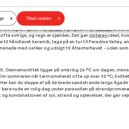
er
ge
Tillad cookies
ed de fleste europæiske destinationer.
Agadir vejr
decembe
armen. Også
Agadir vejr
januar
og
Agadir vejr
februar
er beh
ofte solrige, og regn er sjælden. Det gør
vinteren
ideel, hv
 til håndlavet keramik, tage på en tur til Paradise Valley, 
romenade med caféer og udsigt til Atlanterhavet – uden s
ndt. Gennemsnittet ligger på omkring 26 °C om dagen, mens 
m sommeren når termometeret ofte op over 30 °C, hvilket gø
 Her kan du slappe af på de brede sandstrande langs Agadir
r bare nyde en rolig dag under parasollen på strandpromena
t og kombinationen af sol, strand og oplevelser, der gør
vej