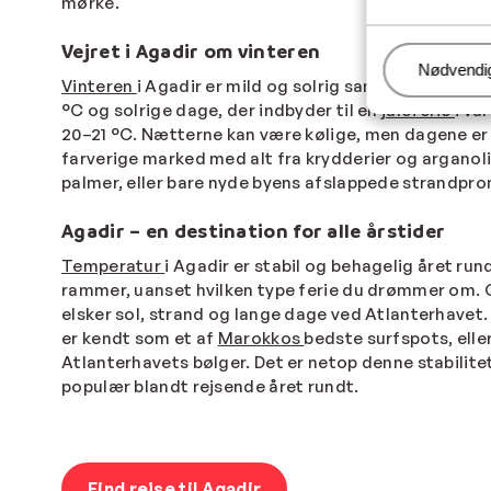
mørke.
Vejret i Agadir om vinteren
Administr
Nødvendi
Vinteren
i Agadir er mild og solrig sammenlignet m
°C og solrige dage, der indbyder til en
juleferie
i v
20–21 °C. Nætterne kan være kølige, men dagene er 
farverige marked med alt fra krydderier og arganolie
palmer, eller bare nyde byens afslappede strandp
Agadir – en destination for alle årstider
Temperatur
i Agadir
er stabil og behagelig året ru
rammer, uanset hvilken type ferie du drømmer om. O
elsker sol, strand og lange dage ved Atlanterhavet.
er kendt som et af
Marokkos
bedste surfspots, elle
Atlanterhavets bølger. Det er netop denne stabilite
populær blandt rejsende året rundt.
Find rejse til Agadir