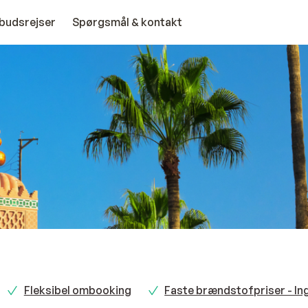
budsrejser
Spørgsmål & kontakt
Fleksibel ombooking
Faste brændstofpriser - In