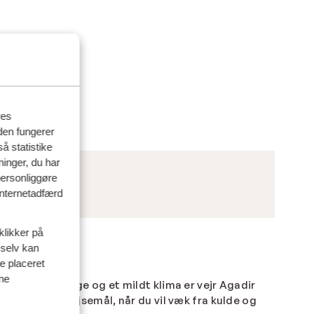
res
den fungerer
å statistike
ninger, du har
personliggøre
 internetadfærd
klikker på
 selv kan
ve placeret
ine
 300 solskinsdage og et mildt klima er
vejr Agadir
il et oplagt rejsemål, når du vil væk fra kulde og