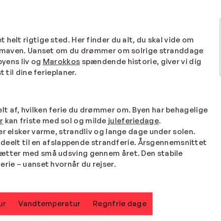
t helt rigtige sted. Her finder du alt, du skal vide om
o i maven. Uanset om du drømmer om solrige stranddage
byens liv og
Marokkos
spændende historie, giver vi dig
 til dine ferieplaner.
t af, hvilken ferie du drømmer om. Byen har behagelige
r
kan friste med sol og milde
juleferiedage
.
er elsker varme, strandliv og lange dage under solen.
ideelt til en afslappende strandferie. Årsgennemsnittet
nætter med små udsving gennem året. Den stabile
erie – uanset hvornår du rejser.
ur
Vandtemperatur
Regnfrie dage