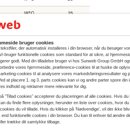
18°C
25
17°C
23
meside bruger cookies
ekstfiler, der automatisk installeres i din browser, når du besøger vo
i bruger funktionelle cookies som standard for at sikre, at hjemmesi
ngerer godt. Med din tilladelse bruger vi hos Sunweb Group GmbH ogs
 forbedre vores hjemmeside, præference-cookies til at huske de oplys
marketing-cookies til at analysere vores markedsføringsresultater og 
Ved at placere 1. og 3. parts cookies kan vi og andre parter spore din
res indhold og reklamer mere relevante for dig.
på "Tillad cookies" accepterer du placeringen af alle cookies. Hvis du 
kan du finde flere oplysninger, herunder en liste over cookies, hvor du
?
cookies du vil tillade. Hvis du klikker på 'Nødvendige', vil der ikke bli
end funktionelle cookies i din browser. Du kan til enhver tid ændre d
byen er så populær blandt rejsende året rundt. Med mere end
ller trække dit samtykke tilbage.
rmånederne
er temperaturerne behagelige, hvilket gør byen t