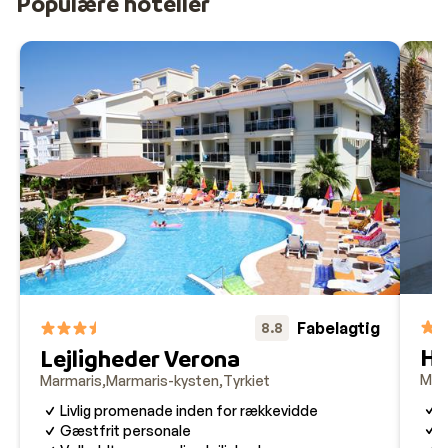
Populære hoteller
hoteller tæt på centrum og stranden samt mere
tilbagetrukket fra centrum, fx i området omkring Armatu
Guideservice og udflugter:
Vi tilbyder engelsktalende guideservice på din ferie til Ma
Fabelagtig
8.8
Ho
Lejligheder Verona
Mar
Marmaris
Marmaris-kysten
Tyrkiet
C
Livlig promenade inden for rækkevidde
S
Gæstfrit personale