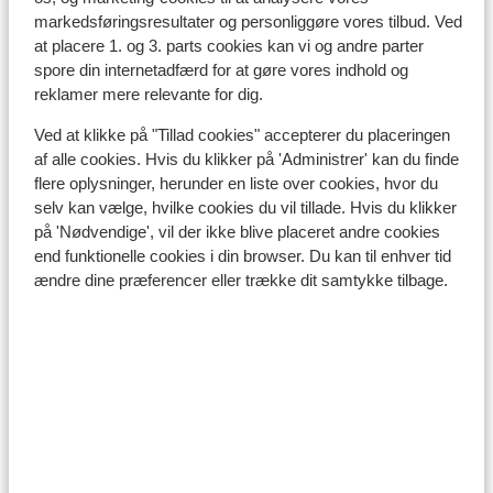
Det tyrkiske køkken er alsidigt og internationalt.
markedsføringsresultater og personliggøre vores tilbud. Ved
Hotellerne tilbyder ofte retter i buffetform med et
at placere 1. og 3. parts cookies kan vi og andre parter
internationalt præg. Tyrkiet er bedst kendt for sine
spore din internetadfærd for at gøre vores indhold og
kebab-sandwiches. Hvis du kan lide søde sager, kan nu
reklamer mere relevante for dig.
nyde en kop tyrkisk te eventuelt med et lækkert stykke
Ved at klikke på "Tillad cookies" accepterer du placeringen
baklava til.
af alle cookies. Hvis du klikker på 'Administrer' kan du finde
flere oplysninger, herunder en liste over cookies, hvor du
Vi anbefaler, at du kun drikker vand fra flaske og aldrig
selv kan vælge, hvilke cookies du vil tillade. Hvis du klikker
fra hanen, og at du er varsom med isterninger, med
på 'Nødvendige', vil der ikke blive placeret andre cookies
mindre disse er lavet på kildevand.
end funktionelle cookies i din browser. Du kan til enhver tid
ændre dine præferencer eller trække dit samtykke tilbage.
Mobiltelefon:
En dansk mobil virker som udgangspunkt også i
Tyrkiet. Tjek eventuelt for en sikkerheds skyld med din
telefonudbyder, om du er tilmeldt udlandstelefoni. Vær
varsom med brug af dataroaming, da dette er meget
dyrt på et dansk abbonement i Tyrkiet. Det kan ofte
betale sig at købe et telefonkort i Tyrkiet, hvis du
gerne vil ringe hjem i løbet af ferien.