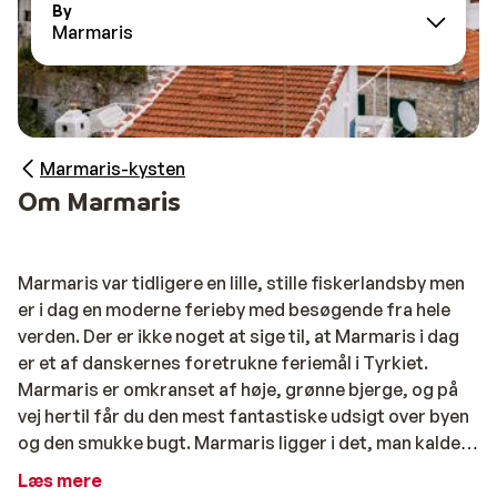
By
Marmaris
Marmaris-kysten
Om Marmaris
Marmaris var tidligere en lille, stille fiskerlandsby men
er i dag en moderne ferieby med besøgende fra hele
verden. Der er ikke noget at sige til, at Marmaris i dag
er et af danskernes foretrukne feriemål i Tyrkiet.
Marmaris er omkranset af høje, grønne bjerge, og på
vej hertil får du den mest fantastiske udsigt over byen
og den smukke bugt. Marmaris ligger i det, man kalder
det grønne hjørne af Tyrkiet, og naturen her er
Læs mere
vidunderlig. Bjergene er beklædt med duftende