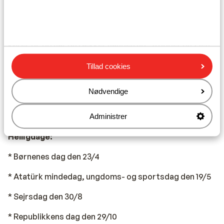
Transport:
Det er nemt og billigt at komme rundt med de lokale
minibusser, ”dolmus”. Der står i forruden, hvor bussen
kører til, og når du rækker hånden ud, stopper bussen.
Du betaler blot, inden du stiger af. Bussen stopper hvor
Tillad cookies
som helst på ruten. De offentlige busser, der kører
mellem byerne, er af høj kvalitet og til meget rimelige
Nødvendige
priser. Desuden er det stadig billigere at køre i taxa i
Tyrkiet end i Danmark, men det anbefales at aftale en
fast pris inden turens start.
Administrer
Helligdage:
* Børnenes dag den 23/4
* Atatürk mindedag, ungdoms- og sportsdag den 19/5
* Sejrsdag den 30/8
* Republikkens dag den 29/10