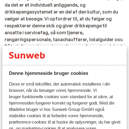
da det er et individuelt anliggende, og
drikkepengesystemet er en del af den kultur, som du
vælger at besøge. Vi opfordrer til, at du følger og
respekterer denne skik og giver drikkepenge til
ansatte i servicefag, så som tjenere,
rengøringspersonale, taxachauffører, lokalguider osv.
På hoteller, restauranter, cafeer osv. forventes det, at
du giver ca. 10 % af regningens pris i drikkepenge.
Bemærk, at der enkelte steder er lagt en ”service
charge” på regningen, i så tilfælde forventes du ikke at
Denne hjemmeside bruger cookies
give yderligere drikkepenge.
Disse er små tekstfiler, der automatisk installeres i din
Elektricitet:
browser, når du besøger vores hjemmeside. Vi
I Tyrkiet benyttes 220 Volt som i Danmark. Det kan
bruger funktionelle cookies som standard for at sikre, at
anbefales at medbringe adapter til elektriske
hjemmesiden fungerer korrekt og fungerer godt. Med din
apparater med trebenet stik, da stikdåserne i Tyrkiet
tilladelse bruger vi hos Sunweb Group GmbH også
kun er til to ben.
statistike cookies til at forbedre vores hjemmeside,
præference-cookies til at huske de oplysninger, du har givet
Mad og drikke:
os, og marketing-cookies til at analysere vores