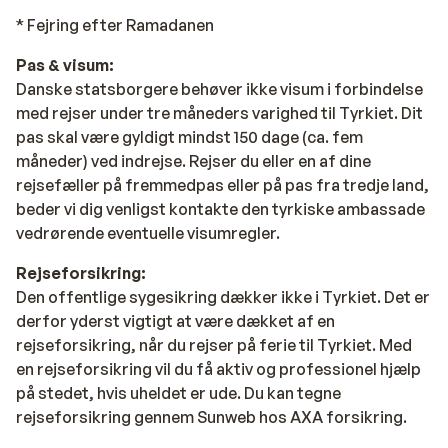
* Fejring efter Ramadanen
Pas & visum:
Danske statsborgere behøver ikke visum i forbindelse
med rejser under tre måneders varighed til Tyrkiet. Dit
pas skal være gyldigt mindst 150 dage (ca. fem
måneder) ved indrejse. Rejser du eller en af dine
rejsefæller på fremmedpas eller på pas fra tredje land,
beder vi dig venligst kontakte den tyrkiske ambassade
vedrørende eventuelle visumregler.
Rejseforsikring:
Den offentlige sygesikring dækker ikke i Tyrkiet. Det er
derfor yderst vigtigt at være dækket af en
rejseforsikring, når du rejser på ferie til Tyrkiet. Med
en rejseforsikring vil du få aktiv og professionel hjælp
på stedet, hvis uheldet er ude. Du kan tegne
rejseforsikring gennem Sunweb hos AXA forsikring.