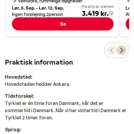
T
Velholdte, rummelige lejligheder
Fra pris pr. person
Lør. 5. Sep. - Lør. 12. Sep.
Lør.
3.419 kr.
Ingen forplejning
2
person
All 
Se
Praktisk information
Hovedstad:
Hovedstaden hedder Ankara.
Tidsforskel:
Tyrkiet er én time foran Danmark, når det er
sommertid i Danmark. Når vi har vintertid i Danmark er
Tyrkiet 2 timer foran.
Sprog: