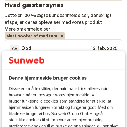
Hvad gæster synes
Dette er 100 % ægte kundeanmeldelser, der ærligt
afspejler deres oplevelser med vores produkt.
Mere om anmeldelser
Mest booket af med familie
God
16. feb. 2025
7.6
Résidence très bien située, a quelques minutes à
Résidence très bien située, a quelques minutes à
pied des remontées mécaniques. Le casier a ski,
pied des remontées mécaniques. Le casier a ski,
inclus et au pied des pistes, est très pratique.
inclus et au pied des pistes, est très pratique.
L'appartement est spacieux et confortable, il
L'appartement est spacieux et confortable, il
Denne hjemmeside bruger cookies
offre une très belle vue sur la vallée. Dommage
offre une très belle vue sur la vallée. Dommage
Disse er små tekstfiler, der automatisk installeres i din
qu'il ne soit équipé que de lits simples. Le village de
qu'il ne soit é...
mere
browser, når du besøger vores hjemmeside. Vi
Veysonnaz est calme et familial, peu/pas de queue
Oversæt til dansk (DA)
bruger funktionelle cookies som standard for at sikre, at
Anonym
aux remontées mécaniques en pleine saison,
hjemmesiden fungerer korrekt og fungerer godt. Med din
Med familie
attention peu de commerces et bien que l'accueil
tilladelse bruger vi hos Sunweb Group GmbH også
soit chaleureux, les prix sont exorbitants.
statistike cookies til at forbedre vores hjemmeside,
Se alle 1 anmeldelser
præference-cookies til at huske de oplysninger, du har givet