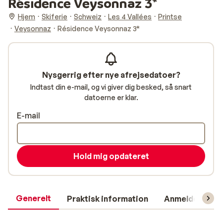
Résidence Veysonnaz 3*
Hjem
Skiferie
Schweiz
Les 4 Vallées
Printse
Veysonnaz
Résidence Veysonnaz 3*
Nysgerrig efter nye afrejsedatoer?
Indtast din e-mail, og vi giver dig besked, så snart
datoerne er klar.
E-mail
Hold mig opdateret
Generelt
Praktisk information
Anmeldelser