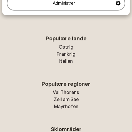
Administrer
Veysonnaz
Résidence Veysonnaz 3*
Populære lande
Ostrig
Frankrig
Italien
Populære regioner
Val Thorens
Zell am See
Mayrhofen
Skiområder