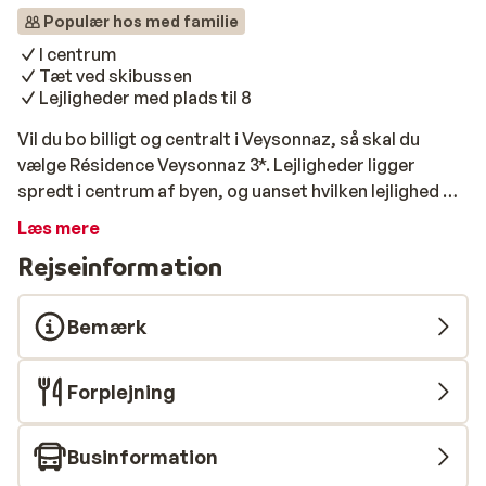
Populær hos med familie
I centrum
Tæt ved skibussen
Lejligheder med plads til 8
Vil du bo billigt og centralt i Veysonnaz, så skal du
vælge Résidence Veysonnaz 3*. Lejligheder ligger
spredt i centrum af byen, og uanset hvilken lejlighed du
indkvarteres i, har du aldrig langt til skibussen og de
Læs mere
hyggelige gader i centrum. Efter en skøn dag på pisten
Rejseinformation
kan du vende hjem til en hyggelig eftermiddag foran
pejsen, eller du kan besøge den lokale svømmehal, hvor
der er gratis adgang. Lejlighederne har forskellige
Bemærk
ejere, og de er derfor forskellige i indretning og
møblement. Lejlighederne kan rumme mellem 2 og 8
Forplejning
personer, og de er derfor velegnet til både par og
grupper.
Businformation