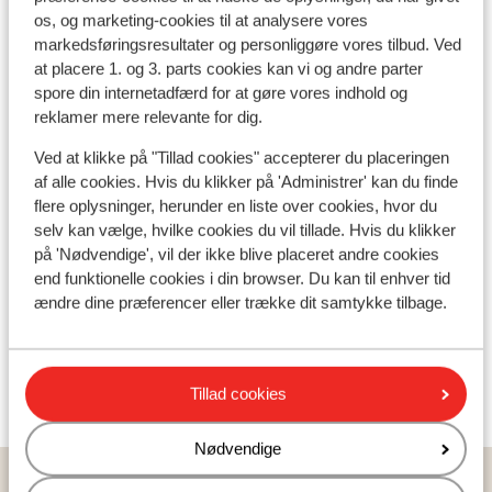
Liftkort/skileje/undervisning
os, og marketing-cookies til at analysere vores
markedsføringsresultater og personliggøre vores tilbud. Ved
at placere 1. og 3. parts cookies kan vi og andre parter
Liftkort
spore din internetadfærd for at gøre vores indhold og
reklamer mere relevante for dig.
Undervisning
Ved at klikke på "Tillad cookies" accepterer du placeringen
af alle cookies. Hvis du klikker på 'Administrer' kan du finde
flere oplysninger, herunder en liste over cookies, hvor du
Skileje
selv kan vælge, hvilke cookies du vil tillade. Hvis du klikker
på 'Nødvendige', vil der ikke blive placeret andre cookies
end funktionelle cookies i din browser. Du kan til enhver tid
Andre overnatningssteder i Printse
ændre dine præferencer eller trække dit samtykke tilbage.
Chalet Ski Heaven Veysonnaz
Tillad cookies
Chalet Balcon de Veysonnaz
Nødvendige
Hjem
Skiferie
Schweiz
Les 4 Vallées
Printse