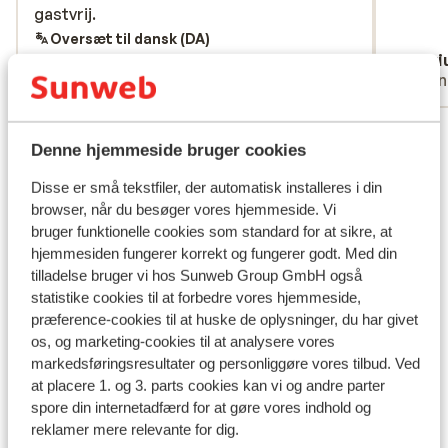
gastvrij.
gastvrij.
Oversæt til dansk (DA)
Anonym
Dari
Med familie
Venn
Se alle 3 anmeldelser
Denne hjemmeside bruger cookies
Liftkort/skileje/undervisning
Disse er små tekstfiler, der automatisk installeres i din
browser, når du besøger vores hjemmeside. Vi
Liftkort
bruger funktionelle cookies som standard for at sikre, at
hjemmesiden fungerer korrekt og fungerer godt. Med din
tilladelse bruger vi hos Sunweb Group GmbH også
Undervisning
statistike cookies til at forbedre vores hjemmeside,
præference-cookies til at huske de oplysninger, du har givet
Skileje
os, og marketing-cookies til at analysere vores
markedsføringsresultater og personliggøre vores tilbud. Ved
at placere 1. og 3. parts cookies kan vi og andre parter
Andre overnatningssteder i
spore din internetadfærd for at gøre vores indhold og
Schladming-Dachstein - Ski Amadé
reklamer mere relevante for dig.