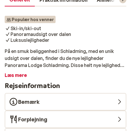
Praktisk information
Anmeldelser
Populær hos venner
Ski-in/ski-out
Panoramaudsigt over dalen
Luksuslejligheder
På en smuk beliggenhed i Schladming, med en unik
udsigt over dalen, finder du de nye lejligheder
Panorama Lodge Schladming. Disse helt nye lejligheder
er ski in/ski out, hvilket betyder, at du kan stå på ski
Læs mere
direkte fra din lejlighed, og selvfølgelig også tilbage til
Rejseinformation
din lejlighed igen. Ideelt! Lejlighederne har alle et
luksuriøst køkken med panoramaudsigt, en balkon eller
terrasse og 2 soveværelser og 1 eller 2 badeværelser.
Bemærk
Centrum af Schladming, hvor du kan gøre dine daglige
indkøb, ligger 1 km væk. Det nærliggende Hotel
Forplejning
Erzherzog Johann har en restaurant, hvor du kan spise
om aftenen og en spa, hvor du har mulighed for at