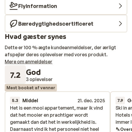
bestille skønhedsbehandlinger mod et tillægsgebyr.
Flyinformation
Bæredygtighedscertificeret
Hvad gæster synes
Dette er 100 % ægte kundeanmeldelser, der ærligt
afspejler deres oplevelser med vores produkt.
Mere om anmeldelser
God
7.2
3 oplevelser
Mest booket af venner
Middel
21. dec. 2025
G
5.3
7.9
Het is een mooi appartement, maar ik vind
Het is een mooi appartement, maar ik vind
Ski in 
Ski in 
dat het mooier en prachtiger wordt
dat het mooier en prachtiger wordt
Hotels
Hotels
gemaakt dan dat het in werkelijkheid is.
gemaakt dan dat het in werkelijkheid is.
immer l
immer l
Daarnaast vind ik het personeel niet heel
Daarnaast vind ik het personeel niet heel
Overs