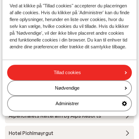
Ved at klikke på "Tillad cookies" accepterer du placeringen
Gut Raunerhof
af alle cookies. Hvis du klikker på 'Administrer' kan du finde
flere oplysninger, herunder en liste over cookies, hvor du
selv kan vælge, hvilke cookies du vil tillade. Hvis du klikker
Hotel Johann
på 'Nødvendige', vil der ikke blive placeret andre cookies
end funktionelle cookies i din browser. Du kan til enhver tid
Hotel Falkensteiner Schladming
ændre dine præferencer eller trække dit samtykke tilbage.
Hotel Maistatt
Tillad cookies
Bergresort Hauser Kaibling
Nødvendige
Villa Liesl by Alps Resorts
Administrer
Alpenchalets Reiteralm by Alps Resorts
Hotel Pichlmayrgut