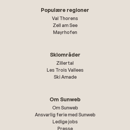
Populære regioner
Val Thorens
Zell am See
Mayrhofen
Skiområder
Zillertal
Les Trois Vallees
Ski Amade
Om Sunweb
Om Sunweb
Ansvarlig ferie med Sunweb
Ledige jobs
Presse